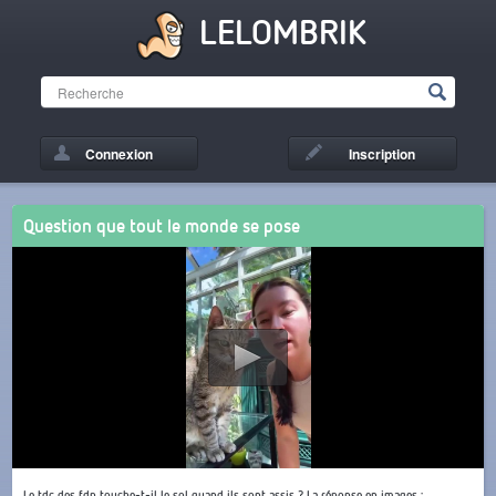
LELOMBRIK
Connexion
Inscription
Question que tout le monde se pose
Le tdc des fdp touche-t-il le sol quand ils sont assis ? La réponse en images :