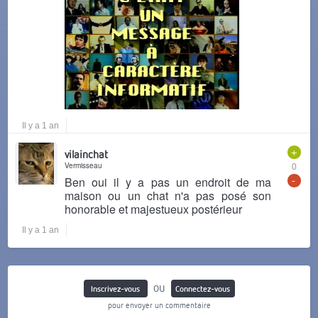
Il y a 1 an
+
vilainchat
Vermisseau
0
-
Ben oui il y a pas un endroit de ma
maison ou un chat n'a pas posé son
honorable et majestueux postérieur
Il y a 1 an
ou
Inscrivez-vous
Connectez-vous
pour envoyer un commentaire