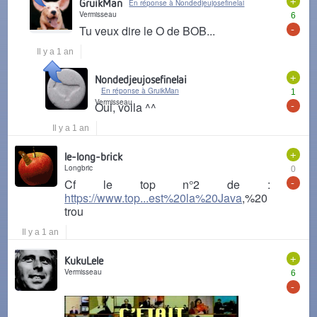
+
GruikMan
En réponse à Nondedjeujosefinelai
Vermisseau
6
-
Tu veux dire le O de BOB...
Il y a 1 an
+
Nondedjeujosefinelai
En réponse à GruikMan
1
Vermisseau
-
Oui, voila ^^
Il y a 1 an
+
le-long-brick
Longbric
0
-
Cf le top n°2 de :
https://www.top...est%20la%20Java
,%20
trou
Il y a 1 an
+
KukuLele
Vermisseau
6
-