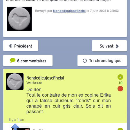
Envoyé par
Nondedjeujosefinelai
le 7 juin 2025 à 22h53
Précédent
Suivant
Tri par popularité
Tri chronologique
6 commentaires
+
Nondedjeujosefinelai
Vermisseau
10
-
De rien.
Tout le contraire de mon ex copine Erika
qui a laissé plusieurs "ronds" sur mon
canapé en cuir gris clair. Sois dit en
passant.
Il y a 1 an