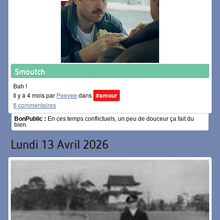
Smoutch
Bah !
Il y a 4 mois par
Peevee
dans
#amour
8 commentaires
BonPublic :
En ces temps conflictuels, un peu de douceur ça fait du
bien.
Lundi 13 Avril 2026