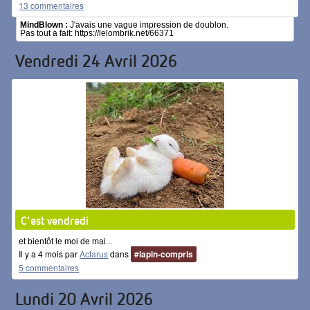
13 commentaires
MindBlown :
J'avais une vague impression de doublon.
Pas tout a fait: https://lelombrik.net/66371
Vendredi 24 Avril 2026
C'est vendredi
et bientôt le moi de mai...
Il y a 4 mois par
Actarus
dans
#lapin-compris
5 commentaires
Lundi 20 Avril 2026