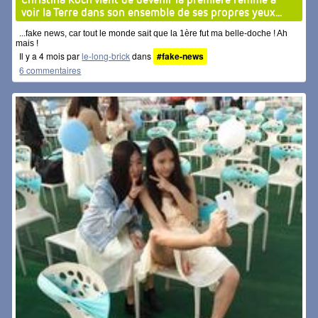
voir la Terre dans son ensemble de ses propres yeux...
...fake news, car tout le monde sait que la 1ère fut ma belle-doche ! Ah
mais !
Il y a 4 mois par
le-long-brick
dans
#fake-news
6 commentaires