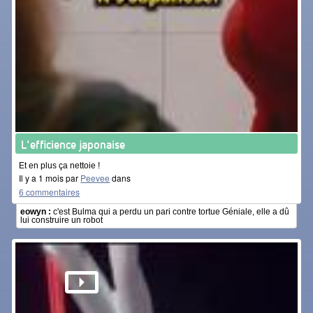
L'efficience japonaise
Et en plus ça nettoie !
Il y a 1 mois par
Peevee
dans
#japan-is-superior
6 commentaires
eowyn :
c'est Bulma qui a perdu un pari contre tortue Géniale, elle a dû
lui construire un robot