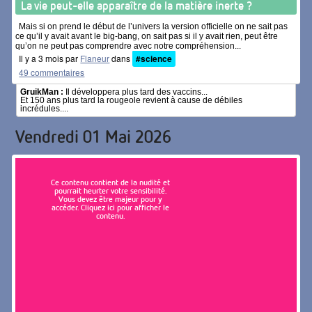
La vie peut-elle apparaître de la matière inerte ?
Mais si on prend le début de l’univers la version officielle on ne sait pas
ce qu’il y avait avant le big-bang, on sait pas si il y avait rien, peut être
qu’on ne peut pas comprendre avec notre compréhension...
Il y a 3 mois par
Flaneur
dans
#science
49 commentaires
GruikMan :
Il développera plus tard des vaccins...
Et 150 ans plus tard la rougeole revient à cause de débiles
incrédules....
Vendredi 01 Mai 2026
Ce contenu contient de la nudité et
pourrait heurter votre sensibilité.
Vous devez être majeur pour y
accéder. Cliquez ici pour afficher le
contenu.