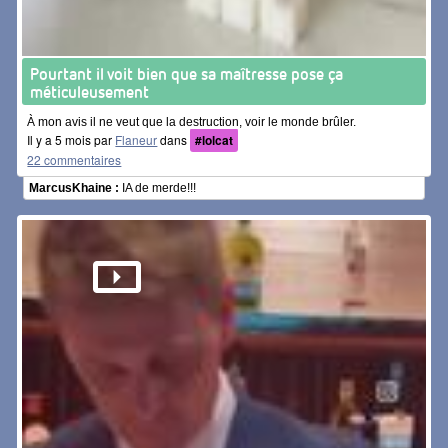
Pourtant il voit bien que sa maîtresse pose ça
méticuleusement
À mon avis il ne veut que la destruction, voir le monde brûler.
Il y a 5 mois par
Flaneur
dans
#lolcat
22 commentaires
MarcusKhaine :
IA de merde!!!