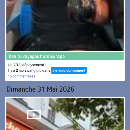
Kan tu voyages hors Europe
Un VRAI dépaysement !
Il y a 2 mois par
glurp
dans
#le-truc-du-moment
15 commentaires
Dimanche 31 Mai 2026