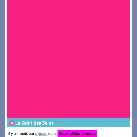
Le Saint des Seins
Il y a 4 mois par
pyjman
dans
#splendides-femmes