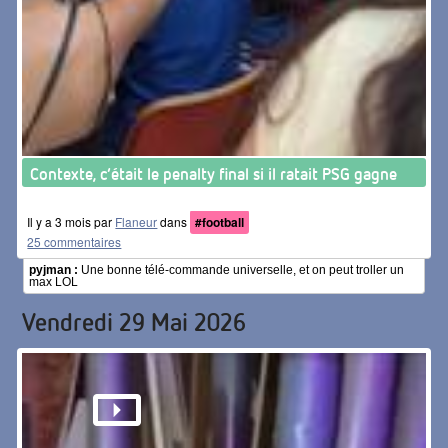
Contexte, c’était le penalty final si il ratait PSG gagne
Il y a 3 mois par
Flaneur
dans
#football
25 commentaires
pyjman :
Une bonne télé-commande universelle, et on peut troller un
max LOL
Vendredi 29 Mai 2026