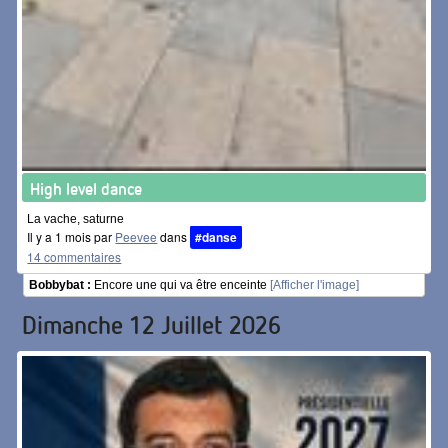
High level dance
La vache, saturne
Il y a 1 mois par
Peevee
dans
#danse
14 commentaires
Bobbybat :
Encore une qui va être enceinte
[Afficher l'image]
Dimanche 12 Juillet 2026