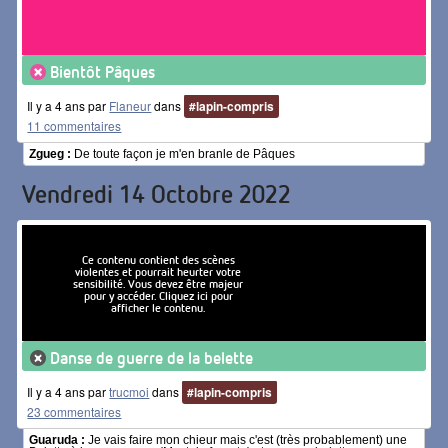
Bientôt Pâques
Il y a 4 ans par
Flaneur
dans
#lapin-compris
11 commentaires
Zgueg :
De toute façon je m'en branle de Pâques
Vendredi 14 Octobre 2022
Ce contenu contient des scènes
violentes et pourrait heurter votre
sensibilité. Vous devez être majeur
pour y accéder. Cliquez ici pour
afficher le contenu.
Danse de guerre de la belette
Il y a 4 ans par
trucmoi
dans
#lapin-compris
23 commentaires
Guaruda :
Je vais faire mon chieur mais c'est (très probablement) une