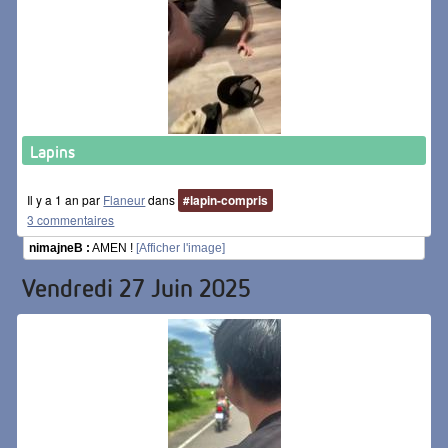
Lapins
Il y a 1 an par
Flaneur
dans
#lapin-compris
3 commentaires
nimajneB :
AMEN !
[Afficher l'image]
Vendredi 27 Juin 2025