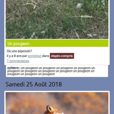
Un pougeon.
Ou une pigeoule?
Il y a 8 ans par
cornichon
dans
#lapin-compris
7 commentaires
eyhtern :
un pougeon un pougeon un pougeon un pougeon un
pougeon un pougeon un pougeon un pougeon un pougeon un
pougeon un pougeon un pougeon
Samedi 25 Août 2018