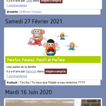
Il y a 6 ans par
Tube
dans
#lapin-compris
7 commentaires
jirouette :
[Afficher l'image]
Samedi 27 Février 2021
PataTun, Patate2, PataTi et PasTata
Une partie de la famille
Il y a 6 ans par
NeoCon
dans
#lapin-compris
7 commentaires
Kudsak :
T'es fou ! Tu veux que Patate-a-eau revienne ???!?
Mardi 16 Juin 2020