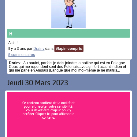
H
Atch !
Il y a 3 ans par
Drainv
dans
#lapin-compris
5 commentaires
Drainv :
Au boulot, parfois je dois joindre la hotline qui est en Pologne.
Ceux qui me répondent sont des Polonais avec un fort accent indien et
qui me parle en Anglais (Langue que moi moi-même je ne maitris...
Jeudi 30 Mars 2023
Ce contenu contient de la nudité et
pourrait heurter votre sensibilité.
Vous devez être majeur pour y
accéder. Cliquez ici pour afficher le
contenu.