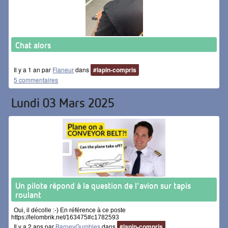
Chat alors
Il y a 1 an par
Flaneur
dans
#lapin-compris
5 commentaires
Lundi 03 Mars 2025
Un pilote répond à la question de l'avion sur tapis
roulant
Oui, il décolle :-) En référence à ce poste
https://lelombrik.net/163475#c1782593
Il y a 2 ans par
BarneyGumbles
dans
#lapin-compris