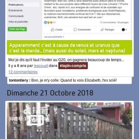
Apparemment c'est à cause de venus et uranus que
c'est la merde... (mais aussi du soleil, mars et neptune)
Moi je dis qu'il faut l'inviter au G20, on gagnera beaucoup de temps...
Il y a 8 ans par
lescouet
dans
#lapin-compris
12 commentaires
tontontiery :
Bon, je m'y colle: Quand tu vois Elizabeth, t'es scié!
Dimanche 21 Octobre 2018