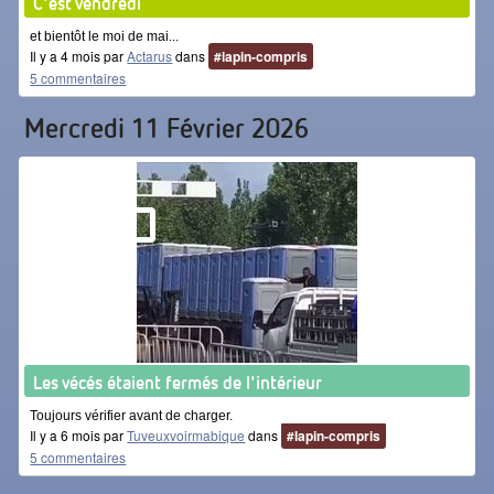
C'est vendredi
et bientôt le moi de mai...
Il y a 4 mois par
Actarus
dans
#lapin-compris
5 commentaires
Mercredi 11 Février 2026
Les vécés étaient fermés de l'intérieur
Toujours vérifier avant de charger.
Il y a 6 mois par
Tuveuxvoirmabique
dans
#lapin-compris
5 commentaires