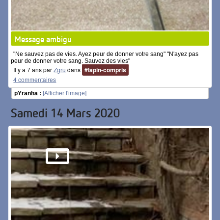
Message ambigu
"Ne sauvez pas de vies. Ayez peur de donner votre sang" "N'ayez pas
peur de donner votre sang. Sauvez des vies"
Il y a 7 ans par
Zgru
dans
#lapin-compris
4 commentaires
pYranha :
[Afficher l'image]
Samedi 14 Mars 2020