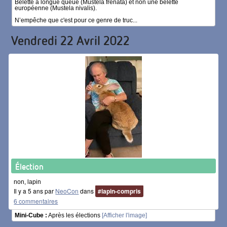
Belette à longue queue (Mustela frenata) et non une belette
européenne (Mustela nivalis).
N’empêche que c'est pour ce genre de truc...
Vendredi 22 Avril 2022
Élection
non, lapin
Il y a 5 ans par
NeoCon
dans
#lapin-compris
6 commentaires
Mini-Cube :
Après les élections
[Afficher l'image]