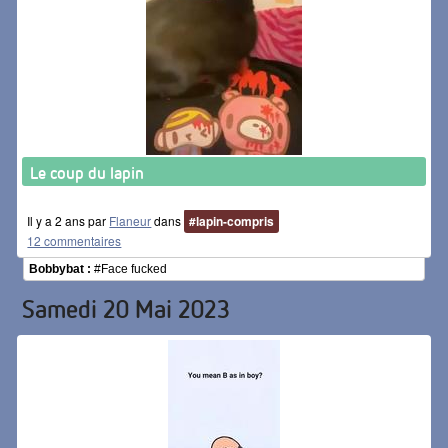
Le coup du lapin
Il y a 2 ans par
Flaneur
dans
#lapin-compris
12 commentaires
Bobbybat :
#Face fucked
Samedi 20 Mai 2023