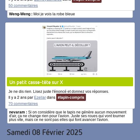
50 commentaires
Weng-Weng :
Moi je vois la robe bleue
Un petit casse-tête sur X
Je ne dis rien. Lisez juste l'énoncé et donnez vos réponses.
Il y a 2 ans par
Ezellar
dans
#lapin-compris
70 commentaires
nevaram :
Si on considère que le tapis ne génère aucun mouvement
d'air, ça ne change rien pour l'avion. Juste ses roues qui vont tourner
plus vite, mais ce ne sont pas elles qui font avancer l'avion.
Samedi 08 Février 2025