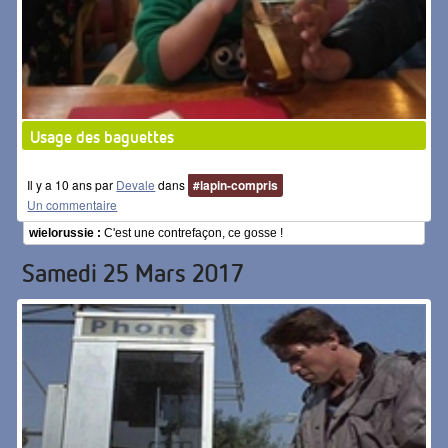
Usage des baguettes
Il y a 10 ans par
Devale
dans
#lapin-compris
Un commentaire
wielorussie :
C'est une contrefaçon, ce gosse !
Samedi 25 Mars 2017