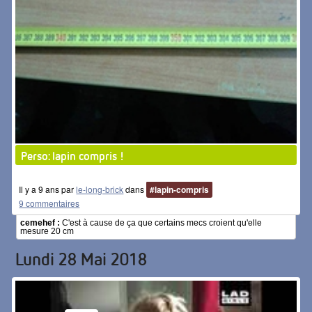
Perso: lapin compris !
Il y a 9 ans par
le-long-brick
dans
#lapin-compris
9 commentaires
cemehef :
C'est à cause de ça que certains mecs croient qu'elle
mesure 20 cm
Lundi 28 Mai 2018