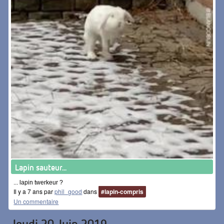
Lapin sauteur...
... lapin twerkeur ?
Il y a 7 ans par
phil_good
dans
#lapin-compris
Un commentaire
Jeudi 20 Juin 2019