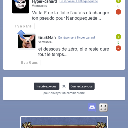
+
Hyper-canard
En réponse à Ptitequequette
Vermisseau
0
-
Vu la t° de la flotte t'aurais dû changer
ton pseudo pour Nanoquequette...
Il y a 6 ans
+
GruikMan
En réponse à Hyper-canard
Vermisseau
5
-
et dessous de zéro, elle reste dure
tout le temps...
Il y a 6 ans
ou
Inscrivez-vous
Connectez-vous
pour envoyer un commentaire