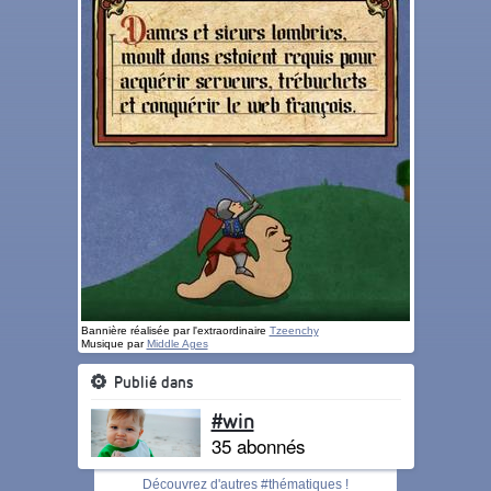
Bannière réalisée par l'extraordinaire
Tzeenchy
Musique par
Middle Ages
Publié dans
#win
35 abonnés
Découvrez d'autres #thématiques !