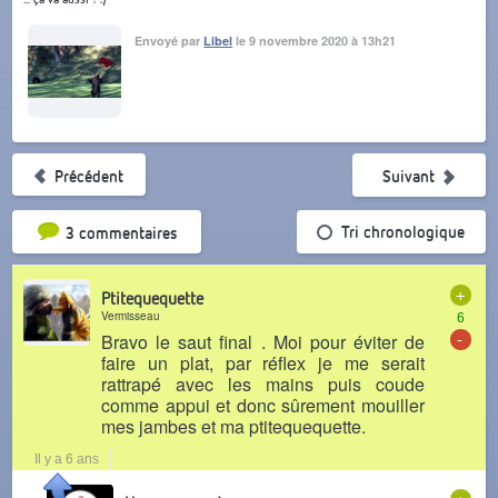
Envoyé par
Libel
le 9 novembre 2020 à 13h21
Précédent
Suivant
Tri par popularité
Tri chronologique
3 commentaires
+
Ptitequequette
Vermisseau
6
-
Bravo le saut final . Moi pour éviter de
faire un plat, par réflex je me serait
rattrapé avec les mains puis coude
comme appui et donc sûrement mouiller
mes jambes et ma ptitequequette.
Il y a 6 ans