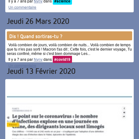
Il y a 7 ans par
Nyny
dans
#science
Un commentaire
Jeudi 26 Mars 2020
Dis ! Quand sortiras-tu ?
Voilà combien de jours, voilà combien de nuits... Voilà combien de temps
que tu n'es pas sorti ! Macron t'as dit ; Cette fois, c'est le dernier voyage, Tu
seras confiné, même si c'est bien dommage Les...
Il y a 7 ans par
Nyny
dans
#covid19
Un commentaire
Jeudi 13 Février 2020