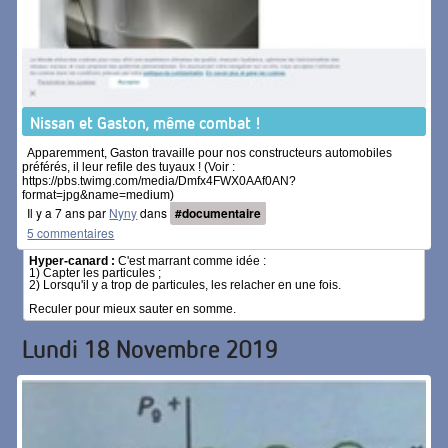
Nissan et Gaston, même combat !
Apparemment, Gaston travaille pour nos constructeurs automobiles
préférés, il leur refile des tuyaux ! (Voir :
https://pbs.twimg.com/media/Dmfx4FWX0AAf0AN?
format=jpg&name=medium)
Il y a 7 ans par
Nyny
dans
#documentaire
5 commentaires
Hyper-canard :
C'est marrant comme idée :
1) Capter les particules ;
2) Lorsqu'il y a trop de particules, les relacher en une fois.
Reculer pour mieux sauter en somme.
Lundi 18 Novembre 2019