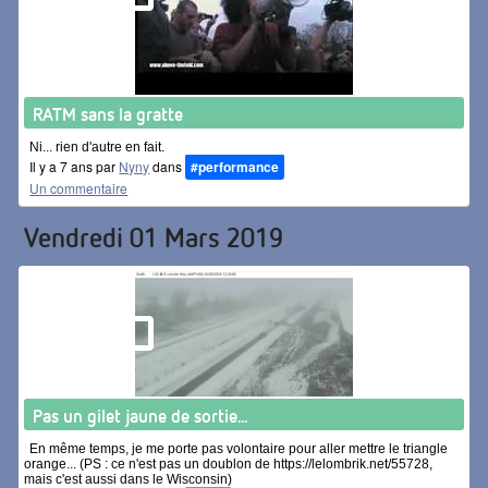
RATM sans la gratte
Ni... rien d'autre en fait.
Il y a 7 ans par
Nyny
dans
#performance
Un commentaire
Vendredi 01 Mars 2019
Pas un gilet jaune de sortie...
En même temps, je me porte pas volontaire pour aller mettre le triangle
orange... (PS : ce n'est pas un doublon de https://lelombrik.net/55728,
mais c'est aussi dans le Wisconsin)