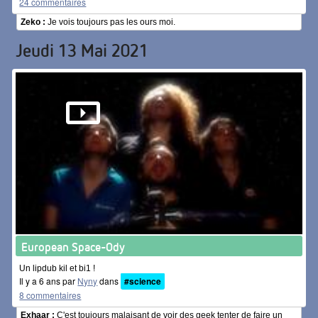
24 commentaires
Zeko :
Je vois toujours pas les ours moi.
Jeudi 13 Mai 2021
European Space-Ody
Un lipdub kil et bi1 !
Il y a 6 ans par
Nyny
dans
#science
8 commentaires
Exhaar :
C'est toujours malaisant de voir des geek tenter de faire un