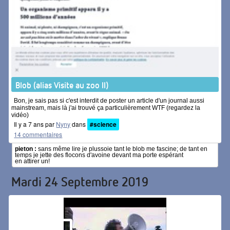
Blob (alias Visite au zoo II)
Bon, je sais pas si c'est interdit de poster un article d'un journal aussi
mainstream, mais là j'ai trouvé ça particulièrement WTF (regardez la
vidéo)
Il y a 7 ans par
Nyny
dans
#science
14 commentaires
pieton :
sans même lire je plussoie tant le blob me fascine; de tant en
temps je jette des flocons d'avoine devant ma porte espérant
en attirer un!
Mardi 24 Septembre 2019