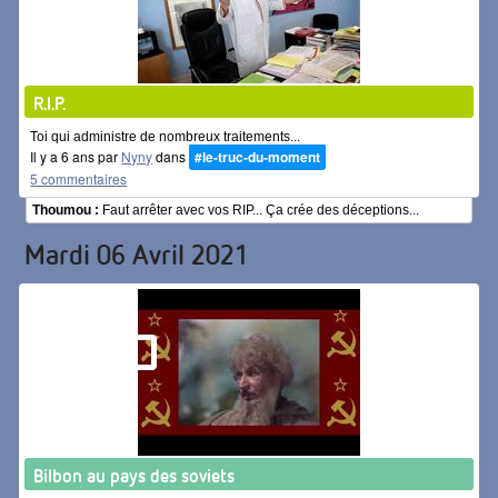
R.I.P.
Toi qui administre de nombreux traitements...
Il y a 6 ans par
Nyny
dans
#le-truc-du-moment
5 commentaires
Thoumou :
Faut arrêter avec vos RIP... Ça crée des déceptions...
Mardi 06 Avril 2021
Bilbon au pays des soviets