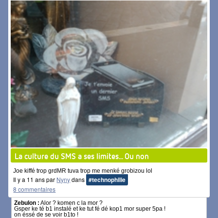
La culture du SMS a ses limites... Ou non
Joe kiffé trop grdMR tuva trop me menké grobizou lol
Il y a 11 ans par
Nyny
dans
#technophilie
8 commentaires
Zebulon :
Alor ? komen c la mor ?
Gsper ke té b1 instalé et ke tut fé dé kop1 mor super 5pa !
on éssé de se voir b1to !