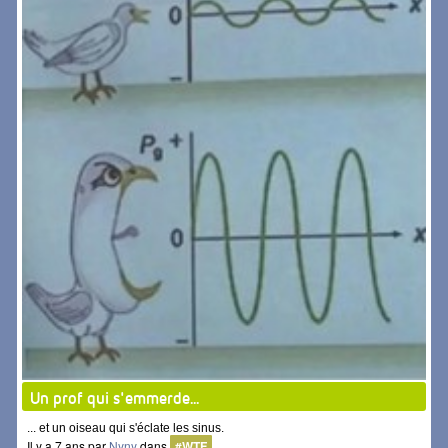
Un prof qui s'emmerde...
... et un oiseau qui s'éclate les sinus.
Il y a 7 ans par
Nyny
dans
#WTF