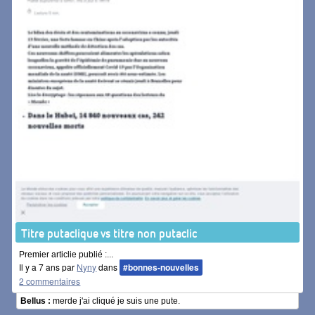
Titre putaclique vs titre non putaclic
Premier articlie publié :...
Il y a 7 ans par
Nyny
dans
#bonnes-nouvelles
2 commentaires
Bellus :
merde j'ai cliqué je suis une pute.