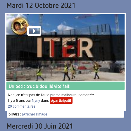
Mardi 12 Octobre 2021
Un petit truc bidouillé vite fait
Non, ce n'est pas de l'auto promo malheureusement^^
Il y a 5 ans par
Nyny
dans
#participatif
20 commentaires
billy83 :
[Afficher l'image]
Mercredi 30 Juin 2021