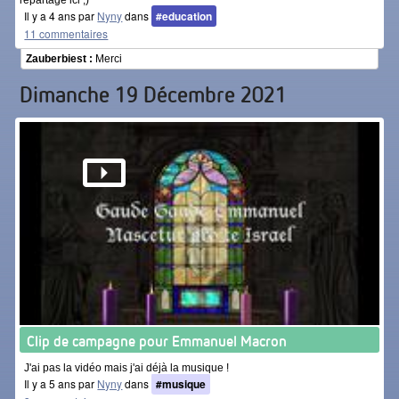
repartage ici ;)
Il y a 4 ans par
Nyny
dans
#education
11 commentaires
Zauberbiest :
Merci
Dimanche 19 Décembre 2021
Clip de campagne pour Emmanuel Macron
J'ai pas la vidéo mais j'ai déjà la musique !
Il y a 5 ans par
Nyny
dans
#musique