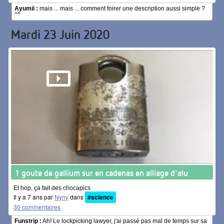
Ayumii :
mais ... mais ... comment foirer une description aussi simple ?
^^
Mardi 23 Juin 2020
1 goute de gallium sur en cadenas en alliage d'alu
Et hop, ça fait des chocapics
Il y a 7 ans par
Nyny
dans
#science
30 commentaires
Funstrip :
Ah! Le lockpicking lawyer, j'ai passé pas mal de temps sur sa