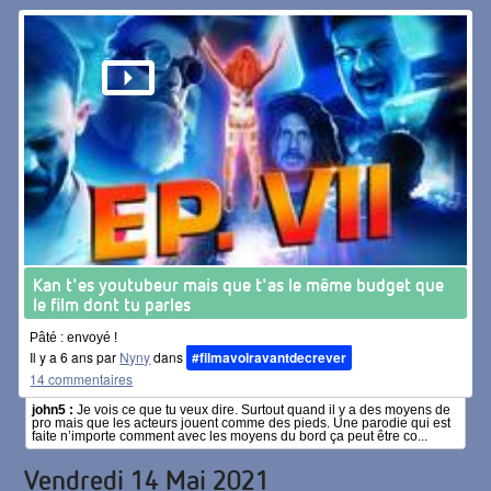
Kan t'es youtubeur mais que t'as le même budget que
le film dont tu parles
Pâté : envoyé !
Il y a 6 ans par
Nyny
dans
#filmavoiravantdecrever
14 commentaires
john5 :
Je vois ce que tu veux dire. Surtout quand il y a des moyens de
pro mais que les acteurs jouent comme des pieds. Une parodie qui est
faite n’importe comment avec les moyens du bord ça peut être co...
Vendredi 14 Mai 2021