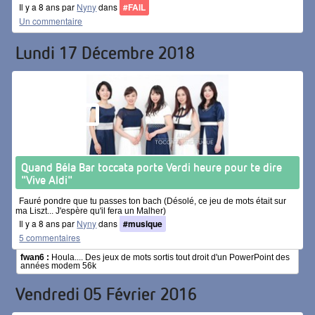
Il y a 8 ans par
Nyny
dans
#FAIL
Un commentaire
Lundi 17 Décembre 2018
Quand Béla Bar toccata porte Verdi heure pour te dire
"Vive Aldi"
Fauré pondre que tu passes ton bach (Désolé, ce jeu de mots était sur
ma Liszt... J'espère qu'il fera un Malher)
Il y a 8 ans par
Nyny
dans
#musique
5 commentaires
fwan6 :
Houla.... Des jeux de mots sortis tout droit d'un PowerPoint des
années modem 56k
Vendredi 05 Février 2016