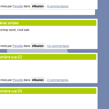
 6 mois par
Pepette
dans
#illusion
-
9 commentaires
ières soldes
st trop serré, c'est sale
 6 mois par
Pepette
dans
#illusion
-
Un commentaire
emière vue 02
 6 mois par
Pepette
dans
#illusion
-
2 commentaires
emière vue 03