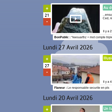
Au dé
21
...ens
Ced, 
Il y a
BonPublic :
*kwouarthz + mot compte tripl
Lundi 27 Avril 2026
Illus
27
Il y a
Flaneur :
Le responsable securite en pls
Lundi 20 Avril 2026
Un t