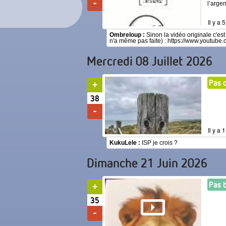
l’arge
Il y a 
Ombreloup :
Sinon la vidéo originale c'est
n'a même pas faite) : https://www.youtu
Mercredi 08 Juillet 2026
Pas 
38
Il y a
KukuLele :
ISP je crois ?
Dimanche 21 Juin 2026
Pas 
35