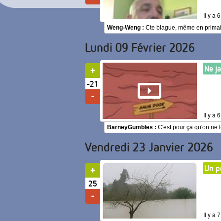
Il y a
Weng-Weng :
Cte blague, même en primair
Lundi 09 Février 2026
Ne j
-21
Il y a
BarneyGumbles :
C'est pour ça qu'on ne t
Vendredi 23 Janvier 2026
Un p
25
Il y a