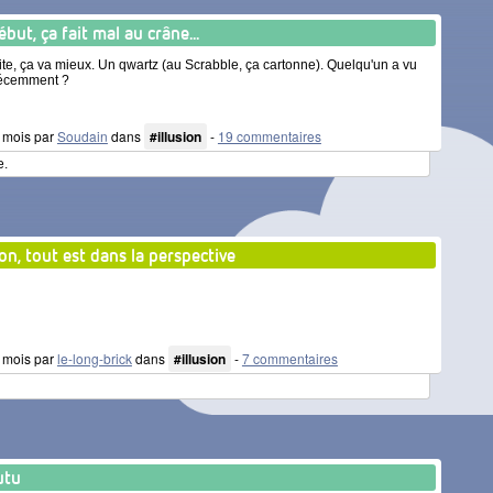
but, ça fait mal au crâne...
uite, ça va mieux. Un qwartz (au Scrabble, ça cartonne). Quelqu'un a vu
récemment ?
 2 mois par
Soudain
dans
#illusion
-
19 commentaires
e.
ion, tout est dans la perspective
 4 mois par
le-long-brick
dans
#illusion
-
7 commentaires
utu