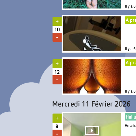
Il y a
A pr
10
Il y a
A pr
12
Il y a
Mercredi 11 Février 2026
Hall
8
En att