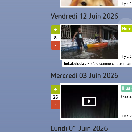
Il y a
Vendredi 12 Juin 2026
Homm
8
Il y a
bebabeloola :
Et c'est comme ça qu'on fait
Mercredi 03 Juin 2026
Illus
25
Quelqu
Il y a
Lundi 01 Juin 2026