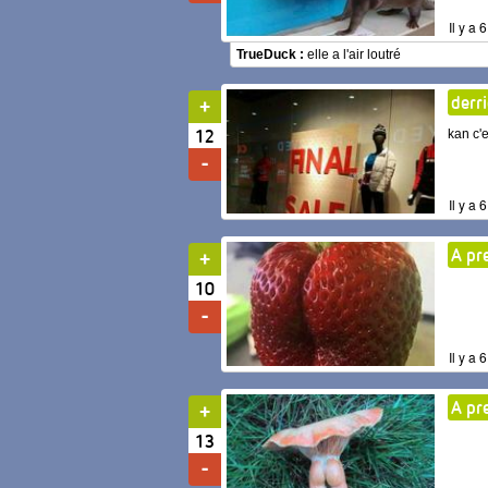
Il y a
TrueDuck :
elle a l'air loutré
derr
12
kan c'e
Il y a
A pr
10
Il y a
A pr
13