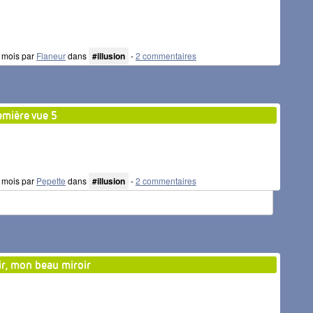
 4 mois par
Flaneur
dans
#illusion
-
2 commentaires
emière vue 5
 4 mois par
Pepette
dans
#illusion
-
2 commentaires
ir, mon beau miroir