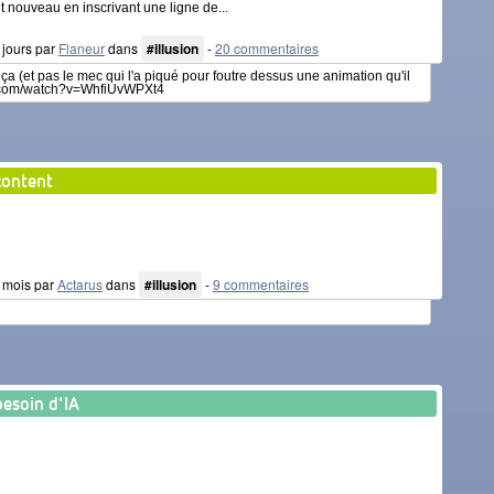
nt nouveau en inscrivant une ligne de...
5 jours par
Flaneur
dans
#illusion
-
20 commentaires
 ça (et pas le mec qui l'a piqué pour foutre dessus une animation qu'il
be.com/watch?v=WhfiUvWPXt4
content
 1 mois par
Actarus
dans
#illusion
-
9 commentaires
besoin d'IA