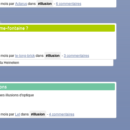
 2 mois par
Actarus
dans
#illusion
-
6 commentaires
e-fontaine ?
 2 mois par
le-long-brick
dans
#illusion
-
3 commentaires
 la Heineken
ions
es illusions d'optique
 2 mois par
Let
dans
#illusion
-
4 commentaires