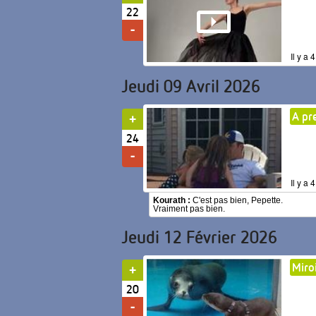
22
Il y a
Jeudi 09 Avril 2026
A pr
24
Il y a
Kourath :
C'est pas bien, Pepette.
Vraiment pas bien.
Jeudi 12 Février 2026
Miro
20