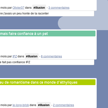
 6 mois par
Olivier37
dans
#illusion
-
3 commentaires
e j'avais un peu honte de la raconter
amais faire confiance à un pet
 6 mois par
IPZ
dans
#illusion
-
8 commentaires
e fait pas confiance IPZ
eu de romantisme dans ce monde d'éthyliques
 7 mois par
le-long-brick
dans
#illusion
-
2 commentaires