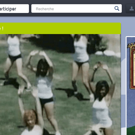
articiper
 !