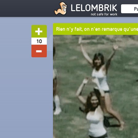
LELOMBRIK
P
not safe for work
Rien n'y fait, on n'en remarque qu'une
10