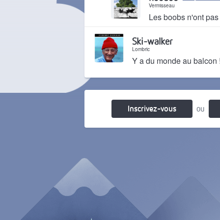
Vermisseau
Les boobs n'ont pas
Il y a 2 mois
Ski-walker
Lombric
Y a du monde au balcon 
Il y a 2 mois
Inscrivez-vous
ou