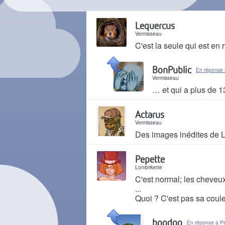
Lequercus
Vermisseau
C'est la seule qui est en 
Il y a 2 mois
BonPublic
En réponse 
Vermisseau
… et qui a plus de 1
Il y a 2 mois
Actarus
Vermisseau
Des images inédites de La
Il y a 2 mois
Pepette
Lombrikette
C'est normal; les cheveux c
...
Quoi ? C'est pas sa coul
Il y a 2 mois
hoodoo
En réponse à P