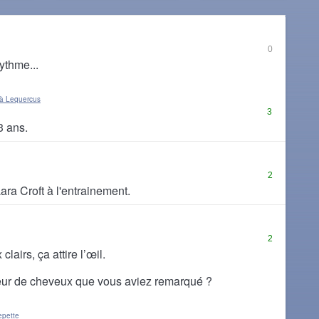
0
rythme...
à Lequercus
3
3 ans.
2
ra Croft à l'entrainement.
2
lairs, ça attire l’œil.
eur de cheveux que vous aviez remarqué ?
epette