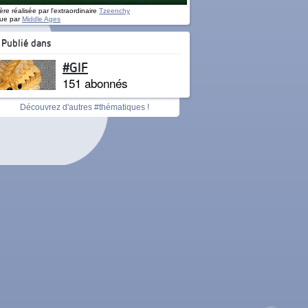
re réalisée par l'extraordinaire
Tzeenchy
ue par
Middle Ages
Publié dans
#GIF
151 abonnés
Découvrez d'autres #thématiques !