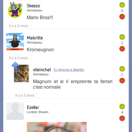
+
Skeazo
Vermisseau
3
-
Mario Bros!!!
Il y a 3 mois
+
Mabritte
Vermisseau
1
-
Kromeugnon
Il y a 3 mois
+
vilainchat
En réponse à Mabritte
Vermisseau
0
-
Magnum et si il empreinte ta ferrari
c'est normale
Il y a 3 mois
+
Ezellar
Lombric Shaolin
4
-