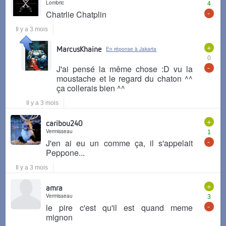
Lombric
4
-
Chatrlie Chatplin
Il y a 3 mois
+
MarcusKhaine
En réponse à Jakarta
0
-
J'ai pensé la même chose :D vu la
moustache et le regard du chaton ^^
ça collerais bien ^^
Il y a 3 mois
+
caribou240
Vermisseau
1
-
J'en ai eu un comme ça, il s'appelait
Peppone...
Il y a 3 mois
+
amra
Vermisseau
3
-
le pire c'est qu'il est quand meme
mignon