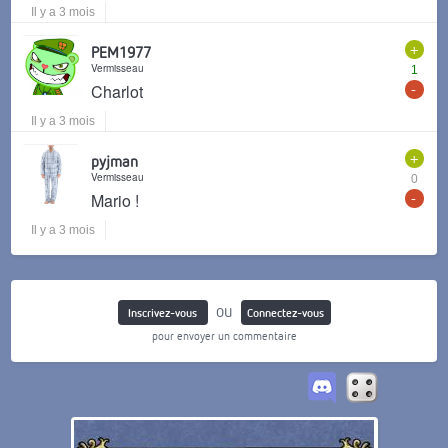
Il y a 3 mois
+
PEM1977
Vermisseau
1
-
Charlot
Il y a 3 mois
+
pyjman
Vermisseau
0
-
Mario !
Il y a 3 mois
ou
Inscrivez-vous
Connectez-vous
pour envoyer un commentaire