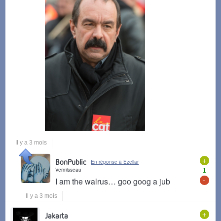
Il y a 3 mois
+
BonPublic
En réponse à Ezellar
Vermisseau
1
-
I am the walrus… goo goog a jub
Il y a 3 mois
+
Jakarta