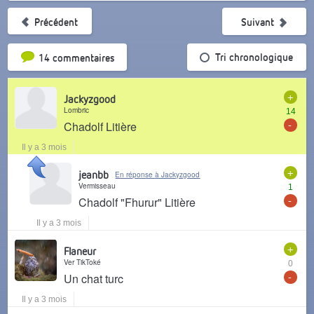
Précédent
Suivant
Tri par popularité
Tri chronologique
14 commentaires
+
Jackyzgood
Lombric
14
-
Chadolf Litière
Il y a 3 mois
+
jeanbb
En réponse à Jackyzgood
Vermisseau
1
-
Chadolf "Fhurur" Litière
Il y a 3 mois
+
Flaneur
Ver TikToké
0
-
Un chat turc
Il y a 3 mois