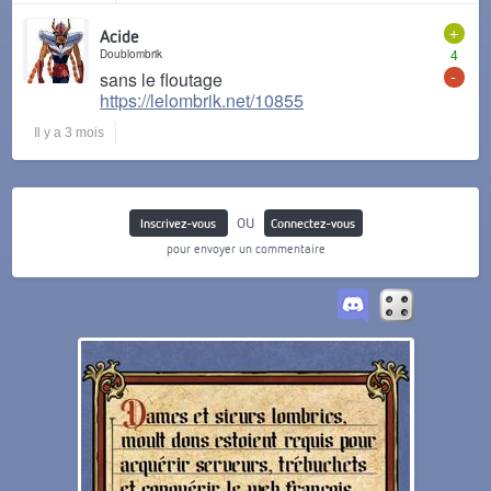
+
Acide
Doublombrik
4
-
sans le floutage
https://lelombrik.net/10855
Il y a 3 mois
ou
Inscrivez-vous
Connectez-vous
pour envoyer un commentaire