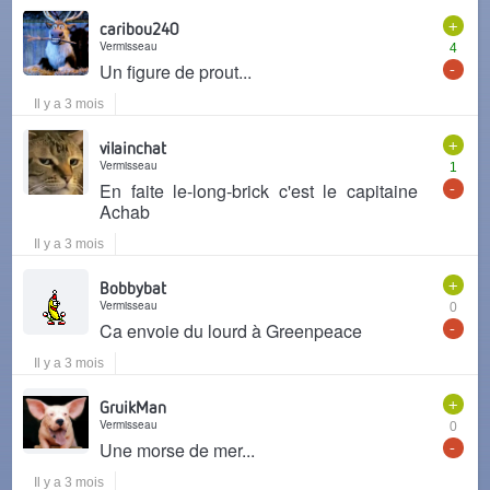
+
caribou240
Vermisseau
4
-
Un figure de prout...
Il y a 3 mois
+
vilainchat
Vermisseau
1
-
En faite le-long-brick c'est le capitaine
Achab
Il y a 3 mois
+
Bobbybat
Vermisseau
0
-
Ca envoie du lourd à Greenpeace
Il y a 3 mois
+
GruikMan
Vermisseau
0
-
Une morse de mer...
Il y a 3 mois