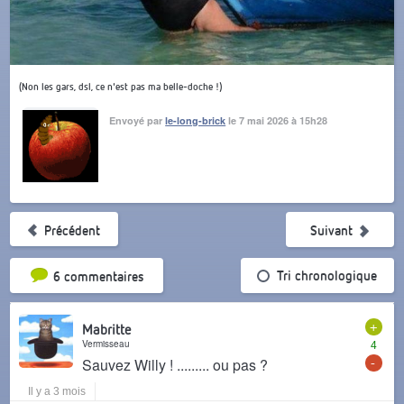
(Non les gars, dsl, ce n'est pas ma belle-doche !)
Envoyé par
le-long-brick
le 7 mai 2026 à 15h28
Précédent
Suivant
Tri par popularité
Tri chronologique
6 commentaires
+
Mabritte
Vermisseau
4
-
Sauvez Willy ! ......... ou pas ?
Il y a 3 mois