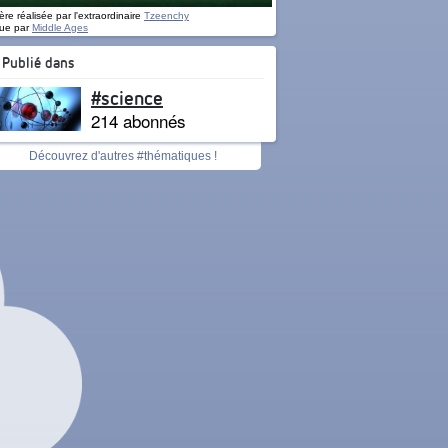
re réalisée par l'extraordinaire
Tzeenchy
ue par
Middle Ages
Publié dans
#science
214 abonnés
Découvrez d'autres #thématiques !