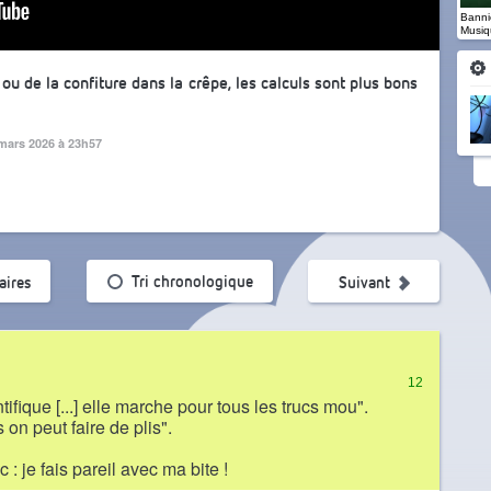
Banniè
Musiq
 ou de la confiture dans la crêpe, les calculs sont plus bons
mars 2026 à 23h57
ularité
Tri chronologique
ires
Suivant
12
tifique [...] elle marche pour tous les trucs mou".
 on peut faire de plis".
c : je fais pareil avec ma bite !