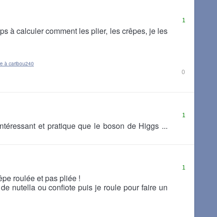
1
 à calculer comment les plier, les crêpes, je les
e à caribou240
0
1
téressant et pratique que le boson de Higgs ...
1
êpe roulée et pas pliée !
 de nutella ou confiote puis je roule pour faire un