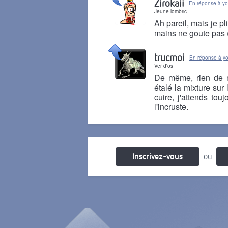
Zirokaii
En réponse à y
Jeune lombric
Ah pareil, mais je p
mains ne goute pas (
Il y a 5 mois
trucmoi
En réponse à 
Ver d'os
De même, rien de m
étalé la mixture sur 
cuire, j'attends tou
l'incruste.
Il y a 5 mois
Inscrivez-vous
ou