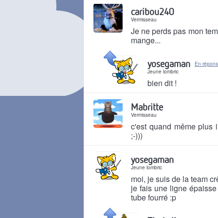
Il y a 5 mois
caribou240
Vermisseau
Je ne perds pas mon temps
mange...
Il y a 5 mois
yosegaman
En répons
Jeune lombric
bien dit !
Il y a 5 mois
Mabritte
Vermisseau
c'est quand même plus in
;-)))
Il y a 5 mois
yosegaman
Jeune lombric
moi, je suis de la team cr
je fais une ligne épaisse
tube fourré :p
Il y a 5 mois