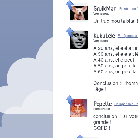
Il y a 5 mois
GruikMan
En réponse 
Vermisseau
Un truc mou ta bite !!
Il y a 5 mois
KukuLele
En réponse à
Vermisseau
A 20 ans, elle était i
A 30 ans, elle était 
A 40 ans, elle peut 
A 50 ans, on peut la 
A 60 ans, on peut la 
Conclusion : l'hom
l'âge !
Il y a 5 mois
Pepette
En réponse à P
Lombrikette
conclusion : si vot
grande !
CQFD !
Il y a 5 mois