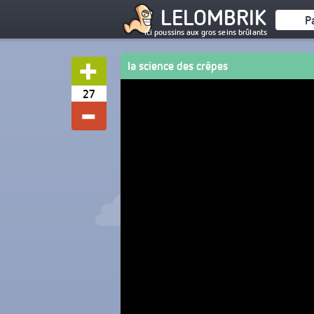
LELOMBRIK
P
ici poussins aux gros seins brûlants
la science des crêpes
27