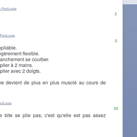
à PaulLucas
2
 PaulLucas
3
npliable.
légèrement flexible.
franchement se courber.
plier à 2 mains.
plier avec 2 doigts.
me devient de plus en plus musclé au cours de
aulLucas
10
re bite se plie pas, c'est qu'elle est pas assez