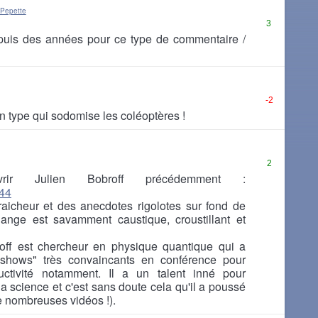
 Pepette
3
epuis des années pour ce type de commentaire /
-2
un type qui sodomise les coléoptères !
2
uvrir Julien Bobroff précédemment :
244
fraicheur et des anecdotes rigolotes sur fond de
ange est savamment caustique, croustillant et
off est chercheur en physique quantique qui a
 "shows" très convaincants en conférence pour
uctivité notamment. Il a un talent inné pour
a science et c'est sans doute cela qu'il a poussé
e nombreuses vidéos !).