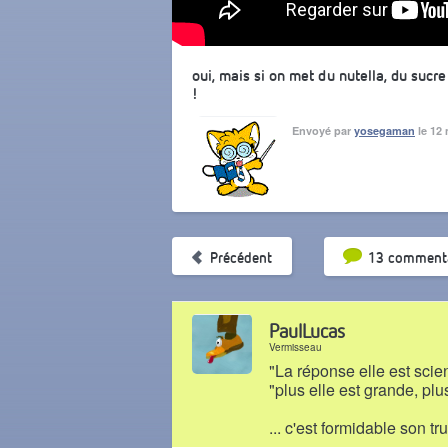
oui, mais si on met du nutella, du sucre
!
Envoyé par
yosegaman
le 12 
Tri par pop
Précédent
13 commenta
PaulLucas
Vermisseau
"La réponse elle est scien
"plus elle est grande, plus
... c'est formidable son tru