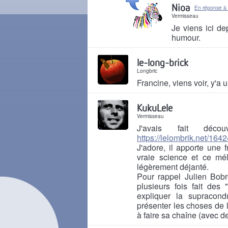
Nioa
En réponse à
Vermisseau
Je viens ici d
humour.
Il y a 5 mois
le-long-brick
Longbric
Francine, viens voir, y'a 
Il y a 5 mois
KukuLele
Vermisseau
J'avais fait déco
https://lelombrik.net/164
J'adore, il apporte une 
vraie science et ce mél
légèrement déjanté.
Pour rappel Julien Bobr
plusieurs fois fait des
expliquer la supracond
présenter les choses de l
à faire sa chaîne (avec d