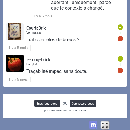
aberrant uniquement parce
que le contexte a changé.
Il y a 5 mois
+
CourteBrik
Vermisseau
1
-
Trafic de têtes de bœufs ?
Il y a 5 mois
+
le-long-brick
Longbric
1
-
Traçabilité impec' sans doute.
Il y a 5 mois
ou
Inscrivez-vous
Connectez-vous
pour envoyer un commentaire