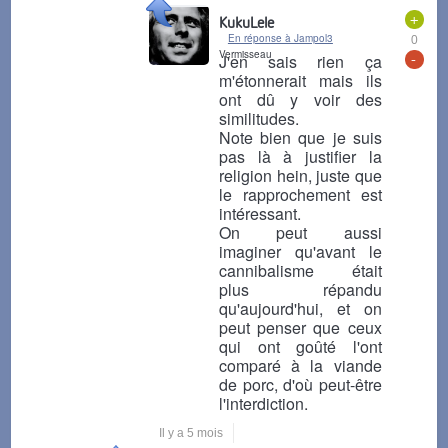
+
KukuLele
En réponse à Jampol3
0
Vermisseau
-
J'en sais rien ça
m'étonnerait mais ils
ont dû y voir des
similitudes.
Note bien que je suis
pas là à justifier la
religion hein, juste que
le rapprochement est
intéressant.
On peut aussi
imaginer qu'avant le
cannibalisme était
plus répandu
qu'aujourd'hui, et on
peut penser que ceux
qui ont goûté l'ont
comparé à la viande
de porc, d'où peut-être
l'interdiction.
Il y a 5 mois