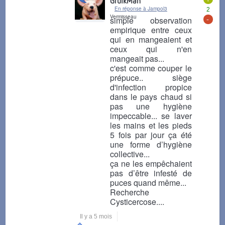
GruikMan
En réponse à Jampol3
2
Vermisseau
-
simple observation
empirique entre ceux
qui en mangeaient et
ceux qui n'en
mangeait pas...
c'est comme couper le
prépuce.. siège
d'infection propice
dans le pays chaud si
pas une hygiène
impeccable... se laver
les mains et les pieds
5 fois par jour ça été
une forme d’hygiène
collective...
ça ne les empêchaient
pas d’être infesté de
puces quand même...
Recherche
Cysticercose....
Il y a 5 mois