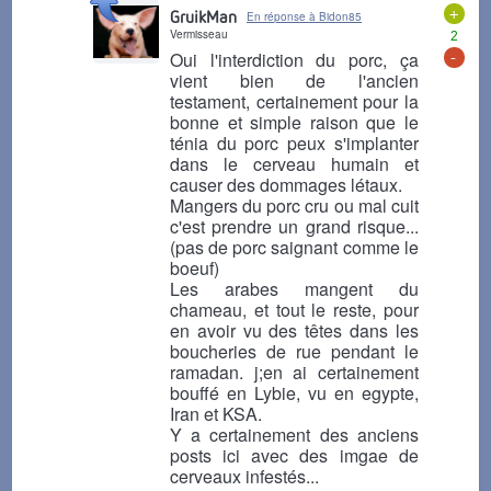
+
GruikMan
En réponse à Bidon85
Vermisseau
2
-
Oui l'interdiction du porc, ça
vient bien de l'ancien
testament, certainement pour la
bonne et simple raison que le
ténia du porc peux s'implanter
dans le cerveau humain et
causer des dommages létaux.
Mangers du porc cru ou mal cuit
c'est prendre un grand risque...
(pas de porc saignant comme le
boeuf)
Les arabes mangent du
chameau, et tout le reste, pour
en avoir vu des têtes dans les
boucheries de rue pendant le
ramadan. j;en ai certainement
bouffé en Lybie, vu en egypte,
Iran et KSA.
Y a certainement des anciens
posts ici avec des imgae de
cerveaux infestés...