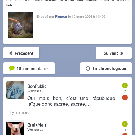
Inde .
Envoyé par
Flaneur
le 10 mars 2026 à 11h09
Précédent
Suivant
Tri par popularité
Tri chronologique
18 commentaires
+
BonPublic
Vermisseau
2
-
Oui mais bon, c’est une république
laïque donc sacrée, sacrée,…
Il y a 5 mois
+
GruikMan
Vermisseau
0