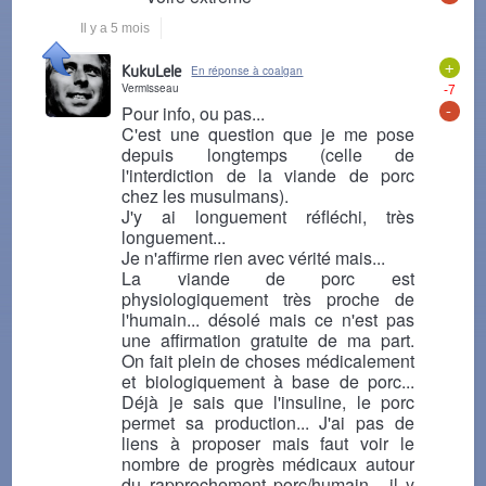
Il y a 5 mois
+
KukuLele
En réponse à coalgan
Vermisseau
-7
-
Pour info, ou pas...
C'est une question que je me pose
depuis longtemps (celle de
l'interdiction de la viande de porc
chez les musulmans).
J'y ai longuement réfléchi, très
longuement...
Je n'affirme rien avec vérité mais...
La viande de porc est
physiologiquement très proche de
l'humain... désolé mais ce n'est pas
une affirmation gratuite de ma part.
On fait plein de choses médicalement
et biologiquement à base de porc...
Déjà je sais que l'insuline, le porc
permet sa production... J'ai pas de
liens à proposer mais faut voir le
nombre de progrès médicaux autour
du rapprochement porc/humain... il y