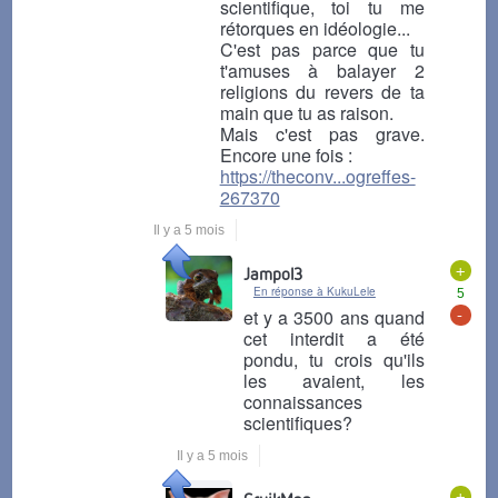
scientifique, toi tu me
rétorques en idéologie...
C'est pas parce que tu
t'amuses à balayer 2
religions du revers de ta
main que tu as raison.
Mais c'est pas grave.
Encore une fois :
https://theconv...ogreffes-
267370
Il y a 5 mois
+
Jampol3
En réponse à KukuLele
5
-
et y a 3500 ans quand
cet interdit a été
pondu, tu crois qu'ils
les avaient, les
connaissances
scientifiques?
Il y a 5 mois
+