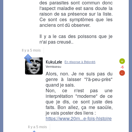
des parasites sont commun donc
l'aspect maladie est sans doute la
raison de sa présence sur la liste.
Ce sont ces symptômes que les
anciens ont dû observer.
Il y a le cas des poissons que je
n'ai pas creusé..
Il y a 5 mois
+
KukuLele
En réponse à Bidon85
Vermisseau
-6
-
Alors, non. Je ne suis pas du
genre à laisser "l'à-peu-près"
quand je sais.
Non, ce n'est pas une
interprétation "moderne" de ce
que je dis, ce sont juste des
faits. Bon allez, ça me saoûle,
je vais poster des liens :
https://www.20m...e-fois-histoire
Il y a 5 mois