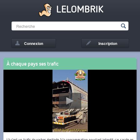
LELOMBRIK
Connexion
Inscription
À chaque pays ses trafic
Là c’est un trafic de vaches destinée à la consommation pourtant interdit car sacrée en