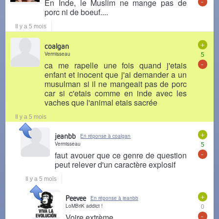
-
En Inde, le Muslim ne mange pas de
porc ni de boeuf....
Il y a 5 mois
+
coalgan
Vermisseau
5
-
ca me rapelle une fois quand j'etais
enfant et inocent que j'ai demander a un
musulman si il ne mangeait pas de porc
car si c'etais comme en inde avec les
vaches que l'animal etais sacrée
Il y a 5 mois
+
jeanbb
En réponse à coalgan
Vermisseau
5
-
faut avouer que ce genre de question
peut relever d'un caractère explosif
Il y a 5 mois
+
Peevee
En réponse à jeanbb
LoMBriK addict !
0
-
Voire extrème