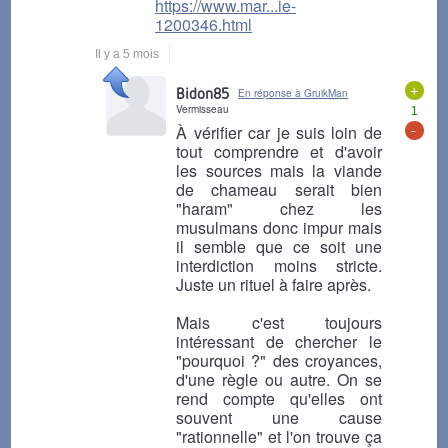
https://www.mar...ie-
1200346.html
Il y a 5 mois
+
Bidon85
En réponse à GruikMan
Vermisseau
1
-
À vérifier car je suis loin de
tout comprendre et d'avoir
les sources mais la viande
de chameau serait bien
"haram" chez les
musulmans donc impur mais
il semble que ce soit une
interdiction moins stricte.
Juste un rituel à faire après.
Mais c'est toujours
intéressant de chercher le
"pourquoi ?" des croyances,
d'une règle ou autre. On se
rend compte qu'elles ont
souvent une cause
"rationnelle" et l'on trouve ça