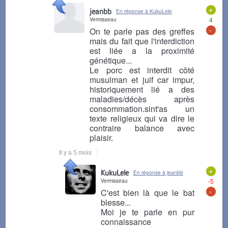
+
jeanbb
En réponse à KukuLele
Vermisseau
4
-
On te parle pas des greffes
mais du fait que l'interdiction
est liée a la proximité
génétique...
Le porc est interdit côté
musulman et juif car impur,
historiquement lié a des
maladies/décès après
consommation.sint'as un
texte religieux qui va dire le
contraire balance avec
plaisir.
Il y a 5 mois
+
KukuLele
En réponse à jeanbb
Vermisseau
-5
-
C'est bien là que le bat
blesse...
Moi je te parle en pur
connaissance