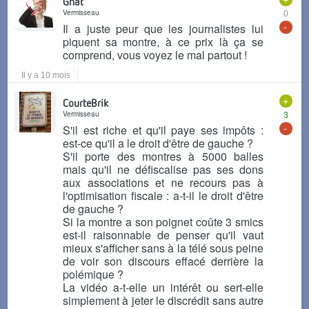
Gnat
Vermisseau
0
-
Il a juste peur que les journalistes lui
piquent sa montre, à ce prix là ça se
comprend, vous voyez le mal partout !
Il y a 10 mois
+
CourteBrik
Vermisseau
3
-
S'il est riche et qu'il paye ses impôts :
est-ce qu'il a le droit d'être de gauche ?
S'il porte des montres à 5000 balles
mais qu'il ne défiscalise pas ses dons
aux associations et ne recours pas à
l'optimisation fiscale : a-t-il le droit d'être
de gauche ?
Si la montre a son poignet coûte 3 smics
est-il raisonnable de penser qu'il vaut
mieux s'afficher sans à la télé sous peine
de voir son discours effacé derrière la
polémique ?
La vidéo a-t-elle un intérêt ou sert-elle
simplement à jeter le discrédit sans autre