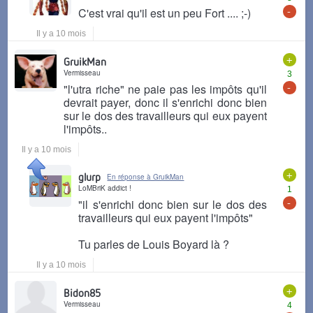
-
C'est vrai qu'il est un peu Fort .... ;-)
Il y a 10 mois
+
GruikMan
Vermisseau
3
-
"l'utra riche" ne paie pas les impôts qu'il
devrait payer, donc il s'enrichi donc bien
sur le dos des travailleurs qui eux payent
l'impôts..
Il y a 10 mois
+
glurp
En réponse à GruikMan
LoMBriK addict !
1
-
"il s'enrichi donc bien sur le dos des
travailleurs qui eux payent l'impôts"
Tu parles de Louis Boyard là ?
Il y a 10 mois
+
Bidon85
Vermisseau
4