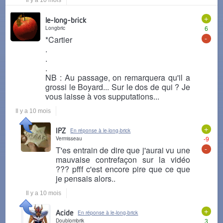
Il y a 10 mois
+
le-long-brick
Longbric
6
-
*Cartier
.
.
.
NB : Au passage, on remarquera qu'il a
grossi le Boyard... Sur le dos de qui ? Je
vous laisse à vos supputations...
Il y a 10 mois
+
IPZ
En réponse à le-long-brick
Vermisseau
-9
-
T'es entrain de dire que j'aurai vu une
mauvaise contrefaçon sur la vidéo
??? pfff c'est encore pire que ce que
je pensais alors..
Il y a 10 mois
+
Acide
En réponse à le-long-brick
Doublombrik
3