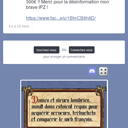
300€ !! Merci pour la désinformation mon
brave IPZ !
https://www.fac...e/p/1BhrCB8h8D/
Il y a 10 mois
ou
Inscrivez-vous
Connectez-vous
pour envoyer un commentaire