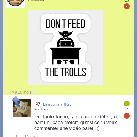
13
-
Il y a 10 mois
+
IPZ
En réponse à TiKeuj
Vermisseau
-9
-
De toute façon, y a pas de débat, a
part un "caca merci", qu'est ce tu veux
commenter une vidéo pareil. ;)