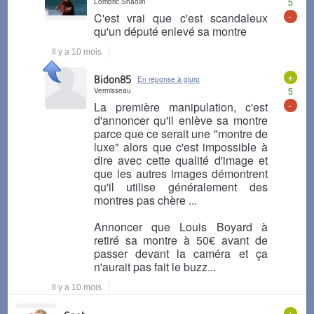
Lombric Shaolin
5
-
C'est vrai que c'est scandaleux
qu'un député enlevé sa montre
Il y a 10 mois
+
Bidon85
En réponse à glurp
Vermisseau
5
-
La première manipulation, c'est
d'annoncer qu'il enlève sa montre
parce que ce serait une "montre de
luxe" alors que c'est impossible à
dire avec cette qualité d'image et
que les autres images démontrent
qu'il utilise généralement des
montres pas chère ...
Annoncer que Louis Boyard à
retiré sa montre à 50€ avant de
passer devant la caméra et ça
n'aurait pas fait le buzz...
Il y a 10 mois
+