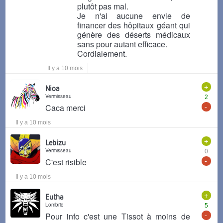
plutôt pas mal.
Je n'ai aucune envie de
financer des hôpitaux géant qui
génère des déserts médicaux
sans pour autant efficace.
Cordialement.
Il y a 10 mois
+
Nioa
Vermisseau
2
-
Caca merci
Il y a 10 mois
+
Lebizu
Vermisseau
0
-
C'est risible
Il y a 10 mois
+
Eutha
Lombric
5
-
Pour info c'est une Tissot à moins de