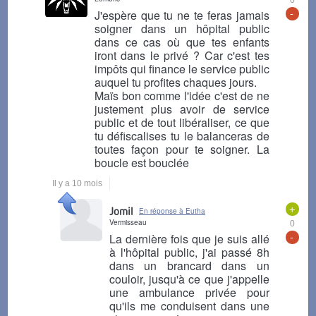
0
-
J'espère que tu ne te feras jamais
soigner dans un hôpital public
dans ce cas où que tes enfants
iront dans le privé ? Car c'est tes
impôts qui finance le service public
auquel tu profites chaques jours.
Maïs bon comme l'idée c'est de ne
justement plus avoir de service
public et de tout libéraliser, ce que
tu défiscalises tu le balanceras de
toutes façon pour te soigner. La
boucle est bouclée
Il y a 10 mois
+
Jomil
En réponse à Eutha
Vermisseau
0
-
La dernière fois que je suis allé
à l'hôpital public, j'ai passé 8h
dans un brancard dans un
couloir, jusqu'à ce que j'appelle
une ambulance privée pour
qu'ils me conduisent dans une