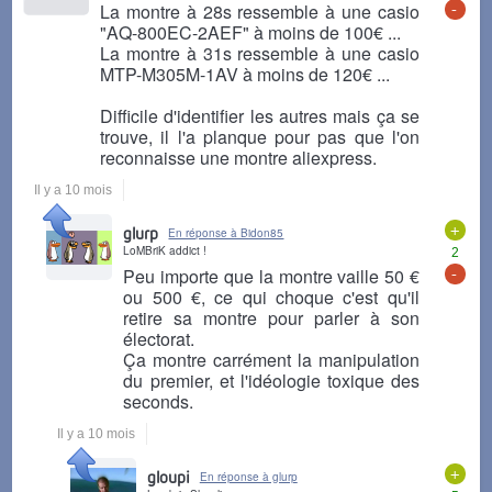
-
La montre à 28s ressemble à une casio
"AQ-800EC-2AEF" à moins de 100€ ...
La montre à 31s ressemble à une casio
MTP-M305M-1AV à moins de 120€ ...
Difficile d'identifier les autres mais ça se
trouve, il l'a planque pour pas que l'on
reconnaisse une montre aliexpress.
Il y a 10 mois
+
glurp
En réponse à Bidon85
LoMBriK addict !
2
-
Peu importe que la montre vaille 50 €
ou 500 €, ce qui choque c'est qu'il
retire sa montre pour parler à son
électorat.
Ça montre carrément la manipulation
du premier, et l'idéologie toxique des
seconds.
Il y a 10 mois
+
gloupi
En réponse à glurp