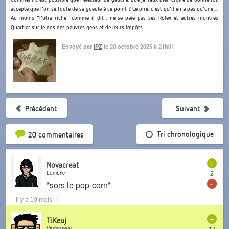
accepte que l'on se foute de sa gueule à ce point ? Le pire, c'est qu'il en a pas qu'une ...
Au moins "l'utra riche" comme il dit , ne se paie pas ses Rolex et autres montres
Quartier sur le dos des pauvres gens et de leurs impôts.
Envoyé par
IPZ
le 20 octobre 2025 à 21h01
Précédent
Suivant
Tri par popularité
Tri chronologique
20 commentaires
+
Novacreat
Lombric
2
-
*sors le pop-corn*
Il y a 10 mois
+
TiKeuj
Vermisseau