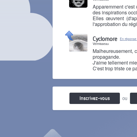
Apparemment c'est u
des inspirations occ
Elles œuvrent (d'a
l'approbation du rég
Il y a 3 ans
Cyclomore
En réponse
Vermisseau
Malheureusement, c'
propagande.
J'aime tellement mie
C'est trop triste ce
Il y a 3 ans
Inscrivez-vous
ou