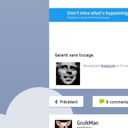
Garanti sans trucage.
Envoyé par
KukuLele
le 17 n
Tri par pop
Précédent
6 commenta
GruikMan
Vermisseau