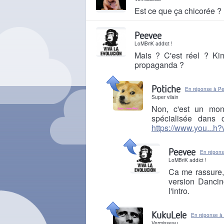
Est ce que ça chicorée ?
Il y a 3 ans
Peevee
LoMBriK addict !
Mais ? C'est réel ? Ki
propaganda ?
Il y a 3 ans
Potiche
En réponse à P
Super vilain
Non, c'est un mon
spécialisée dans
https://www.you...
Il y a 3 ans
Peevee
En répons
LoMBriK addict !
Ca me rassure, 
version Dancin
l'intro.
Il y a 3 ans
KukuLele
En réponse à
Vermisseau