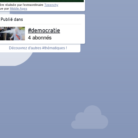
re réalisée par l'extraordinaire
Tzeenchy
ue par
Middle Ages
Publié dans
#democratie
4 abonnés
Découvrez d'autres #thématiques !