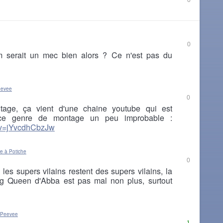
0
0
m serait un mec bien alors ? Ce n'est pas du
eevee
0
tage, ça vient d'une chaine youtube qui est
 ce genre de montage un peu improbable :
h?v=jYvcdhCbzJw
e à Potiche
0
les supers vilains restent des supers vilains, la
g Queen d'Abba est pas mal non plus, surtout
 Peevee