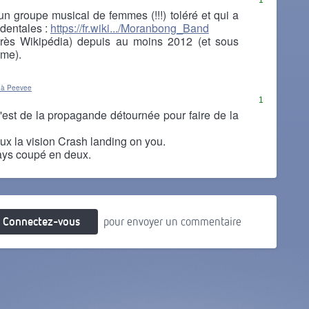
1
n groupe musical de femmes (!!!) toléré et qui a
identales :
https://fr.wiki.../Moranbong_Band
près Wikipédia) depuis au moins 2012 (et sous
ime).
 à Peevee
1
est de la propagande détournée pour faire de la
ux la vision Crash landing on you.
 pays coupé en deux.
Connectez-vous
pour envoyer un commentaire