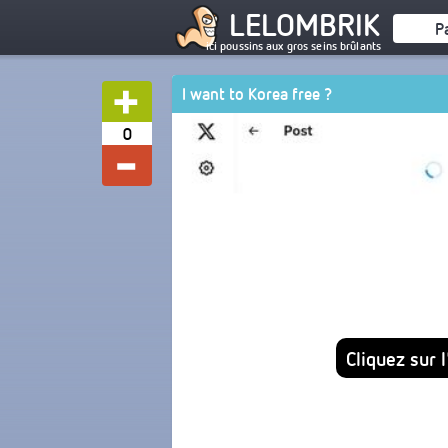
LELOMBRIK
P
ici poussins aux gros seins brûlants
I want to Korea free ?
0
Cliquez sur 