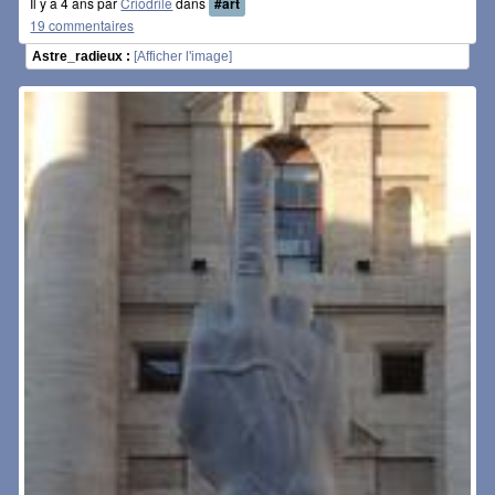
Il y a 4 ans par
Criodrile
dans
#art
19 commentaires
Astre_radieux :
[Afficher l'image]