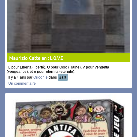
Maurizio Cattelan : L.O.V.E
L pour Liberta (liberté), O pour Odio (Haine), V pour Vendetta
(vengeance), et E pour Eternita (éternité).
Il y a 4 ans par
Criodrile
dans
#art
Un commentaire