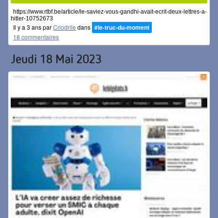
https://www.rtbf.be/article/le-saviez-vous-gandhi-avait-ecrit-deux-lettres-a-
hitler-10752673
Il y a 3 ans par
Criodrile
dans
#le-truc-du-moment
18 commentaires
Jeudi 18 Mai 2023