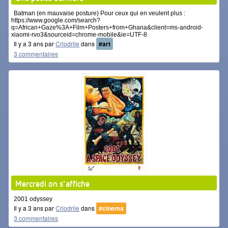
Batman (en mauvaise posture) Pour ceux qui en veulent plus :
https://www.google.com/search?
q=African+Gaze%3A+Film+Posters+from+Ghana&client=ms-android-
xiaomi-rvo3&sourceid=chrome-mobile&ie=UTF-8
Il y a 3 ans par
Criodrile
dans
#art
3 commentaires
Mercredi on s'affiche
2001 odyssey
Il y a 3 ans par
Criodrile
dans
#cinema
3 commentaires