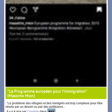
"Le Programme européen pour l’immigration"
(Massimo Mion)
“Le problème des réfugiés et des immigrés est trop complexe pour être
résolu par un dessin ou par des politiciens...
Il y a 4 ans par
Criodrile
dans
#art