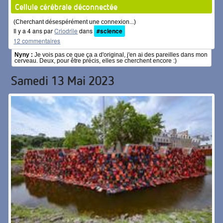
Cellule cérébrale déconnectée
(Cherchant désespérément une connexion...)
Il y a 4 ans par
Criodrile
dans
#science
12 commentaires
Nyny :
Je vois pas ce que ça a d'original, j'en ai des pareilles dans mon
cerveau. Deux, pour être précis, elles se cherchent encore :)
Samedi 13 Mai 2023