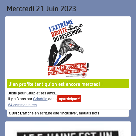
Mercredi 21 Juin 2023
J'en profite tant qu'on est encore mercredi !
Juste pour Glurp et ses amis...
Il y a 3 ans par
Criodrile
dans
#participatif
64 commentaires
CDN :
L'affiche en écriture dite "inclusive", mouais bof !