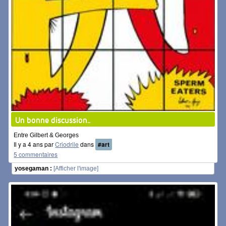
Un bonne discussion..
Entre Gilbert & Georges
Il y a 4 ans par
Criodrile
dans
#art
5 commentaires
yosegaman :
[Afficher l'image]