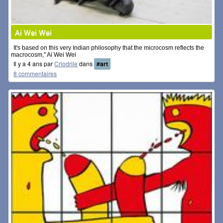
Ai Wei Wei
It's based on this very Indian philosophy that the microcosm reflects the
macrocosm," Ai Wei Wei
Il y a 4 ans par
Criodrile
dans
#art
8 commentaires