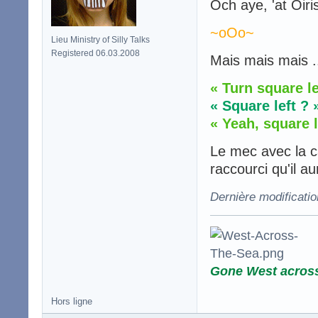
Och aye, 'at Oiri
~oOo~
Lieu Ministry of Silly Talks
Registered 06.03.2008
Mais mais mais .
« Turn square le
« Square left ? 
« Yeah, square le
Le mec avec la ca
raccourci qu'il a
Dernière modificati
Gone West acros
Hors ligne