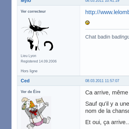
Mylo
08.03.2011 10:41:19
http://www.lelom
Ver correcteur
Chat badin ba
ding
Lieu Lyon
Registered 14.09.2006
Hors ligne
Ced
08.03.2011 11:57:07
Ca arrive, même 
Ver de Éire
Sauf qu'il y a un
nom de la chanso
Et oui, ça arrive