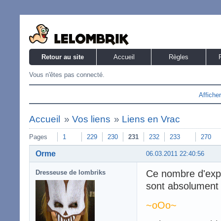
Retour au site
Accueil
Règles
Vous n'êtes pas connecté.
Affiche
Accueil
»
Vos liens
»
Liens en Vrac
Pages
1
229
230
231
232
233
270
Orme
06.03.2011 22:40:56
Ce nombre d'expre
Dresseuse de lombriks
sont absolument h
~oOo~