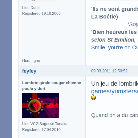
'Ils ne sont gran
Lieu Dublin
Registered 19.10.2006
La Boétie)
'
Soy
'Bien heureux les
selon St Emilion,
Smile, you're on 
Hors ligne
feyfey
09.03.2011 12:50:52
Un jeu de lombri
Lombric girafe cougar chienne
poule y dort
games/yumsters
Quand on a du carac
Lieu VCG Sagesse Tanaka
Registered 17.04.2010