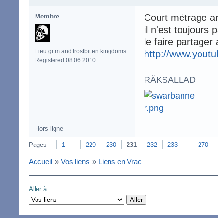
Court métrage an
Membre
il n'est toujours 
le faire partager a
Lieu grim and frostbitten kingdoms
http://www.yout
Registered 08.06.2010
RÄKSALLAD
Hors ligne
Pages
1
229
230
231
232
233
270
Accueil
»
Vos liens
»
Liens en Vrac
Aller à