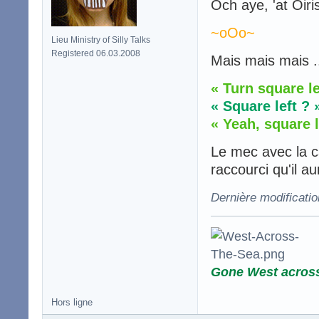
Och aye, 'at Oiri
~oOo~
Lieu Ministry of Silly Talks
Registered 06.03.2008
Mais mais mais .
« Turn square le
« Square left ? 
« Yeah, square le
Le mec avec la ca
raccourci qu'il a
Dernière modificati
Gone West acros
Hors ligne