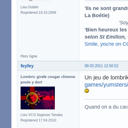
'Ils ne sont gran
Lieu Dublin
Registered 19.10.2006
La Boétie)
'
Soy
'Bien heureux les
selon St Emilion,
Smile, you're on 
Hors ligne
feyfey
09.03.2011 12:50:52
Un jeu de lombri
Lombric girafe cougar chienne
poule y dort
games/yumsters
Quand on a du carac
Lieu VCG Sagesse Tanaka
Registered 17.04.2010