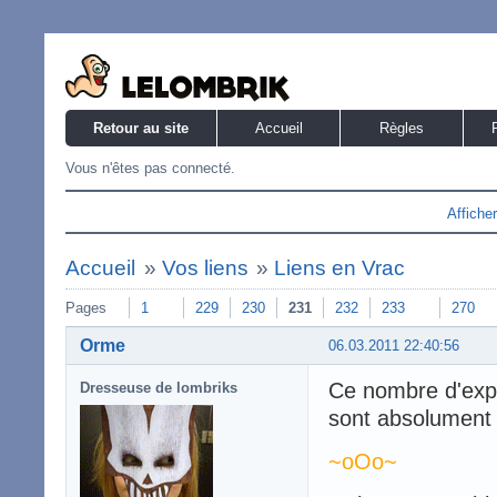
Retour au site
Accueil
Règles
Vous n'êtes pas connecté.
Affiche
Accueil
»
Vos liens
»
Liens en Vrac
Pages
1
229
230
231
232
233
270
Orme
06.03.2011 22:40:56
Ce nombre d'expre
Dresseuse de lombriks
sont absolument h
~oOo~