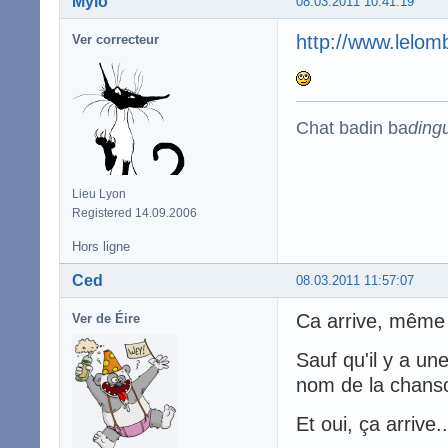
Mylo
08.03.2011 10:41:19
http://www.lelom
Ver correcteur
Chat badin ba
ding
Lieu Lyon
Registered 14.09.2006
Hors ligne
Ced
08.03.2011 11:57:07
Ca arrive, même 
Ver de Éire
Sauf qu'il y a un
nom de la chanso
Et oui, ça arrive