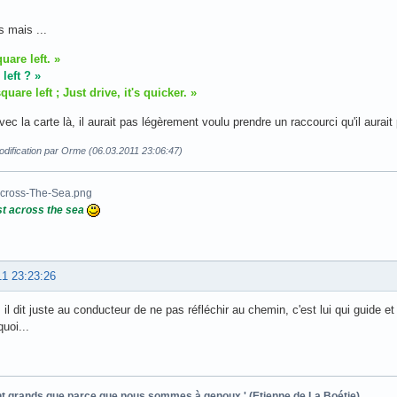
 mais ...
uare left. »
left ? »
quare left ; Just drive, it's quicker. »
ec la carte là, il aurait pas légèrement voulu prendre un raccourci qu'il aurai
odification par Orme (06.03.2011 23:06:47)
t across the sea
11 23:23:26
 il dit juste au conducteur de ne pas réfléchir au chemin, c'est lui qui guide e
uoi...
ont grands que parce que nous sommes à genoux.' (Etienne de La Boétie)