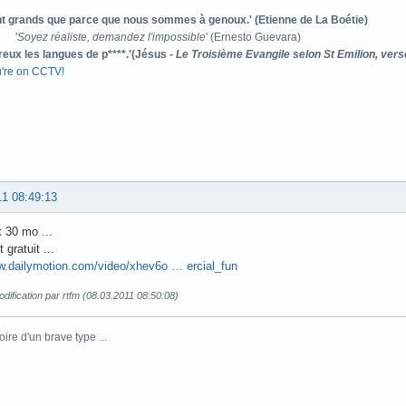
ont grands que parce que nous sommes à genoux.' (Etienne de La Boétie)
'
Soyez réaliste, demandez l'impossible
' (Ernesto Guevara)
reux les langues de p****.'(Jésus -
Le Troisième Evangile selon St Emilion, vers
u're on CCTV!
11 08:49:13
t 30 mo ...
 gratuit ...
w.dailymotion.com/video/xhev6o … ercial_fun
dification par rtfm (08.03.2011 08:50:08)
toire d'un brave type ...