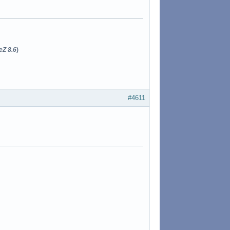
eZ 8.6
)
#4611