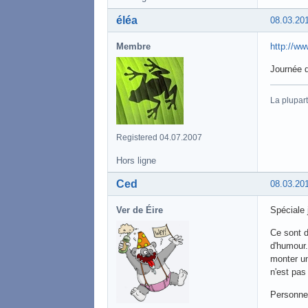
éléa
08.03.20
Membre
http://w
Journée 
La plupart
Registered 04.07.2007
Hors ligne
Ced
08.03.20
Ver de Éire
Spéciale
Ce sont d
d'humour
monter un
n'est pas
Personnel