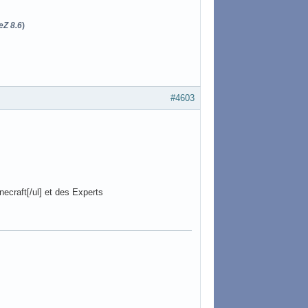
eZ 8.6
)
#4603
ecraft[/ul] et des Experts