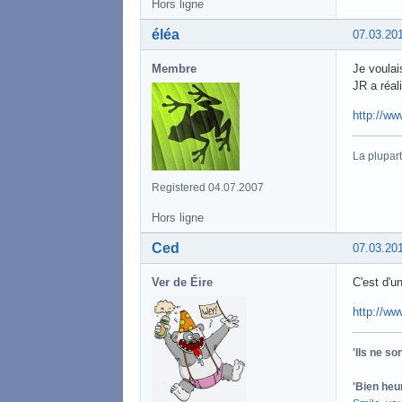
Hors ligne
éléa
07.03.20
Membre
Je voulai
JR a réal
http://www
La plupart
Registered 04.07.2007
Hors ligne
Ced
07.03.20
Ver de Éire
C'est d'un
http://
'Ils ne s
'Bien heu