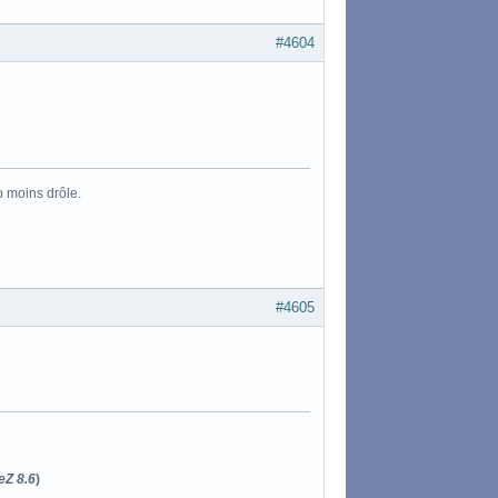
#4604
p moins drôle.
#4605
eZ 8.6
)