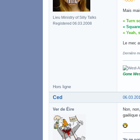
~oOo~
Mais mais
Lieu Ministry of Silly Talks
« Turn sq
Registered 06.03.2008
« Square 
« Yeah, s
Le mec av
Dernière m
Gone Wes
Hors ligne
Ced
06.03.20
Ver de Éire
Non, non,
gaélique q
'Ils ne s