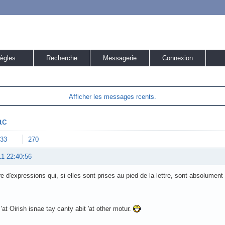
ègles
Recherche
Messagerie
Connexion
Afficher les messages rcents.
ac
33
270
11 22:40:56
 d'expressions qui, si elles sont prises au pied de la lettre, sont absolument 
'at Oirish isnae tay canty abit 'at other motur.