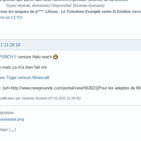
'
Soyez réaliste, demandez l'impossible
' (Ernesto Guevara)
reux les langues de p****.'(Jésus -
Le Troisième Evangile selon St Emilion, vers
u're on CCTV!
11 11:28:19
 PUNCH !!
version Halo reach
e mais ça m'a bien fait rire
no Triger version Minecraft
: [url=http://www.newgrounds.com/portal/view/563021]Pour les adeptes de Min
odification par Vadente Ashanb (07.03.2011 11:34:05)
ignature.
agn (;,,,;)