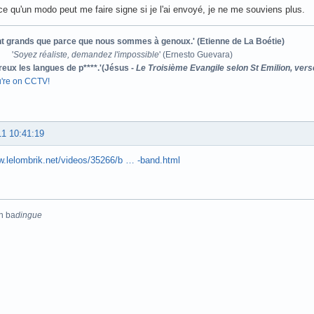
ce qu'un modo peut me faire signe si je l'ai envoyé, je ne me souviens plus.
ont grands que parce que nous sommes à genoux.' (Etienne de La Boétie)
'
Soyez réaliste, demandez l'impossible
' (Ernesto Guevara)
reux les langues de p****.'(Jésus -
Le Troisième Evangile selon St Emilion, vers
u're on CCTV!
11 10:41:19
w.lelombrik.net/videos/35266/b … -band.html
n ba
dingue