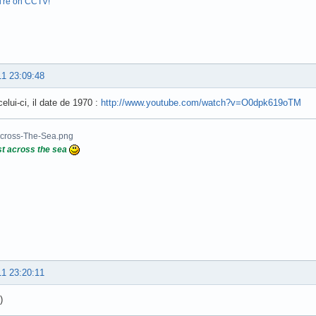
u're on CCTV!
11 23:09:48
elui-ci, il date de 1970 :
http://www.youtube.com/watch?v=O0dpk619oTM
t across the sea
11 23:20:11
)