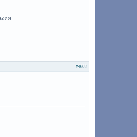
eZ 8.6
)
#4608