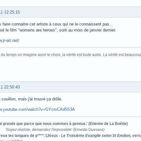
11 12:25:15
s faire connaitre cet artiste à ceux qui ne le connaissent pas...
isé le film "womens are heroes", sorti au mois de janvier dernier.
.jr-art.net/
 du temps on imagine avoir le choix, la vérité est toute autre. La vérité est beaucou
11 22:50:43
 couillon, mais j'ai trouvé ça drôle.
www.youtube.com/watch?v=GYcmCAd5S3A
ont grands que parce que nous sommes à genoux.' (Etienne de La Boétie)
'
Soyez réaliste, demandez l'impossible
' (Ernesto Guevara)
reux les langues de p****.'(Jésus -
Le Troisième Evangile selon St Emilion, vers