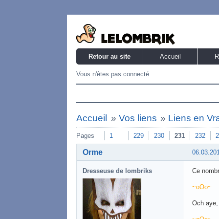
Retour au site
Accueil
R
Vous n'êtes pas connecté.
Accueil
»
Vos liens
»
Liens en Vr
Pages
1
229
230
231
232
2
Orme
06.03.20
Dresseuse de lombriks
Ce nombre
~oOo~
Och aye, 