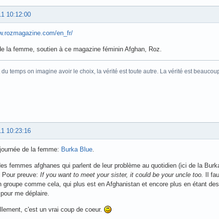
11 10:12:00
ww.rozmagazine.com/en_fr/
de la femme, soutien à ce magazine féminin Afghan, Roz.
 du temps on imagine avoir le choix, la vérité est toute autre. La vérité est beaucou
11 10:23:16
 journée de la femme:
Burka Blue
.
es femmes afghanes qui parlent de leur problème au quotidien (ici de la Burk
. Pour preuve:
If you want to meet your sister, it could be your uncle too.
Il fa
 groupe comme cela, qui plus est en Afghanistan et encore plus en étant des
 pour me déplaire.
lement, c'est un vrai coup de coeur.