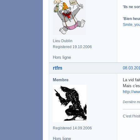
'Ils ne s
'Bien heu
Smile, yo
Lieu Dublin
Registered 19.10.2006
Hors ligne
rtfm
08.03.20
Membre
La vid fai
Mais c'est
http://ww
Dernière mo
C'est l'his
Registered 14.09.2006
Hors ligne