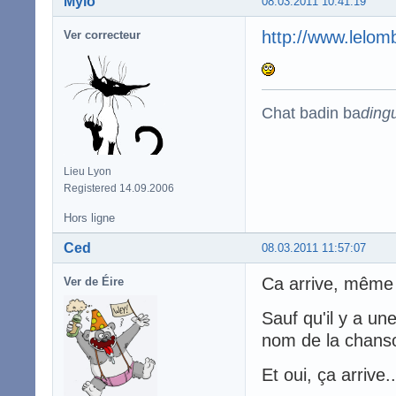
Mylo
08.03.2011 10:41:19
http://www.lelom
Ver correcteur
Chat badin ba
ding
Lieu Lyon
Registered 14.09.2006
Hors ligne
Ced
08.03.2011 11:57:07
Ca arrive, même 
Ver de Éire
Sauf qu'il y a un
nom de la chanso
Et oui, ça arrive