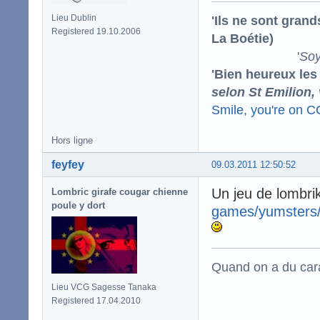
'Ils ne sont gran
Lieu Dublin
Registered 19.10.2006
La Boétie)
'
Soy
'Bien heureux les
selon St Emilion,
Smile, you're on 
Hors ligne
feyfey
09.03.2011 12:50:52
Un jeu de lombri
Lombric girafe cougar chienne
poule y dort
games/yumsters
Quand on a du carac
Lieu VCG Sagesse Tanaka
Registered 17.04.2010