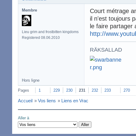
Court métrage an
Membre
il n'est toujours 
le faire partager a
Lieu grim and frostbitten kingdoms
http://www.yout
Registered 08.06.2010
RÄKSALLAD
Hors ligne
Pages
1
229
230
231
232
233
270
Accueil
»
Vos liens
»
Liens en Vrac
Aller à