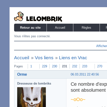
Retour au site
Accueil
Règles
Vous n'êtes pas connecté.
Affiche
Accueil
»
Vos liens
»
Liens en Vrac
Pages
1
229
230
231
232
233
270
Orme
06.03.2011 22:40:56
Ce nombre d'expre
Dresseuse de lombriks
sont absolument h
~oOo~