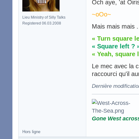
Och aye, 'at Oiri
~oOo~
Lieu Ministry of Silly Talks
Registered 06.03.2008
Mais mais mais .
« Turn square le
« Square left ? 
« Yeah, square le
Le mec avec la ca
raccourci qu'il a
Dernière modificati
Gone West acros
Hors ligne