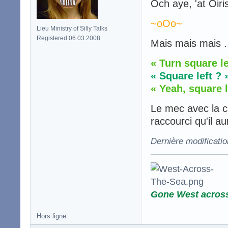
Och aye, 'at Oiri
~oOo~
Lieu Ministry of Silly Talks
Registered 06.03.2008
Mais mais mais .
« Turn square le
« Square left ? 
« Yeah, square le
Le mec avec la ca
raccourci qu'il a
Dernière modificati
Gone West acros
Hors ligne