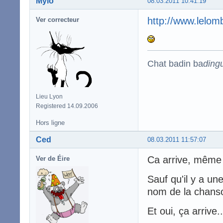
Mylo
08.03.2011 10:41:19
http://www.lelom
Ver correcteur
Chat badin ba
ding
Lieu Lyon
Registered 14.09.2006
Hors ligne
Ced
08.03.2011 11:57:07
Ca arrive, même 
Ver de Éire
Sauf qu'il y a un
nom de la chanso
Et oui, ça arrive