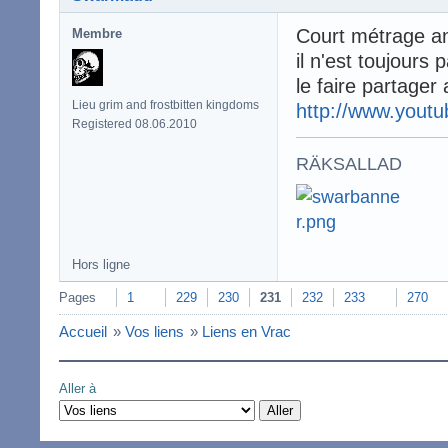
Court métrage an
Membre
il n'est toujours 
le faire partager a
Lieu grim and frostbitten kingdoms
http://www.yout
Registered 08.06.2010
RÄKSALLAD
Hors ligne
Pages
1
229
230
231
232
233
270
Accueil
»
Vos liens
»
Liens en Vrac
Aller à