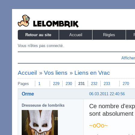
Retour au site
Accueil
Règles
Vous n'êtes pas connecté.
Affiche
Accueil
»
Vos liens
»
Liens en Vrac
Pages
1
229
230
231
232
233
270
Orme
06.03.2011 22:40:56
Ce nombre d'expre
Dresseuse de lombriks
sont absolument h
~oOo~