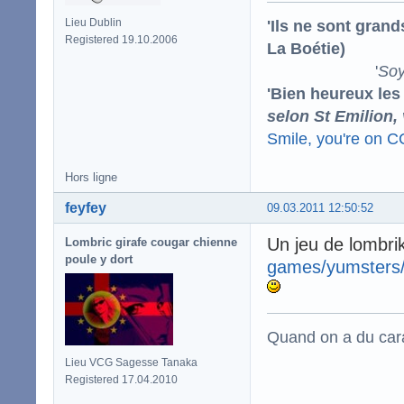
'Ils ne sont gran
Lieu Dublin
Registered 19.10.2006
La Boétie)
'
Soy
'Bien heureux les
selon St Emilion,
Smile, you're on 
Hors ligne
feyfey
09.03.2011 12:50:52
Un jeu de lombri
Lombric girafe cougar chienne
poule y dort
games/yumsters
Quand on a du carac
Lieu VCG Sagesse Tanaka
Registered 17.04.2010