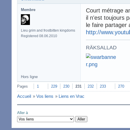
Court métrage an
Membre
il n'est toujours 
le faire partager a
Lieu grim and frostbitten kingdoms
http://www.yout
Registered 08.06.2010
RÄKSALLAD
Hors ligne
Pages
1
229
230
231
232
233
270
Accueil
»
Vos liens
»
Liens en Vrac
Aller à