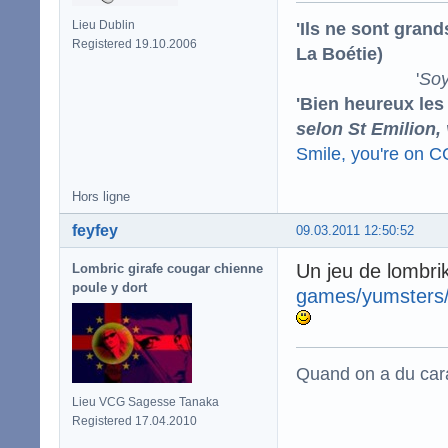
'Ils ne sont gran
Lieu Dublin
Registered 19.10.2006
La Boétie)
'
Soy
'Bien heureux les
selon St Emilion,
Smile, you're on 
Hors ligne
feyfey
09.03.2011 12:50:52
Un jeu de lombri
Lombric girafe cougar chienne
poule y dort
games/yumsters
Quand on a du carac
Lieu VCG Sagesse Tanaka
Registered 17.04.2010