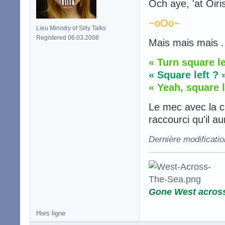
Och aye, 'at Oiri
~oOo~
Lieu Ministry of Silly Talks
Registered 06.03.2008
Mais mais mais .
« Turn square le
« Square left ? 
« Yeah, square le
Le mec avec la ca
raccourci qu'il a
Dernière modificati
Gone West acros
Hors ligne