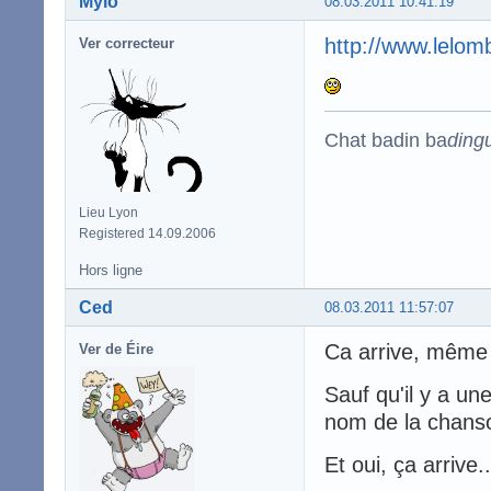
Mylo
08.03.2011 10:41:19
http://www.lelom
Ver correcteur
Chat badin ba
ding
Lieu Lyon
Registered 14.09.2006
Hors ligne
Ced
08.03.2011 11:57:07
Ca arrive, même 
Ver de Éire
Sauf qu'il y a un
nom de la chanso
Et oui, ça arrive