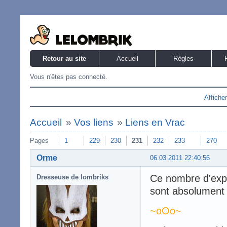
Retour au site
Accueil
Règles
Vous n'êtes pas connecté.
Affiche
Accueil
»
Vos liens
»
Liens en Vrac
Pages
1
229
230
231
232
233
270
Orme
06.03.2011 22:40:56
Ce nombre d'expre
Dresseuse de lombriks
sont absolument h
~oOo~