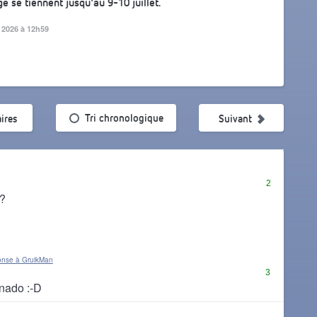
e se tiennent jusqu'au 9-10 juillet.
et 2026 à 12h59
ularité
Tri chronologique
ires
Suivant
2
 ?
onse à GruikMan
3
rnado :-D