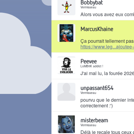
Bobbybat
Vermisseau
Alors vous avez eux com
Il y a 1 mois
MarcusKhaine
Ça pourrait tellement pas
https://www.leg...ajoutee
Il y a 1 mois
Peevee
LoMBriK addict !
J'ai mal lu, la fourée 202
Il y a 1 mois
unpassant654
Vermisseau
pourvu que le dernier int
correctement :')
Il y a 1 mois
misterbeam
Vermisseau
Déjà je recale tous ceux q