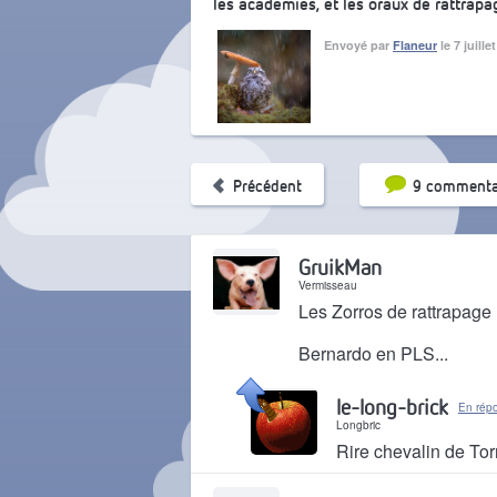
les académies, et les oraux de rattrapag
Envoyé par
Flaneur
le 7 juill
Tri par pop
Précédent
9 commenta
GruikMan
Vermisseau
Les Zorros de rattrapage
Bernardo en PLS...
Il y a 1 mois
le-long-brick
En rép
Longbric
Rire chevalin de To
Il y a 1 mois