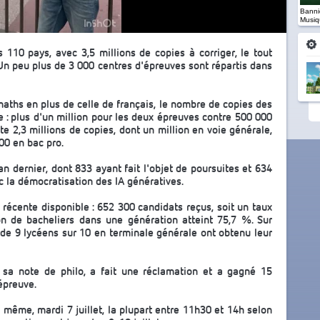
Banniè
Musiq
s 110 pays, avec 3,5 millions de copies à corriger, le tout
 Un peu plus de 3 000 centres d'épreuves sont répartis dans
maths en plus de celle de français, le nombre de copies des
 : plus d'un million pour les deux épreuves contre 500 000
te 2,3 millions de copies, dont un million en voie générale,
00 en bac pro.
an dernier, dont 833 ayant fait l'objet de poursuites et 634
ec la démocratisation des IA génératives.
 récente disponible : 652 300 candidats reçus, soit un taux
on de bacheliers dans une génération atteint 75,7 %. Sur
de 9 lycéens sur 10 en terminale générale ont obtenu leur
 sa note de philo, a fait une réclamation et a gagné 15
épreuve.
 même, mardi 7 juillet, la plupart entre 11h30 et 14h selon