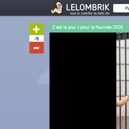
LELOMBRIK
P
sous le contrôle du beth din
C’est le jour J pour la fournée 2026
-5