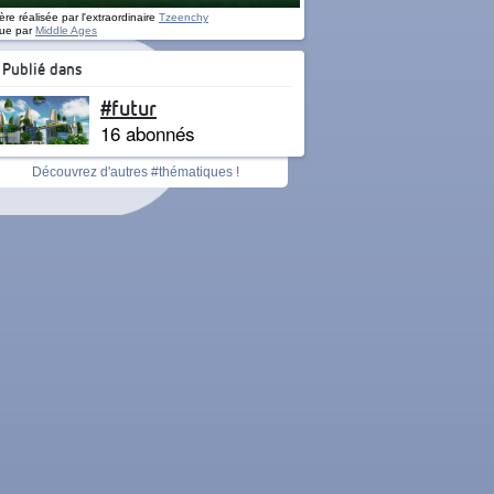
re réalisée par l'extraordinaire
Tzeenchy
ue par
Middle Ages
Publié dans
#futur
16 abonnés
Découvrez d'autres #thématiques !