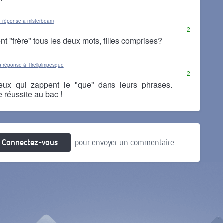
 réponse à misterbeam
2
nt "frère" tous les deux mots, filles comprises?
 réponse à Tirelipimpesque
2
eux qui zappent le "que" dans leurs phrases.
 réussite au bac !
Connectez-vous
pour envoyer un commentaire