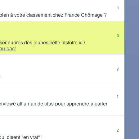
0
bien à votre classement chez France Chômage ?
6
ser auprès des jeunes cette histoire xD
-au-bac/
2
6
1
erviewé ait un an de plus pour apprendre à parler
2
ui disent "en vrai" !