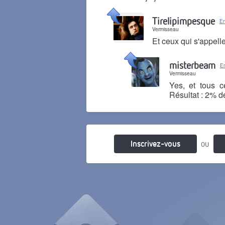
Il y a 1 mois
Tirelipimpesque
En
Vermisseau
Et ceux qui s'appelle
Il y a 1 mois
misterbeam
En
Vermisseau
Yes, et tous c
Résultat : 2% de
Il y a 1 mois
Inscrivez-vous
ou