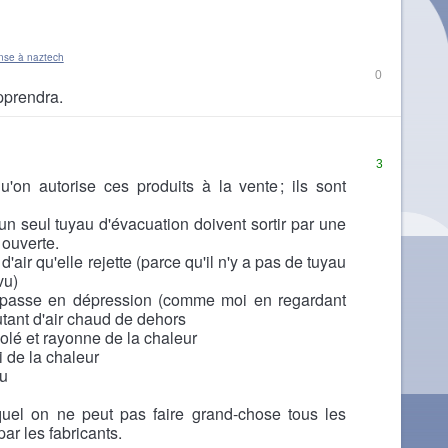
nse à naztech
0
pprendra.
3
on autorise ces produits à la vente ; ils sont
un seul tuyau d'évacuation doivent sortir par une
 ouverte.
 d'air qu'elle rejette (parce qu'il n'y a pas de tuyau
vu)
 passe en dépression (comme moi en regardant
autant d'air chaud de dehors
solé et rayonne de la chaleur
i de la chaleur
ou
equel on ne peut pas faire grand-chose tous les
 par les fabricants.