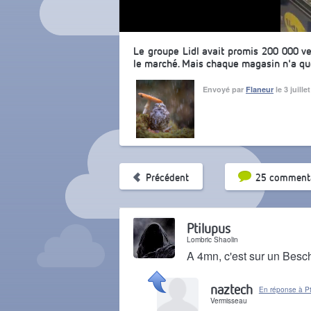
Le groupe Lidl avait promis 200 000 ven
le marché. Mais chaque magasin n'a qu
Envoyé par
Flaneur
le 3 juill
Tri par pop
Précédent
25 commenta
Ptilupus
Lombric Shaolin
A 4mn, c'est sur un Besche
Il y a 1 mois
naztech
En réponse à Pt
Vermisseau