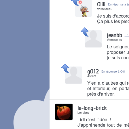
Olili
En réponse à j
Vermisseau
Je suis d'accord
Ça plus les pi
Il y a 1 mois
jeanbb
En 
Vermisseau
Le seigneu
proposer u
je suis co
Il y a 1 mois
g012
En réponse à Olili
Asticot
Y'en a d'autres qui 
et intérieur, en po
près d'arriver.
Il y a 1 mois
le-long-brick
Longbric
Lidl c'est l'idéal !
J'appréhende tout de mê