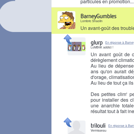
particules en promotion...
Il y a 1 mois
BarneyGumbles
Lombric Shaolin
Un avant-goût des troubl
Il y a 1 mois
glurp
En réponse à Barn
LoMBriK addict !
Un avant goût de c
dérèglement climati
Au lieu de dépenser 
ans qu'on aurait dé
d'orage, climatisation,
Au lieu de tout ça il
Des petites clim' pe
pour installer des c
une anarchie total
résultat tout à fait in
Il y a 1 mois
trilouli
En réponse à Ba
Vermisseau