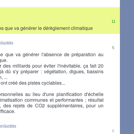
11
es que va générer le dérèglement climatique
eyGumbles
5
e que va générer l'absence de préparation au
que.
des milliards pour éviter l'inévitable, ça fait 20
jà dû s'y préparer : végétation, digues, bassins
 ...
s ont créé des pistes cyclables...
rsonnelles au lieu d'une planification d'échelle
limatisation communes et performantes ; résultat
e, des rejets de CO2 supplémentaires, pour un
efficace.
rneyGumbles
0