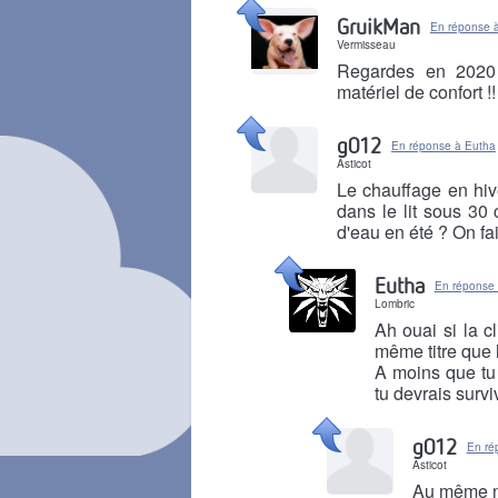
Il y a 1 mois
GruikMan
En réponse 
Vermisseau
Regardes en 2020 c
matériel de confort !!
Il y a 1 mois
g012
En réponse à Eutha
Asticot
Le chauffage en hive
dans le lit sous 30 
d'eau en été ? On fai
Il y a 1 mois
Eutha
En réponse
Lombric
Ah ouai si la c
même titre que l
A moins que tu 
tu devrais survi
Il y a 1 mois
g012
En ré
Asticot
Au même ni