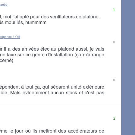
eanbb
1
, moi j'ai opté pour des ventilateurs de plafond.
eds mouillés, hummmm
réponse à Olili
0
r il a des arrivées élec au plafond aussi, je vais
ne taxe sur ce genre d'installation (ça m'arrange
ncerné)
0
répondent à tout ça, qui séparent unité extérieure
rtable. Mais évidemment aucun stock et c'est pas
2
me le jour où ils mettront des accélérateurs de