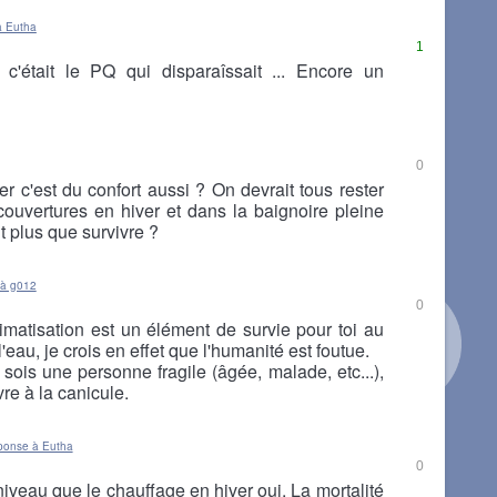
à Eutha
1
'était le PQ qui disparaîssait ... Encore un
0
r c'est du confort aussi ? On devrait tous rester
couvertures en hiver et dans la baignoire pleine
t plus que survivre ?
 à g012
0
limatisation est un élément de survie pour toi au
'eau, je crois en effet que l'humanité est foutue.
sois une personne fragile (âgée, malade, etc...),
vre à la canicule.
ponse à Eutha
0
veau que le chauffage en hiver oui. La mortalité