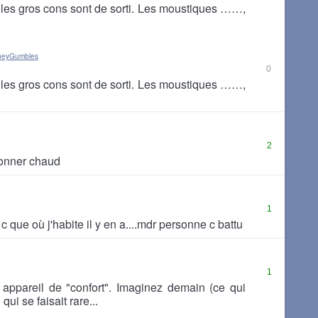
 les gros cons sont de sorti. Les moustiques ……,
rneyGumbles
0
 les gros cons sont de sorti. Les moustiques ……,
2
 donner chaud
1
 c que où j'habite il y en a....mdr personne c battu
1
 appareil de "confort". Imaginez demain (ce qui
 qui se faisait rare...