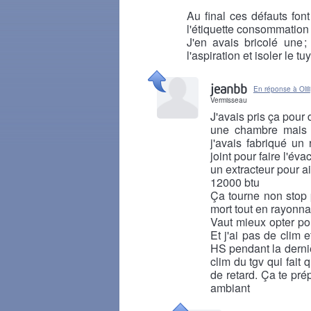
Au final ces défauts fon
l'étiquette consommation
J'en avais bricolé une 
l'aspiration et isoler le t
Il y a 1 mois
jeanbb
En réponse à Olili
Vermisseau
J'avais pris ça pour
une chambre mais g
j'avais fabriqué un
joint pour faire l'é
un extracteur pour a
12000 btu
Ça tourne non stop
mort tout en rayonna
Vaut mieux opter pou
Et j'ai pas de clim 
HS pendant la derniè
clim du tgv qui fait
de retard. Ça te pré
ambiant
Il y a 1 mois