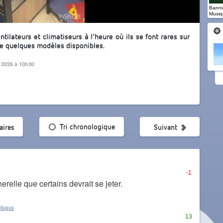
Banniè
Musiq
tilateurs et climatiseurs à l'heure où ils se font rares sur
e quelques modèles disponibles.
et 2026 à 10h30
ularité
Tri chronologique
ires
Suivant
-1
relle que certains devrait se jeter.
ilupus
13