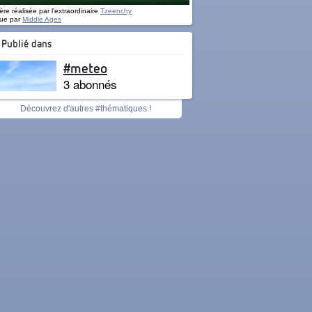
re réalisée par l'extraordinaire
Tzeenchy
ue par
Middle Ages
Publié dans
#meteo
3 abonnés
Découvrez d'autres #thématiques !