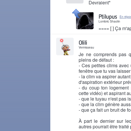
Devraient*
Il y a 1 mois
Ptilupus
En répo
Lombric Shaolin
==== [ ] Ça m'a
Il y a 1 mois
Olili
Vermisseau
Je ne comprends pas qu'
pleins de défaut :
- Ces petites clims avec 
fenêtre que tu vas laisser
- la clim va aspirer autant
d'aspiration extérieur pré
- du coup ton logement
cette vidéo) et aspirant 
- que le tuyau n'est pas i
- que la clim génère auss
- que ça fait un bruit de f
À part le dernier sur l
autres pourrait être traité