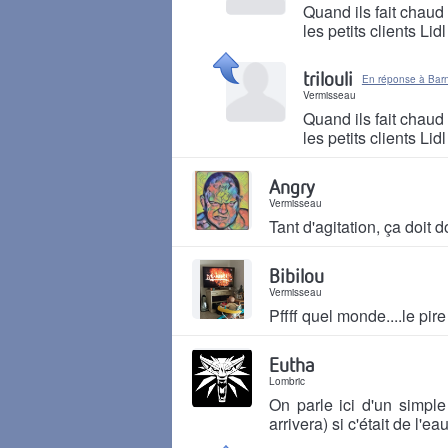
Quand ils fait chaud
les petits clients Lidl
Il y a 1 mois
trilouli
En réponse à Ba
Vermisseau
Quand ils fait chaud
les petits clients Lidl
Il y a 1 mois
Angry
Vermisseau
Tant d'agitation, ça doit
Il y a 1 mois
Bibilou
Vermisseau
Pffff quel monde....le pire
Il y a 1 mois
Eutha
Lombric
On parle ici d'un simple
arrivera) si c'était de l'eau