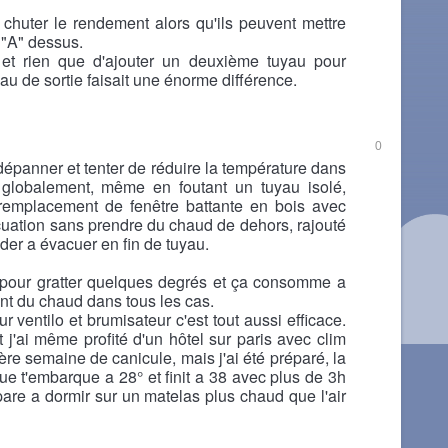
t chuter le rendement alors qu'ils peuvent mettre
 "A" dessus.
; et rien que d'ajouter un deuxième tuyau pour
uyau de sortie faisait une énorme différence.
0
 dépanner et tenter de réduire la température dans
lobalement, même en foutant un tuyau isolé,
 remplacement de fenêtre battante en bois avec
vacuation sans prendre du chaud de dehors, rajouté
ider a évacuer en fin de tuyau.
 pour gratter quelques degrés et ça consomme a
nt du chaud dans tous les cas.
r ventilo et brumisateur c'est tout aussi efficace.
et j'ai même profité d'un hôtel sur paris avec clim
re semaine de canicule, mais j'ai été préparé, la
 que t'embarque a 28° et finit a 38 avec plus de 3h
pare a dormir sur un matelas plus chaud que l'air