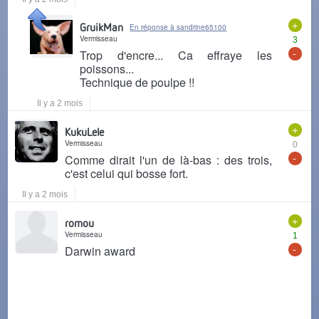
+
GruikMan
En réponse à sandrine65100
Vermisseau
3
-
Trop d'encre... Ca effraye les
poissons...
Technique de poulpe !!
Il y a 2 mois
+
KukuLele
Vermisseau
0
-
Comme dirait l'un de là-bas : des trois,
c'est celui qui bosse fort.
Il y a 2 mois
+
romou
Vermisseau
1
-
Darwin award