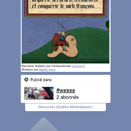
Bannière réalisée par l'extraordinaire
Tzeenchy
Musique par
Middle Ages
Publié dans
#weeee
2 abonnés
Découvrez d'autres #thématiques !