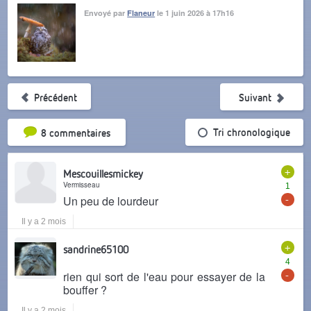
Envoyé par
Flaneur
le 1 juin 2026 à 17h16
Précédent
Suivant
Tri par popularité
Tri chronologique
8 commentaires
+
Mescouillesmickey
Vermisseau
1
-
Un peu de lourdeur
Il y a 2 mois
+
sandrine65100
4
-
rien qui sort de l'eau pour essayer de la
bouffer ?
Il y a 2 mois