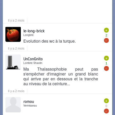
Il y a 2 mois
+
le-long-brick
Longbric
2
-
Evolution des wc à la turque.
Il y a 2 mois
+
UnConGnito
Lombric Shaolin
1
-
Ma Thalassophobie peut pas
s'empêcher d'imaginer un grand blanc
qui arrive par en dessous et la tranche
au niveau de la ceinture...
Il y a 2 mois
+
romou
Vermisseau
0
-