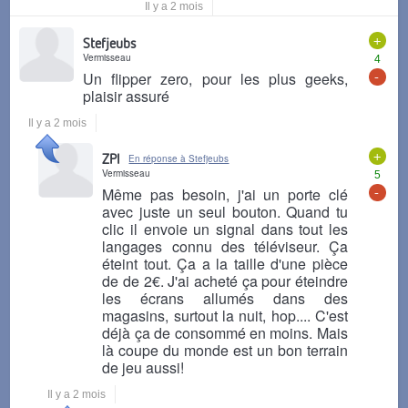
Il y a 2 mois
+
Stefjeubs
Vermisseau
4
-
Un flipper zero, pour les plus geeks,
plaisir assuré
Il y a 2 mois
+
ZPI
En réponse à Stefjeubs
Vermisseau
5
-
Même pas besoin, j'ai un porte clé
avec juste un seul bouton. Quand tu
clic il envoie un signal dans tout les
langages connu des téléviseur. Ça
éteint tout. Ça a la taille d'une pièce
de de 2€. J'ai acheté ça pour éteindre
les écrans allumés dans des
magasins, surtout la nuit, hop.... C'est
déjà ça de consommé en moins. Mais
là coupe du monde est un bon terrain
de jeu aussi!
Il y a 2 mois