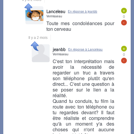
+
Lanceleau
En réponse à jeanbb
Vermisseau
0
-
Toute mes condoléances pour
ton cerveau
Il y a 2 mois
+
jeanbb
En réponse à Lanceleau
Vermisseau
0
-
C'est ton interprétation mais
avoir la nécessité de
regarder un truc a travers
son téléphone plutôt qu'en
direct... C'est une question à
se poser sur le lien a la
réalité.
Quand tu conduis, tu film la
route avec ton téléphone ou
tu regardes devant? Il faut
être réaliste et comprendre
qu'à un moment y'a des
choses qui n'ont aucune