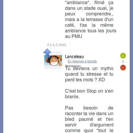
"ambiance", filmé ça
dans un stade ouai, je
peux comprendre.,
mais a la terrasse d'un
café, t'as la même
ambiance tous les jours
au PMU
Il y a 2 mois
+
Lanceleau
En réponse à jeanbb
0
Vermisseau
-
Tu deviens un mytho
quand tu stresse et tu
perd tes mots ? XD
C'est bon Stop on s'en
branle.
Pas besoin de
raconter ta vie dans un
bled paumé et t'en
servir d'argument
comme quoi "tout le