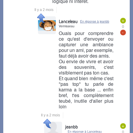
logique ni intérêt.
Il y a 2 mois
+
Lanceleau
En réponse à jeanbb
Vermisseau
0
-
Ouais pour comprendre
ce qu'est d'envoyer ou
capturer une ambiance
pour un ami, par exemple,
faut déjà avoir des amis.
Ou envie de vivre et avoir
des souvenirs, c'est
visiblement pas ton cas.
Et quand bien même c'est
"pas top" tu parle de
karma a la base ... enfin
bref, t'es complètement
teubé, inutile d'aller plus
loin
Il y a 2 mois
+
jeanbb
En réponse à Lanceleau
0