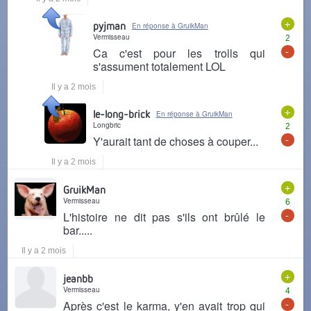
+
pyjman
En réponse à GruikMan
Vermisseau
2
-
Ca c'est pour les trolls qui
s'assument totalement LOL
Il y a 2 mois
+
le-long-brick
En réponse à GruikMan
Longbric
2
-
Y'aurait tant de choses à couper...
Il y a 2 mois
+
GruikMan
Vermisseau
6
-
L'histoire ne dit pas s'ils ont brûlé le
bar.....
Il y a 2 mois
+
jeanbb
Vermisseau
4
-
Après c'est le karma, y'en avait trop qui