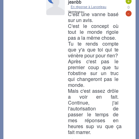
+
jeanbb
En réponse à Lanceleau
0
Vermisseau
-
C'est une vanne basé
sur un avis.
C'est le concept où
tout le monde rigole
pas a la même chose.
Tu te rends compte
que y'a que toi qui te
vénère pour pour rien?
Après c'est pas le
premier coup que tu
t'obstine sur un truc
qui changeront pas le
monde.
Mais c'est assez drôle
a voir en fait.
Continue, j'ai
l'autorisation de
passer le temps de
mes réponses en
heures sup vu que ça
fait marrer.