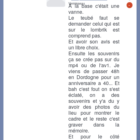
Vermisseau
-
A la base c'était une
vanne.
Le teubé faut se
demander celui qui est
sur le lombrik est
comprend pas.
Et avoir son avis est
un libre choix.
Ensuite les souvenirs
ça se crée pas sur du
mp4 ou de l'av1. Je
viens de passer 48h
en Dordogne pour un
anniversaire a 40... Et
bah c'est fout on s'est
éclaté, on a des
souvenirs et y'a du y
avoir des photos du
lieu pour montrer le
cadre et le reste c'est
graver dans la
mémoire.
Et pour le côté