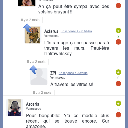
0
-
Ah ça peut être sympa avec des
voisins bruyant !!
Il y a 2 mois
+
Actarus
En réponse à GruikMan
Vermisseau
2
-
L'infrarouge ça ne passe pas à
travers les murs. Peut-être
l'infrawhiskey.
Il y a 2 mois
+
ZPI
En réponse à Actarus
Vermisseau
0
-
A travers les vitres si!
Il y a 2 mois
+
Ascaris
Vermisseau
2
-
Pour bonpublic: Y'a ce modèle plus
récent qui se trouve encore. Sur
amazone.