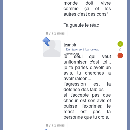
monde doit vivre
comme ça et les
autres c'est des cons"
Ta gueule le réac
Il y a 2 mois
+
jeanbb
En réponse à Lanceleau
0
Vermisseau
-
le seul qui veut
uniformiser c'est toi...
je te parles d'avoir un
avis, tu cherches a
avoir raison...
l'agression est la
défense des faibles
si t'accepte pas que
chacun est son avis et
puisse l'exprimer, le
react est pas la
personne que tu crois.
Il y a 2 mois