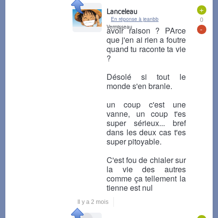
+
Lanceleau
En réponse à jeanbb
0
Vermisseau
-
avoir raison ? PArce
que j'en ai rien a foutre
quand tu raconte ta vie
?
Désolé si tout le
monde s'en branle.
un coup c'est une
vanne, un coup t'es
super sérieux... bref
dans les deux cas t'es
super pitoyable.
C'est fou de chialer sur
la vie des autres
comme ça tellement la
tienne est nul
Il y a 2 mois