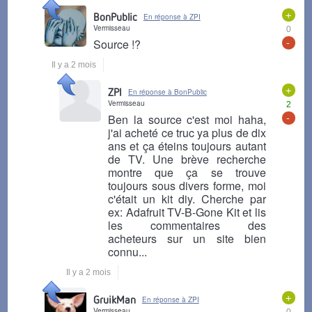
+
BonPublic
En réponse à ZPI
Vermisseau
0
-
Source !?
Il y a 2 mois
+
ZPI
En réponse à BonPublic
Vermisseau
2
-
Ben la source c'est moi haha,
j'ai acheté ce truc ya plus de dix
ans et ça éteins toujours autant
de TV. Une brève recherche
montre que ça se trouve
toujours sous divers forme, moi
c'était un kit diy. Cherche par
ex: Adafruit TV-B-Gone Kit et lis
les commentaires des
acheteurs sur un site bien
connu...
Il y a 2 mois
+
GruikMan
En réponse à ZPI
Vermisseau