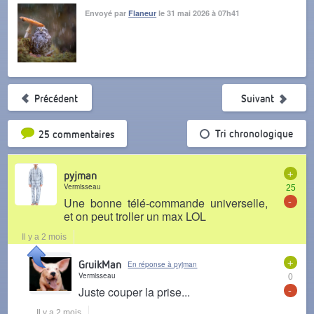
Envoyé par
Flaneur
le 31 mai 2026 à 07h41
Précédent
Suivant
Tri par popularité
Tri chronologique
25 commentaires
+
pyjman
Vermisseau
25
-
Une bonne télé-commande universelle,
et on peut troller un max LOL
Il y a 2 mois
+
GruikMan
En réponse à pyjman
Vermisseau
0
-
Juste couper la prise...
Il y a 2 mois