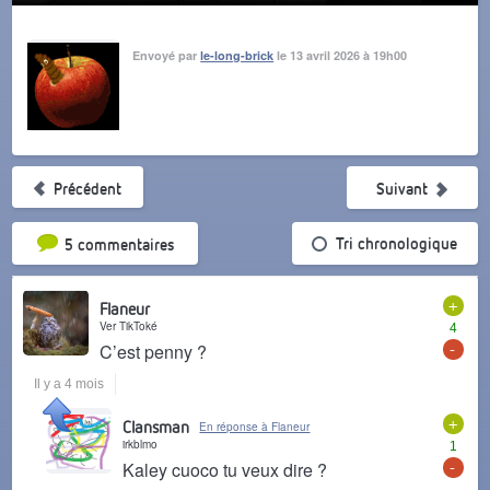
Envoyé par
le-long-brick
le 13 avril 2026 à 19h00
Précédent
Suivant
Tri par popularité
Tri chronologique
5 commentaires
+
Flaneur
Ver TikToké
4
-
C’est penny ?
Il y a 4 mois
+
Clansman
En réponse à Flaneur
irkblmo
1
-
Kaley cuoco tu veux dire ?