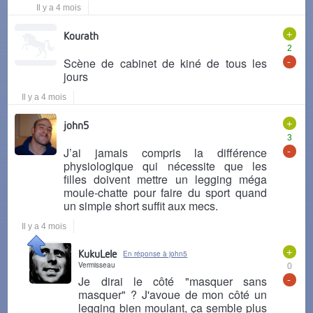
Il y a 4 mois
+
Kourath
2
-
Scène de cabinet de kiné de tous les
jours
Il y a 4 mois
+
john5
3
-
J’ai jamais compris la différence
physiologique qui nécessite que les
filles doivent mettre un legging méga
moule-chatte pour faire du sport quand
un simple short suffit aux mecs.
Il y a 4 mois
+
KukuLele
En réponse à john5
Vermisseau
0
-
Je dirai le côté "masquer sans
masquer" ? J'avoue de mon côté un
legging bien moulant, ça semble plus