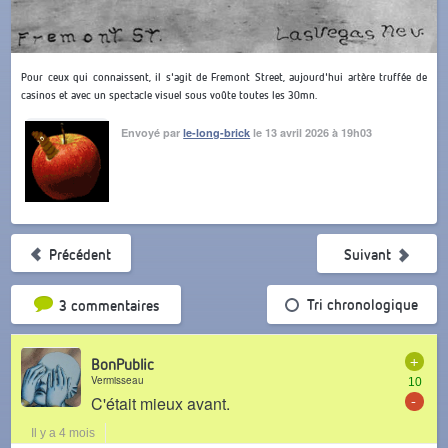
Pour ceux qui connaissent, il s'agit de Fremont Street, aujourd'hui artère truffée de
casinos et avec un spectacle visuel sous voûte toutes les 30mn.
Envoyé par
le-long-brick
le 13 avril 2026 à 19h03
Précédent
Suivant
Tri par popularité
Tri chronologique
3 commentaires
+
BonPublic
Vermisseau
10
-
C'était mieux avant.
Il y a 4 mois