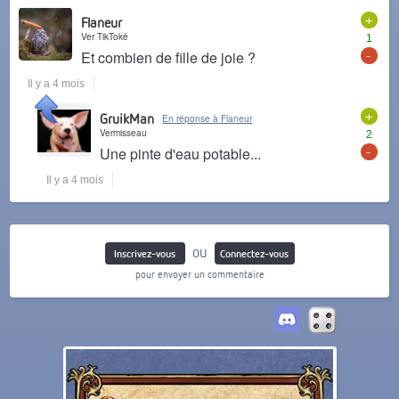
+
Flaneur
Ver TikToké
1
-
Et combien de fille de joie ?
Il y a 4 mois
+
GruikMan
En réponse à Flaneur
Vermisseau
2
-
Une pinte d'eau potable...
Il y a 4 mois
ou
Inscrivez-vous
Connectez-vous
pour envoyer un commentaire