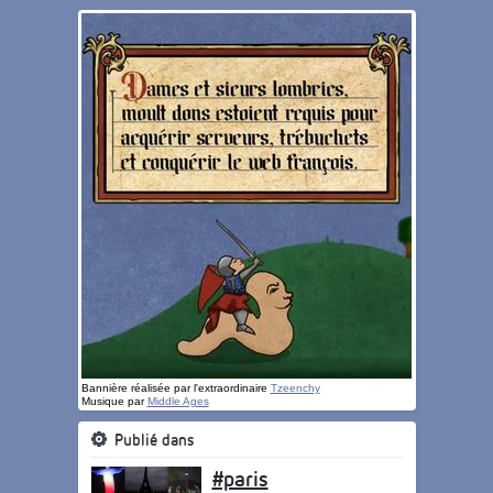
Bannière réalisée par l'extraordinaire
Tzeenchy
Musique par
Middle Ages
Publié dans
#paris