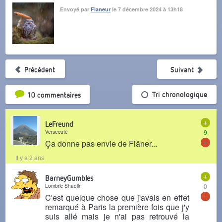
Envoyé par
Flaneur
le 7 décembre 2024 à 13h18
Précédent
Suivant
Tri par popularité
Tri chronologique
10 commentaires
+
LeFreund
Versecuté
9
-
Ça donne pas envie de Flâner...
Il y a 2 ans
+
BarneyGumbles
Lombric Shaolin
0
-
C'est quelque chose que j'avais en effet
remarqué à Paris la première fois que j'y
suis allé mais je n'ai pas retrouvé la