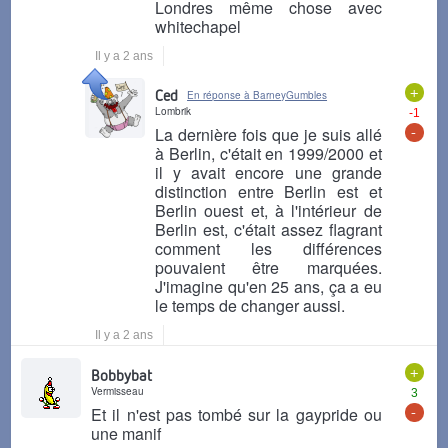
Londres même chose avec
whitechapel
Il y a 2 ans
+
Ced
En réponse à BarneyGumbles
Lombrik
-1
-
La dernière fois que je suis allé
à Berlin, c'était en 1999/2000 et
il y avait encore une grande
distinction entre Berlin est et
Berlin ouest et, à l'intérieur de
Berlin est, c'était assez flagrant
comment les différences
pouvaient être marquées.
J'imagine qu'en 25 ans, ça a eu
le temps de changer aussi.
Il y a 2 ans
+
Bobbybat
Vermisseau
3
-
Et il n'est pas tombé sur la gaypride ou
une manif