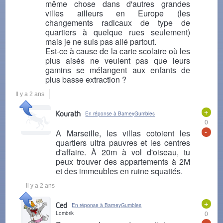
même chose dans d'autres grandes
villes ailleurs en Europe (les
changements radicaux de type de
quartiers à quelque rues seulement)
mais je ne suis pas allé partout.
Est-ce à cause de la carte scolaire où les
plus aisés ne veulent pas que leurs
gamins se mélangent aux enfants de
plus basse extraction ?
Il y a 2 ans
+
Kourath
En réponse à BarneyGumbles
0
-
A Marseille, les villas cotoient les
quartiers ultra pauvres et les centres
d'affaire. À 20m à vol d'oiseau, tu
peux trouver des appartements à 2M
et des immeubles en ruine squattés.
Il y a 2 ans
+
Ced
En réponse à BarneyGumbles
Lombrik
0