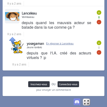
Il y a 2 ans
+
Lanceleau
Vermisseau
8
-
depuis quand les mauvais acteur se
balade dans la rue comme ça ?
Il y a 2 ans
+
yosegaman
En réponse à Lanceleau
Jeune lombric
0
-
depuis que l'I.A. créé des acteurs
virtuels ? :p
Il y a 2 ans
ou
Inscrivez-vous
Connectez-vous
pour envoyer un commentaire