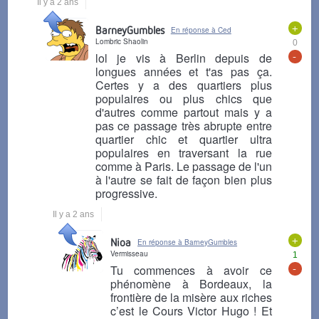
Il y a 2 ans
+
BarneyGumbles
En réponse à Ced
Lombric Shaolin
0
-
lol je vis à Berlin depuis de
longues années et t'as pas ça.
Certes y a des quartiers plus
populaires ou plus chics que
d'autres comme partout mais y a
pas ce passage très abrupte entre
quartier chic et quartier ultra
populaires en traversant la rue
comme à Paris. Le passage de l'un
à l'autre se fait de façon bien plus
progressive.
Il y a 2 ans
+
Nioa
En réponse à BarneyGumbles
Vermisseau
1
-
Tu commences à avoir ce
phénomène à Bordeaux, la
frontière de la misère aux riches
c’est le Cours Victor Hugo ! Et