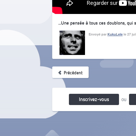
...Une pensée à tous ces doublons, qui
Envoyé par
KukuLele
le 27 ju
Précédent
Inscrivez-vous
ou