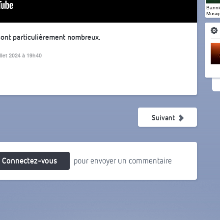
Banniè
Musiq
 sont particulièrement nombreux.
illet 2024 à 19h40
Suivant
Connectez-vous
pour envoyer un commentaire