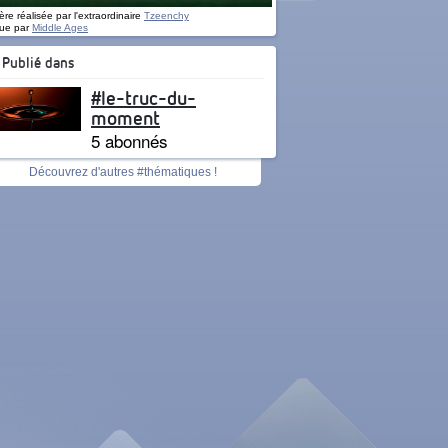
re réalisée par l'extraordinaire
Tzeenchy
ue par
Middle Ages
Publié dans
#le-truc-du-
moment
5 abonnés
Découvrez d'autres #thématiques !