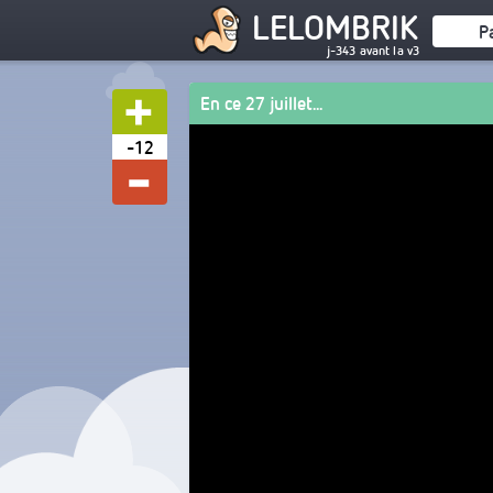
LELOMBRIK
P
j-343 avant la v3
En ce 27 juillet...
-12