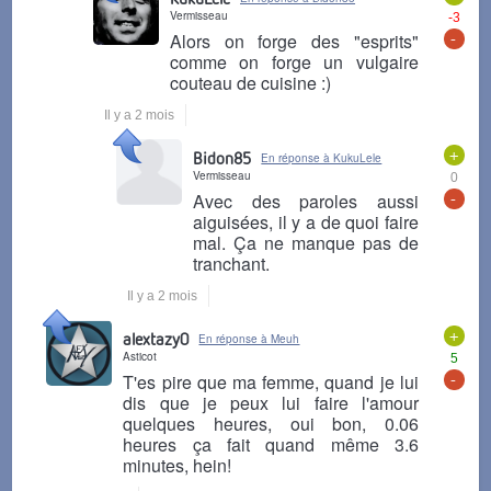
Vermisseau
-3
-
Alors on forge des "esprits"
comme on forge un vulgaire
couteau de cuisine :)
Il y a 2 mois
+
Bidon85
En réponse à KukuLele
Vermisseau
0
-
Avec des paroles aussi
aiguisées, il y a de quoi faire
mal. Ça ne manque pas de
tranchant.
Il y a 2 mois
+
alextazy0
En réponse à Meuh
Asticot
5
-
T'es pire que ma femme, quand je lui
dis que je peux lui faire l'amour
quelques heures, oui bon, 0.06
heures ça fait quand même 3.6
minutes, hein!