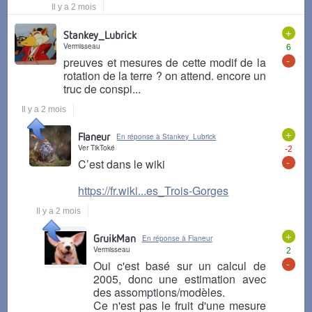
Il y a 2 mois
+
Stankey_Lubrick
Vermisseau
6
-
preuves et mesures de cette modif de la
rotation de la terre ? on attend. encore un
truc de conspi...
Il y a 2 mois
+
Flaneur
En réponse à Stankey_Lubrick
Ver TikToké
-2
-
C’est dans le wiki
https://fr.wiki...es_Trois-Gorges
Il y a 2 mois
+
GruikMan
En réponse à Flaneur
Vermisseau
2
-
Oui c'est basé sur un calcul de
2005, donc une estimation avec
des assomptions/modèles.
Ce n'est pas le fruit d'une mesure