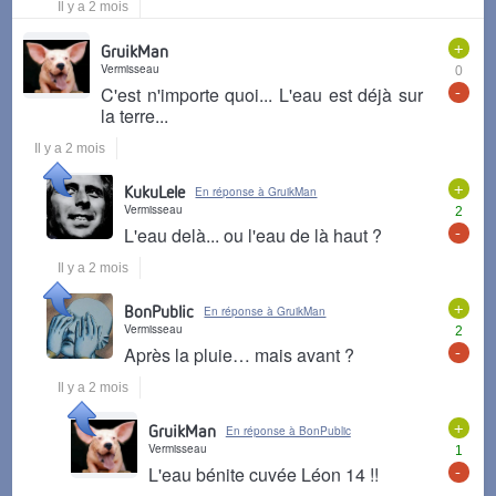
Il y a 2 mois
+
GruikMan
Vermisseau
0
-
C'est n'importe quoi... L'eau est déjà sur
la terre...
Il y a 2 mois
+
KukuLele
En réponse à GruikMan
Vermisseau
2
-
L'eau delà... ou l'eau de là haut ?
Il y a 2 mois
+
BonPublic
En réponse à GruikMan
Vermisseau
2
-
Après la pluie… mais avant ?
Il y a 2 mois
+
GruikMan
En réponse à BonPublic
Vermisseau
1
-
L'eau bénite cuvée Léon 14 !!