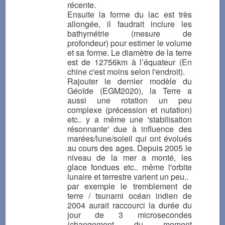
récente.
Ensuite la forme du lac est très
allongée, il faudrait inclure les
bathymétrie (mesure de
profondeur) pour estimer le volume
et sa forme. Le diamètre de la terre
est de 12756km à l’équateur (En
chine c'est moins selon l'endroit).
Rajouter le dernier modèle du
Géoïde (EGM2020), la Terre a
aussi une rotation un peu
complexe (précession et nutation)
etc.. y a même une 'stabilisation
résonnante' due à influence des
marées/lune/soleil qui ont évolués
au cours des ages. Depuis 2005 le
niveau de la mer a monté, les
glace fondues etc.. même l'orbite
lunaire et terrestre varient un peu..
par exemple le tremblement de
terre / tsunami océan indien de
2004 aurait raccourci la durée du
jour de 3 microsecondes
(changement du moment