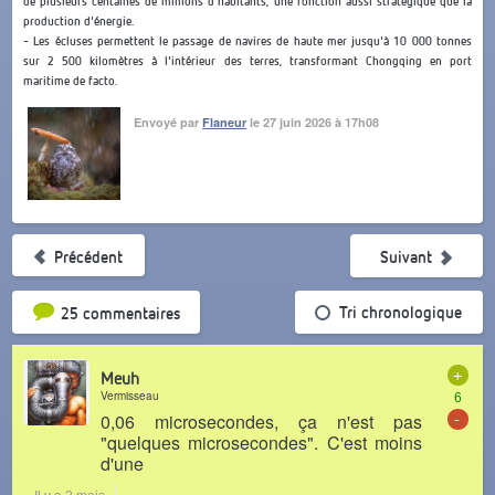
de plusieurs centaines de millions d'habitants, une fonction aussi stratégique que la
production d'énergie.
- Les écluses permettent le passage de navires de haute mer jusqu'à 10 000 tonnes
sur 2 500 kilomètres à l'intérieur des terres, transformant Chongqing en port
maritime de facto.
Envoyé par
Flaneur
le 27 juin 2026 à 17h08
Précédent
Suivant
Tri par popularité
Tri chronologique
25 commentaires
+
Meuh
Vermisseau
6
-
0,06 microsecondes, ça n'est pas
"quelques microsecondes". C'est moins
d'une