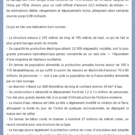
Chine, par l'État chinois, pour un coût officiel d'environ 22,5 milliards de dollars —
les estimations réelles, relogements et dépassements inclus, atteignent selon certaines
sources jusqu'à 88 milliards.
Ce qui en fait une réalisation hors normes :
- La structure mesure 2 335 mètres de long et 185 mètres de haut, ce qui en fait le
plus grand barrage-poids du monde.
- Sa capacité de production électrique atteint 22 500 mégawatts installés, soit la plus
grande puissance hydroélectrique jamais concentrée en un seul site — l'équivalent
d'une vingtaine de réacteurs nucléaires.
- En termes de population alimentée, la production annuelle tourne autour de 100 à
110 térawattheures, ce qui suffit à couvrir les besoins en électricité d'environ 70 à 80
millions de personnes — soit à peu près la population de la France entière alimentée
par un seul ouvrage.
- Le réservoir s'étend sur 660 kilomètres de long et contient environ 39 km³ d'eau.
- Sa construction a nécessité le déplacement forcé de 1,2 à 1,4 million de personnes,
l'un des plus grands exodes liés à un projet d'infrastructure de l'histoire moderne.
- La masse d'eau retenue est telle qu'elle a légèrement modifié la rotation de la Terre,
allongeant la durée du jour de l'ordre de quelques microsecondes, en déplaçant la
masse vers les pôles.
- En termes de béton coulé, le chantier a mobilisé 27 millions de mètres cubes, un
record mondial pour une structure de ce type.
- Le barrage assure également la protection contre les crues d'une plaine aval peuplée