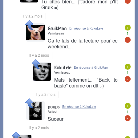
-
Tu cites bien... j't'adore mon p'tit
Gruik =)
Il y a 2 mois
+
GruikMan
En réponse à KukuLele
Vermisseau
1
-
Ca te fais de la lecture pour ce
weekend....
Il y a 2 mois
+
KukuLele
En réponse à GruikMan
Vermisseau
1
-
Mais tellement... "Back to
basic" comme on dit ;-)
Il y a 2 mois
+
poups
En réponse à KukuLele
Asticot
1
-
Suceur
Il y a 2 mois