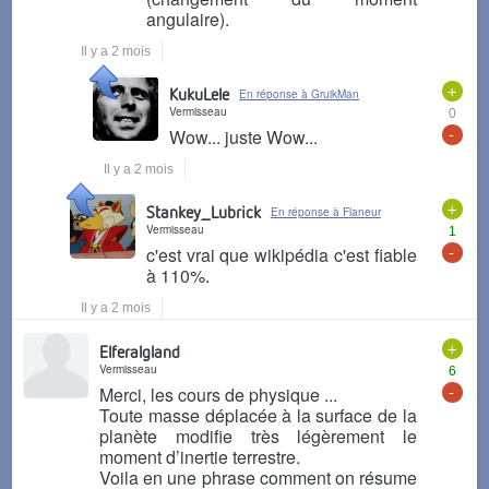
angulaire).
Il y a 2 mois
+
KukuLele
En réponse à GruikMan
Vermisseau
0
-
Wow... juste Wow...
Il y a 2 mois
+
Stankey_Lubrick
En réponse à Flaneur
Vermisseau
1
-
c'est vrai que wikipédia c'est fiable
à 110%.
Il y a 2 mois
+
Elferalgland
Vermisseau
6
-
Merci, les cours de physique ...
Toute masse déplacée à la surface de la
planète modifie très légèrement le
moment d’inertie terrestre.
Voila en une phrase comment on résume