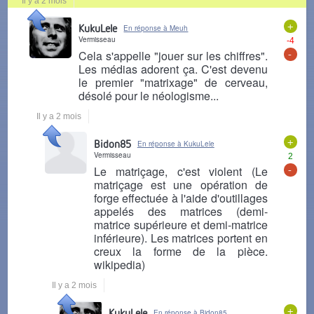
Il y a 2 mois
+
KukuLele
En réponse à Meuh
Vermisseau
-4
-
Cela s'appelle "jouer sur les chiffres".
Les médias adorent ça. C'est devenu
le premier "matrixage" de cerveau,
désolé pour le néologisme...
Il y a 2 mois
+
Bidon85
En réponse à KukuLele
Vermisseau
2
-
Le matriçage, c'est violent (Le
matriçage est une opération de
forge effectuée à l'aide d'outillages
appelés des matrices (demi-
matrice supérieure et demi-matrice
inférieure). Les matrices portent en
creux la forme de la pièce.
wikipedia)
Il y a 2 mois
+
KukuLele
En réponse à Bidon85