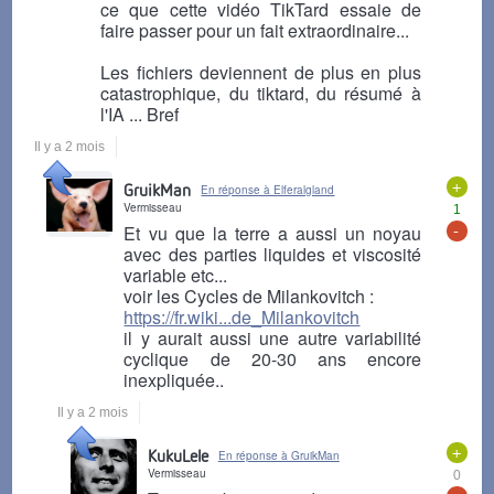
ce que cette vidéo TikTard essaie de
faire passer pour un fait extraordinaire...
Les fichiers deviennent de plus en plus
catastrophique, du tiktard, du résumé à
l'IA ... Bref
Il y a 2 mois
+
GruikMan
En réponse à Elferalgland
Vermisseau
1
-
Et vu que la terre a aussi un noyau
avec des parties liquides et viscosité
variable etc...
voir les Cycles de Milankovitch :
https://fr.wiki...de_Milankovitch
il y aurait aussi une autre variabilité
cyclique de 20-30 ans encore
inexpliquée..
Il y a 2 mois
+
KukuLele
En réponse à GruikMan
Vermisseau
0