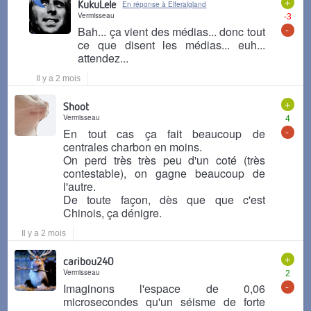
+
KukuLele
En réponse à Elferalgland
Vermisseau
-3
-
Bah... ça vient des médias... donc tout
ce que disent les médias... euh...
attendez...
Il y a 2 mois
+
Shoot
Vermisseau
4
-
En tout cas ça fait beaucoup de
centrales charbon en moins.
On perd très très peu d'un coté (très
contestable), on gagne beaucoup de
l'autre.
De toute façon, dès que que c'est
Chinois, ça dénigre.
Il y a 2 mois
+
caribou240
Vermisseau
2
-
Imaginons l'espace de 0,06
microsecondes qu'un séisme de forte