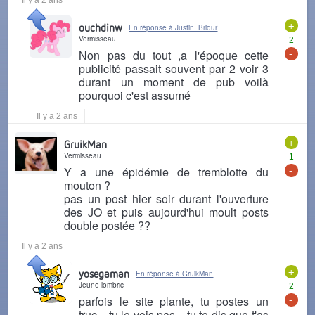
Il y a 2 ans
+
ouchdinw
En réponse à Justin_Bridur
Vermisseau
2
-
Non pas du tout ,a l'époque cette
publicité passait souvent par 2 voir 3
durant un moment de pub voilà
pourquoi c'est assumé
Il y a 2 ans
+
GruikMan
Vermisseau
1
-
Y a une épidémie de tremblotte du
mouton ?
pas un post hier soir durant l'ouverture
des JO et puis aujourd'hui moult posts
double postée ??
Il y a 2 ans
+
yosegaman
En réponse à GruikMan
Jeune lombric
2
-
parfois le site plante, tu postes un
truc... tu le vois pas... tu te dis que t'as