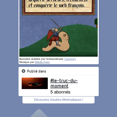
Bannière réalisée par l'extraordinaire
Tzeenchy
Musique par
Middle Ages
Publié dans
#le-truc-du-
moment
5 abonnés
Découvrez d'autres #thématiques !