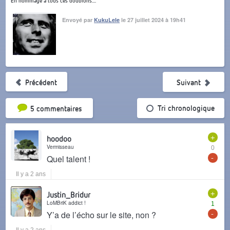
En hommage à tous ces doublons....
Envoyé par
KukuLele
le 27 juillet 2024 à 19h41
Précédent
Suivant
Tri par popularité
Tri chronologique
5 commentaires
+
hoodoo
Vermisseau
0
-
Quel talent !
Il y a 2 ans
+
Justin_Bridur
LoMBriK addict !
1
-
Y’a de l’écho sur le site, non ?