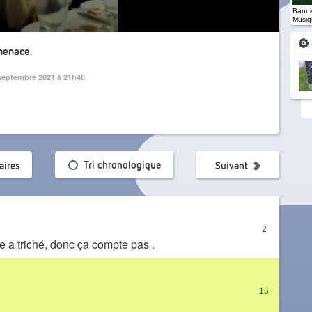
Banniè
Musiq
menace.
septembre 2021 à 21h48
ularité
Tri chronologique
ires
Suivant
2
lle a triché, donc ça compte pas .
15