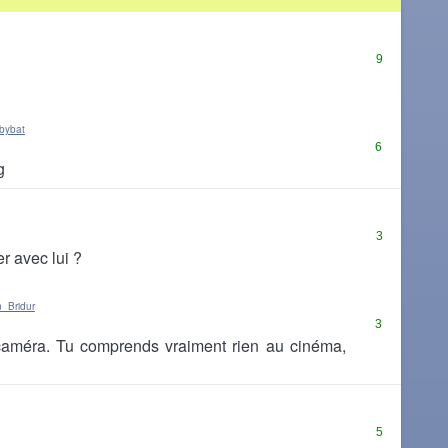
9
bybat
6
g
3
er avec lui ?
n_Bridur
3
méra. Tu comprends vraiment rien au cinéma,
5