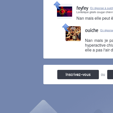
Il y a 5 ans
feyfey
En réponse à ouic
Lombrique girafe cougar chienn
Nan mais elle peut ê
Il y a 5 ans
ouiche
En réponse
Nan mais je pa
hyperactive chia
elle a pas l'air
Il y a 5 ans
Inscrivez-vous
ou