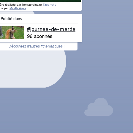
re réalisée par l'extraordinaire
Tzeenchy
ue par
Middle Ages
Publié dans
#journee-de-merde
96 abonnés
Découvrez d'autres #thématiques !