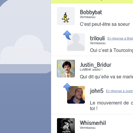
Il y a 5 ans
Bobbybat
Vermisseau
C'est peut-être sa soeur
Il y a 5 ans
trilouli
En réponse à Bob
Vermisseau
Oui c’est à Tourcoin
Il y a 5 ans
Justin_Bridur
LoMBriK addict !
Qui dit qu’elle va se mari
Il y a 5 ans
john5
En réponse à Justi
Le mouvement de ca
toi !
Il y a 5 ans
Whismerhil
Vermisseau