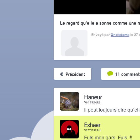
Le regard qu'elle a sonne comme une 
Envoyé par
Oncledams
le 27 
Tri par pop
Précédent
11 commenta
Flaneur
Ver TikToké
Il peut toujours dire qu’e
Il y a 5 ans
Exhaar
Vermisseau
Fuis mon gars, Fuis !!!