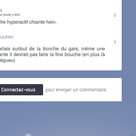
he
e poule y dort
2
tre hyperactif chiante hein.
 à feyfey
1
rlais surtout de la tronche du gars, même une
nte il devrait pas faire la fine bouche (en plus là
 dégueu)
Connectez-vous
pour envoyer un commentaire