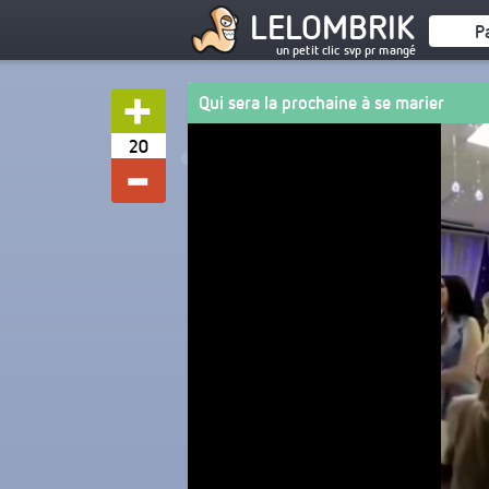
LELOMBRIK
P
un petit clic svp pr mangé
Qui sera la prochaine à se marier
20