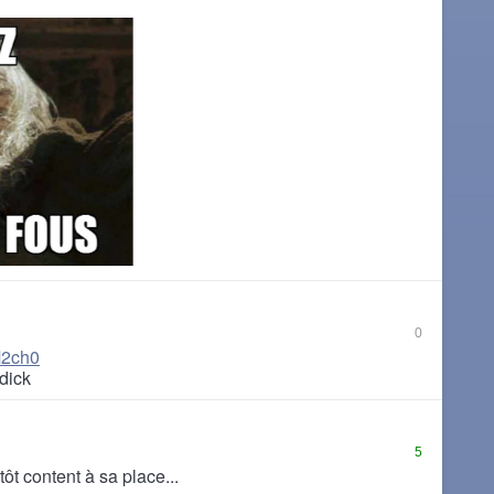
0
M2ch0
 dick
5
tôt content à sa place...