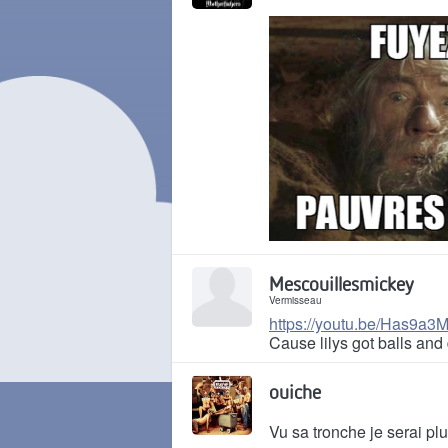
Il y a 5 ans
Mescouillesmickey
Vermisseau
https://youtu.be/Has9a3
Cause lilys got balls and
Il y a 5 ans
ouiche
Vu sa tronche je serai plu