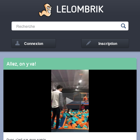
LELOMBRIK
Connexion
Inscription
Allez, on y va!
Oups, c'est pas mon gamin