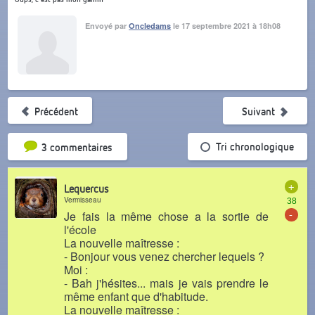
Envoyé par
Oncledams
le 17 septembre 2021 à 18h08
Précédent
Suivant
Tri par popularité
Tri chronologique
3 commentaires
+
Lequercus
Vermisseau
38
-
Je fais la même chose a la sortie de
l'école
La nouvelle maîtresse :
- Bonjour vous venez chercher lequels ?
Moi :
- Bah j'hésites... mais je vais prendre le
même enfant que d'habitude.
La nouvelle maîtresse :