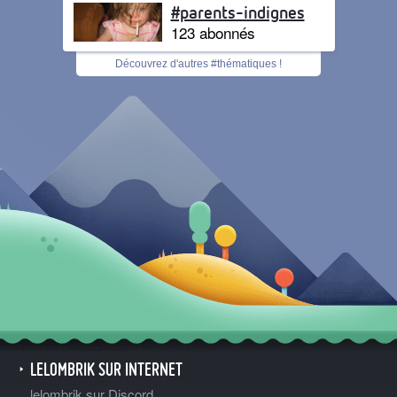
#parents-indignes
123 abonnés
Découvrez d'autres #thématiques !
LELOMBRIK SUR INTERNET
lelombrik sur Discord