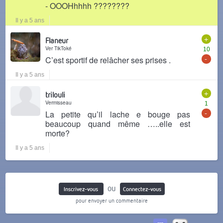
- OOOHhhhh ????????
Il y a 5 ans
+
Flaneur
Ver TikToké
10
-
C’est sportif de relâcher ses prises .
Il y a 5 ans
+
trilouli
Vermisseau
1
-
La petite qu’il lache e bouge pas
beaucoup quand même …..elle est
morte?
Il y a 5 ans
ou
Inscrivez-vous
Connectez-vous
pour envoyer un commentaire