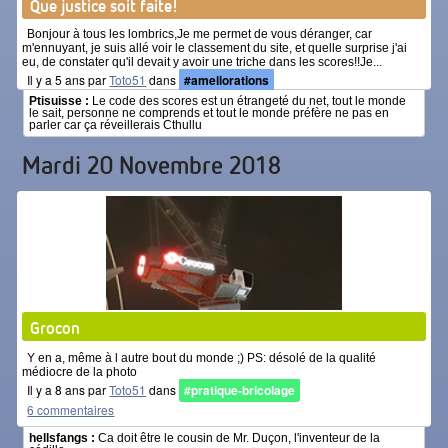
Que justice soit faite!
Bonjour à tous les lombrics,Je me permet de vous déranger, car
m'ennuyant, je suis allé voir le classement du site, et quelle surprise j'ai
eu, de constater qu'il devait y avoir une triche dans les scores!!Je...
Il y a 5 ans par
Toto51
dans
#ameliorations
12 commentaires
Ptisuisse :
Le code des scores est un étrangeté du net, tout le monde
le sait, personne ne comprends et tout le monde préfère ne pas en
parler car ça réveillerais Cthullu
Mardi 20 Novembre 2018
Grocon
Y en a, même à l autre bout du monde ;) PS: désolé de la qualité
médiocre de la photo
Il y a 8 ans par
Toto51
dans
#pratique-bricolage
6 commentaires
hellsfangs :
Ca doit être le cousin de Mr. Duçon, l'inventeur de la