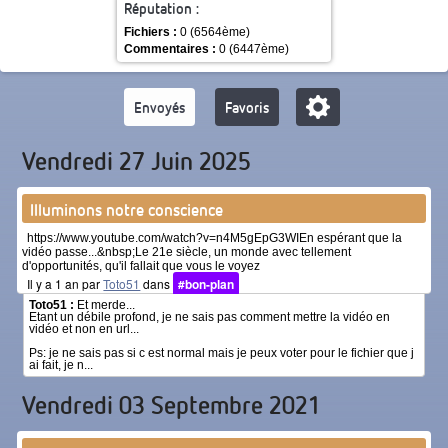
Réputation :
Fichiers :
0 (6564ème)
Commentaires :
0 (6447ème)
Envoyés
Favoris
Vendredi 27 Juin 2025
Illuminons notre conscience
https://www.youtube.com/watch?v=n4M5gEpG3WIEn espérant que la
vidéo passe...&nbsp;Le 21e siècle, un monde avec tellement
d'opportunités, qu'il fallait que vous le voyez
Il y a 1 an par
Toto51
dans
#bon-plan
7 commentaires
Toto51 :
Et merde...
Etant un débile profond, je ne sais pas comment mettre la vidéo en
vidéo et non en url...
Ps: je ne sais pas si c est normal mais je peux voter pour le fichier que j
ai fait, je n...
Vendredi 03 Septembre 2021