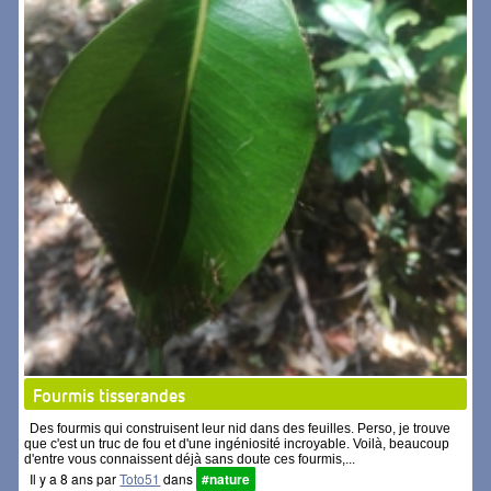
Fourmis tisserandes
Des fourmis qui construisent leur nid dans des feuilles. Perso, je trouve
que c'est un truc de fou et d'une ingéniosité incroyable. Voilà, beaucoup
d'entre vous connaissent déjà sans doute ces fourmis,...
Il y a 8 ans par
Toto51
dans
#nature