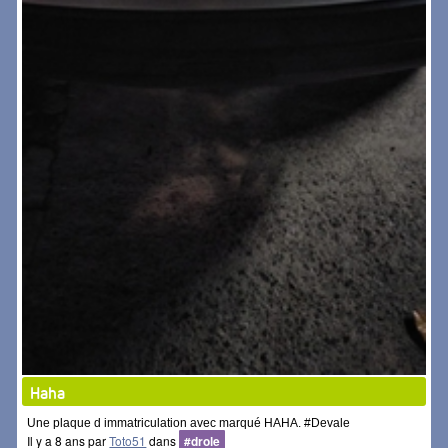
Haha
Une plaque d immatriculation avec marqué HAHA. #Devale
Il y a 8 ans par
Toto51
dans
#drole