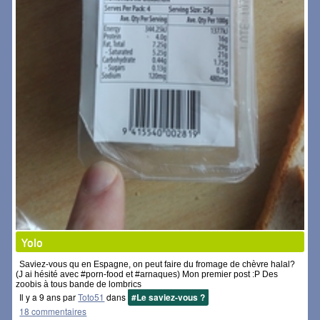
Yolo
Saviez-vous qu en Espagne, on peut faire du fromage de chèvre halal?
(J ai hésité avec #porn-food et #arnaques) Mon premier post :P Des
zoobis à tous bande de lombrics
Il y a 9 ans par
Toto51
dans
#Le saviez-vous ?
18 commentaires