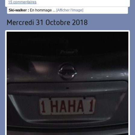
15 commentaires
Ski-walker :
En hommage ...
[Afficher l'image]
Mercredi 31 Octobre 2018