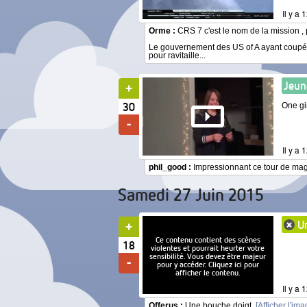
Il y a
Orme :
CRS 7 c'est le nom de la mission 
Le gouvernement des US of A ayant coupé le
pour ravitaille...
Jeun
30
One gi
Il y a
phil_good :
Impressionnant ce tour de magie 
Samedi 27 Juin 2015
Un
Ce contenu contient des scènes
18
violentes et pourrait heurter votre
sensibilité. Vous devez être majeur
pour y accéder. Cliquez ici pour
afficher le contenu.
Il y a
Offerus :
Une bouche doigt.
[Afficher l'ima