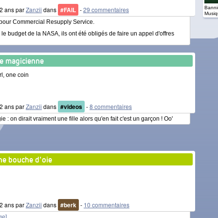
Banniè
 12 ans par
Zanzii
dans
#FAIL
-
29 commentaires
Musiq
, pour Commercial Resupply Service.
 budget de la NASA, ils ont été obligés de faire un appel d'offres
e magicienne
rl, one coin
 12 ans par
Zanzii
dans
#videos
-
8 commentaires
: on dirait vraiment une fille alors qu'en fait c'est un garçon ! Oo'
e bouche d'oie
 12 ans par
Zanzii
dans
#berk
-
10 commentaires
ge]