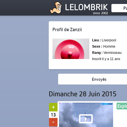
LELOMBRIK
P
since 2002
Profil de Zanzii
Lieu :
Liverpool
Sexe :
Homme
Rang :
Vermisseau
Inscrit il y a 11 ans
Envoyés
Dimanche 28 Juin 2015
Expl
13