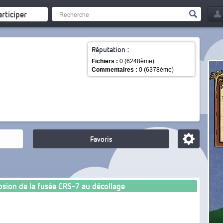
articiper
Réputation :
Fichiers :
0 (6248ème)
Commentaires :
0 (6378ème)
Favoris
osion de la fusée CRS-7 au décollage