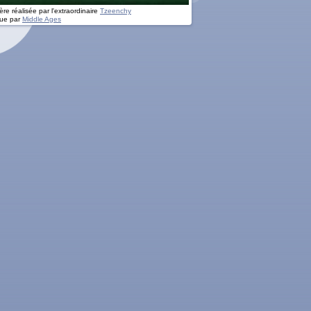
re réalisée par l'extraordinaire
Tzeenchy
ue par
Middle Ages