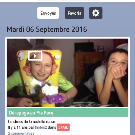
Envoyés
Favoris
Mardi 06 Septembre 2016
Dérapage au Pie Face
Le stress de la roulette russe.
Il y a 11 ans par
tholes2
dans
#FAIL
2 commentaires