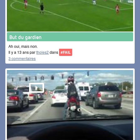
But du gardien
Ah oui, mais non.
Il y a 13 ans par
tholes2
dans
#FAIL
3 commentaires