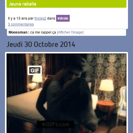
Jeune rebelle
Il y a 13 ans par
tholes2
dans
#drole
3 commentaires
Moossman :
ca me rappel ça
[Afficher l'image]
Jeudi 30 Octobre 2014