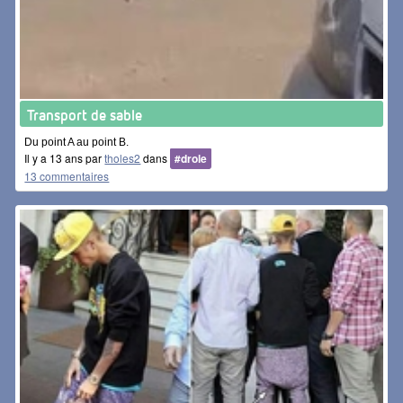
Transport de sable
Du point A au point B.
Il y a 13 ans par
tholes2
dans
#drole
13 commentaires