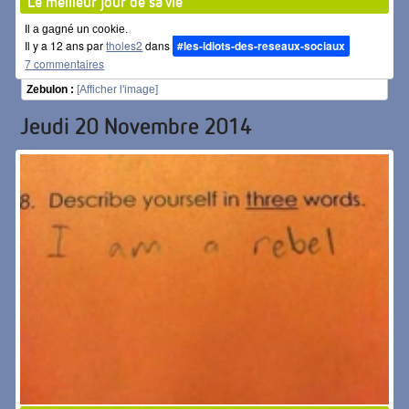
Le meilleur jour de sa vie
Il a gagné un cookie.
Il y a 12 ans par
tholes2
dans
#les-idiots-des-reseaux-sociaux
7 commentaires
Zebulon :
[Afficher l'image]
Jeudi 20 Novembre 2014