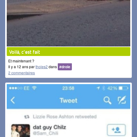
Voilà, c'est fait
Et maintenant ?
Il y a 12 ans par
tholes2
dans
#drole
2 commentaires