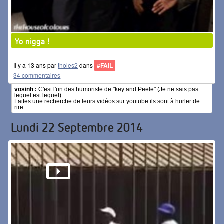
Yo nigga !
Il y a 13 ans par
tholes2
dans
#FAIL
34 commentaires
vosinh :
C'est l'un des humoriste de "key and Peele" (Je ne sais pas
lequel est lequel)
Faites une recherche de leurs vidéos sur youtube ils sont à hurler de
rire.
Lundi 22 Septembre 2014