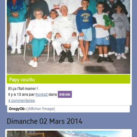
Papy couillu
Et ça l'fait marrer !
Il y a 13 ans par
tholes2
dans
#drole
4 commentaires
GregyOb :
[Afficher l'image]
Dimanche 02 Mars 2014