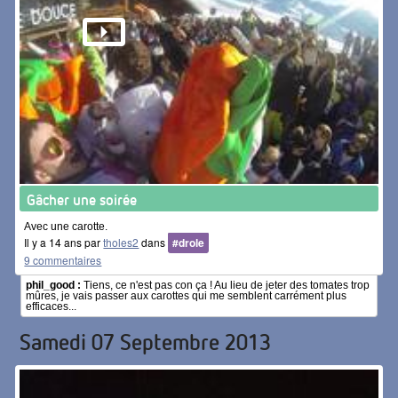
Gâcher une soirée
Avec une carotte.
Il y a 14 ans par
tholes2
dans
#drole
9 commentaires
phil_good :
Tiens, ce n'est pas con ça ! Au lieu de jeter des tomates trop
mûres, je vais passer aux carottes qui me semblent carrément plus
efficaces...
Samedi 07 Septembre 2013