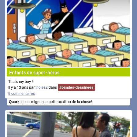
Enfants de super-héros
That's my boy !
Il y a 13 ans par
tholes2
dans
#bandes-dessinees
9 commentaires
Quark :
il est mignon le petit racaillou de la chose!