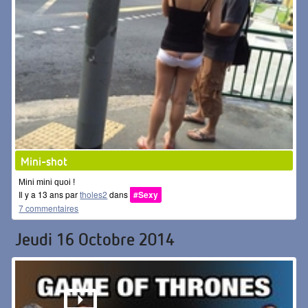
Mini-shot
Mini mini quoi !
Il y a 13 ans par
tholes2
dans
#Sexy
7 commentaires
Jeudi 16 Octobre 2014