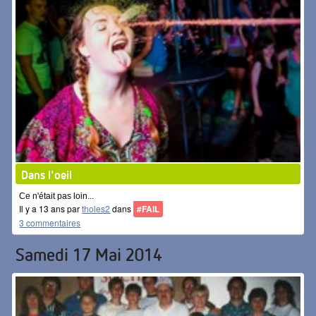
Dans l'oeil
Ce n'était pas loin...
Il y a 13 ans par
tholes2
dans
#FAIL
3 commentaires
Samedi 17 Mai 2014