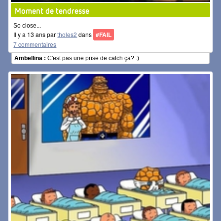
Moment de tendresse
So close...
Il y a 13 ans par
tholes2
dans
#FAIL
7 commentaires
Ambellina :
C'est pas une prise de catch ça? :)