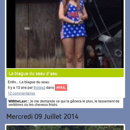
La blague du seau d'eau
Enfin... La blague du seau.
Il y a 13 ans par
tholes2
dans
#FAIL
12 commentaires
WilltheLast :
Je me demande ce qui la gênera le plus, le tassement de
vertèbres ou les cheveux frisés.
Mercredi 09 Juillet 2014