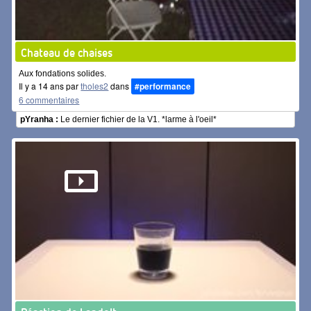
Chateau de chaises
Aux fondations solides.
Il y a 14 ans par
tholes2
dans
#performance
6 commentaires
pYranha :
Le dernier fichier de la V1. *larme à l'oeil*