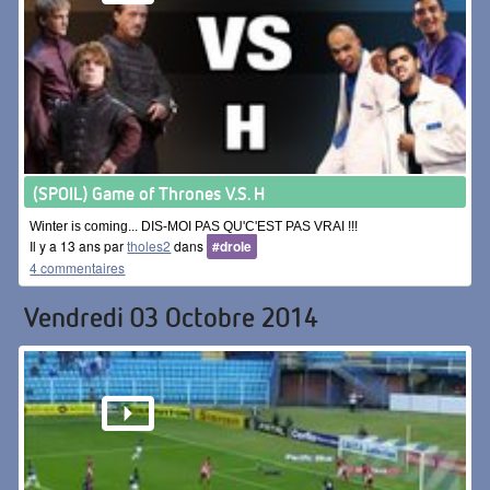
(SPOIL) Game of Thrones V.S. H
Winter is coming... DIS-MOI PAS QU'C'EST PAS VRAI !!!
Il y a 13 ans par
tholes2
dans
#drole
4 commentaires
Vendredi 03 Octobre 2014