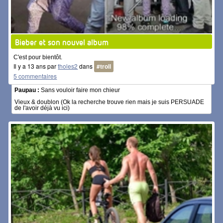
Bieber et son nouvel album
C'est pour bientôt.
Il y a 13 ans par
tholes2
dans
#troll
5 commentaires
Paupau :
Sans vouloir faire mon chieur
Vieux & doublon (Ok la recherche trouve rien mais je suis PERSUADE
de l'avoir déjà vu ici)