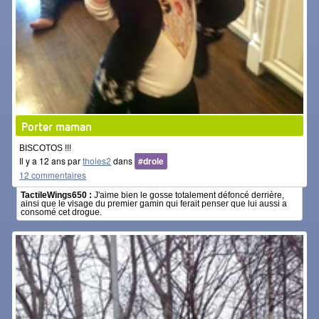
Porter maman
BISCOTOS !!!
Il y a 12 ans par
tholes2
dans
#drole
12 commentaires
TactileWings650 :
J'aime bien le gosse totalement défoncé derrière,
ainsi que le visage du premier gamin qui ferait penser que lui aussi a
consomé cet drogue.