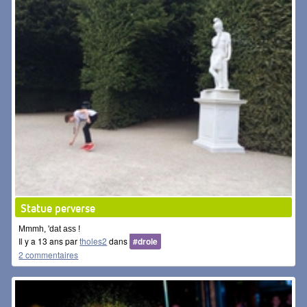
Statue perverse
Mmmh, 'dat ass !
Il y a 13 ans par
tholes2
dans
#drole
2 commentaires