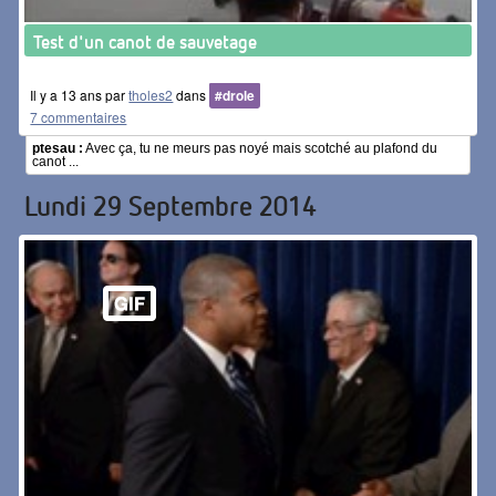
Test d'un canot de sauvetage
Il y a 13 ans par
tholes2
dans
#drole
7 commentaires
ptesau :
Avec ça, tu ne meurs pas noyé mais scotché au plafond du
canot ...
Lundi 29 Septembre 2014