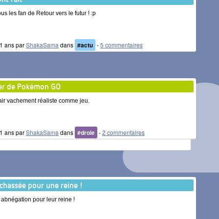
us les fan de Retour vers le futur ! :p
 11 ans par
ShakaSama
dans
#actu
-
5 commentaires
er de Pokémon GO
'air vachement réaliste comme jeu.
 11 ans par
ShakaSama
dans
#drole
-
2 commentaires
chassée pour une reine !
 abnégation pour leur reine !