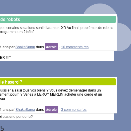
s de robots
que certains situations sont hilarantes. XD Au final, problèmes de robots
 programmeurs ? héhé
 11 ans par
ShakaSama
dans
#drole
-
10 commentaires
R !!! "
le hasard ?
huissier a saisi tous vos biens ? Vous devez déménager dans un
ement pourri ? Venez à LEROY MERLIN acheter une corde et un
eau
 11 ans par
ShakaSama
dans
#drole
-
3 commentaires
uoi pas une penderie?
15