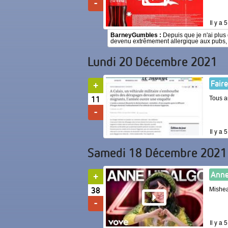
Il y a 
BarneyGumbles :
Depuis que je n'ai plus 
devenu extrêmement allergique aux pubs, je
Lundi 20 Décembre 2021
Fair
11
Tous a
Il y a 
Samedi 18 Décembre 2021
Anne
38
Mishea
Il y a 