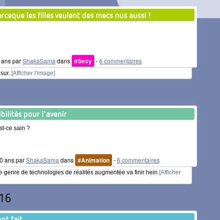
rceque les filles veulent des mecs nus aussi !
9 ans par
ShakaSama
dans
#Sexy
-
6 commentaires
 sur.
[Afficher l'image]
bilités pour l'avenir
st-ce sain ?
 10 ans par
ShakaSama
dans
#Animation
-
6 commentaires
 genre de technologies de réalités augmentée va finir hein
[Afficher
16
'ont fait