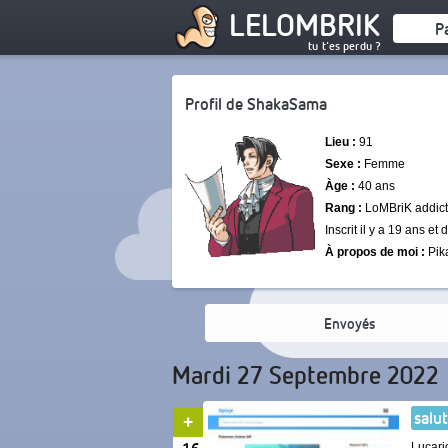
LELOMBRIK
P
tu t'es perdu ?
Profil de ShakaSama
Lieu :
91
Sexe :
Femme
Àge :
40 ans
Rang :
LoMBriK addict
Inscrit il y a 19 ans et
À propos de moi :
Pik
Envoyés
Mardi 27 Septembre 2022
salut
Lucari