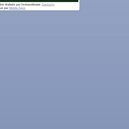
re réalisée par l'extraordinaire
Tzeenchy
ue par
Middle Ages