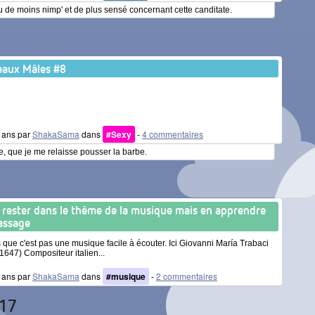
vu de moins nimp' et de plus sensé concernant cette canditate.
aux Mâles #8
6 ans par
ShakaSama
dans
#Sexy
-
4 commentaires
 que je me relaisse pousser la barbe.
 rester dans le thème de la musique mais en apprendre
assage
s que c'est pas une musique facile à écouter. Ici Giovanni María Trabaci
1647) Compositeur italien...
7 ans par
ShakaSama
dans
#musique
-
2 commentaires
17