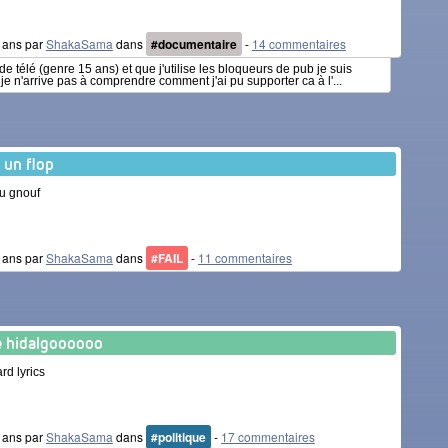
5 ans par
ShakaSama
dans
#documentaire
-
14 commentaires
de télé (genre 15 ans) et que j'utilise les bloqueurs de pub je suis
 n'arrive pas à comprendre comment j'ai pu supporter ca à l'...
e un flop
u gnouf
5 ans par
ShakaSama
dans
#FAIL
-
11 commentaires
 hidalgoooooo
rd lyrics
5 ans par
ShakaSama
dans
#politique
-
17 commentaires