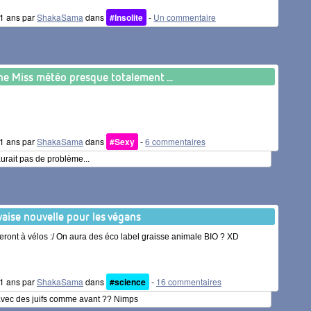
 11 ans par
ShakaSama
dans
#Insolite
-
Un commentaire
e Miss météo presque totalement ...
 11 ans par
ShakaSama
dans
#Sexy
-
6 commentaires
 aurait pas de problème...
aise nouvelle pour les végans
uleront à vélos :/ On aura des éco label graisse animale BIO ? XD
 11 ans par
ShakaSama
dans
#science
-
16 commentaires
 avec des juifs comme avant ?? Nimps