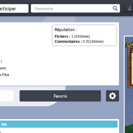
articiper
Réputation :
Fichiers :
1 (242ème)
Commentaires :
0 (5134ème)
 !
 demi
a Pika
Favoris
 les
o