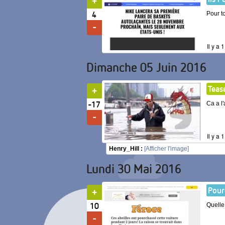
4
Pour to
Il y a
Dimanche 05 Juin 2016
Teas
-17
Ca a l
Il y a
Henry_Hill :
[Afficher l'image]
Lundi 30 Mai 2016
Pour
10
Quelle