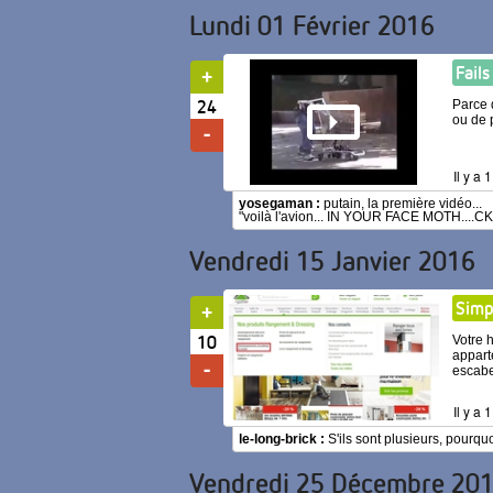
Lundi 01 Février 2016
Fail
24
Parce 
ou de
Il y a
yosegaman :
putain, la première vidéo...
"voilà l'avion... IN YOUR FACE MOTH....CKE
Vendredi 15 Janvier 2016
Simp
10
Votre 
appart
escab
Il y a
le-long-brick :
S'ils sont plusieurs, pourq
Vendredi 25 Décembre 20