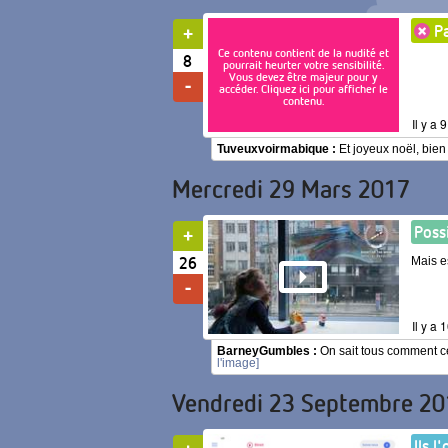
Pa
Ce contenu contient de la nudité et
8
pourrait heurter votre sensibilité.
Vous devez être majeur pour y
accéder. Cliquez ici pour afficher le
contenu.
Il y a 
Tuveuxvoirmabique :
Et joyeux noël, bien
Mercredi 29 Mars 2017
Possi
26
Mais e
Il y a
BarneyGumbles :
On sait tous comment ce
l'image]
Vendredi 23 Septembre 20
Ils l