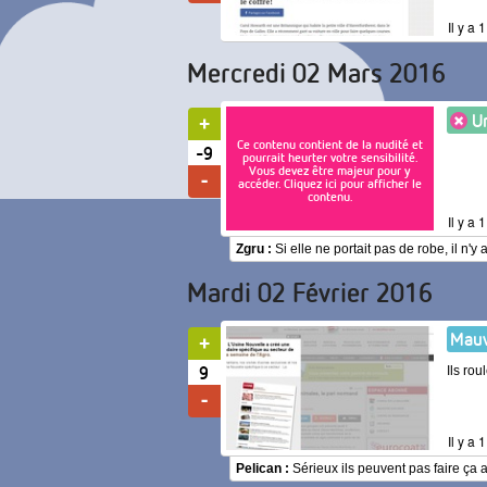
Il y a
Mercredi 02 Mars 2016
Un
Ce contenu contient de la nudité et
-9
pourrait heurter votre sensibilité.
Vous devez être majeur pour y
accéder. Cliquez ici pour afficher le
contenu.
Il y a
Zgru :
Si elle ne portait pas de robe, il n'y
Mardi 02 Février 2016
Mauv
9
Ils ro
Il y a
Pelican :
Sérieux ils peuvent pas faire ça