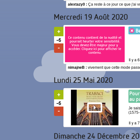
alextazy0 :
Ça reste à ce jour ce que j'ai 
Mercredi 19 Août 2020
Be
Ce contenu contient de la nudité et
-6
pourrait heurter votre sensibilité.
Vous devez être majeur pour y
accéder. Cliquez ici pour afficher le
contenu.
Il y a 
nimajneB :
vivement que cette mode passe,
Lundi 25 Mai 2020
Pour
au p
-6
Je sai
(1575-
Il y a 
Dimanche 24 Décembre 20