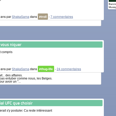
Banniè
Musiq
4 ans par
ShakaSama
dans
#troll
-
7 commentaires
 vous niquer
ut compris
5 ans par
ShakaSama
dans
#thug-life
-
24 commentaires
t... des affaires.
t pas entuber comme nous, les Belges.
r avoir un "...
ial UFC que choisir
terait s'y postuler. Ca reste intéressant