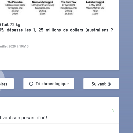
 fait 72 kg
, dépasse les 1, 25 millions de dollars (australiens ?
juillet 2026 à 19h13
ularité
Tri chronologique
ires
Suivant
3
l vaut son pesant d'or !