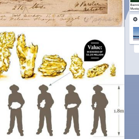
Banniè
Musiq