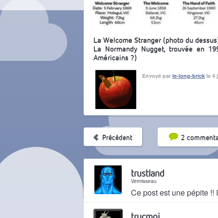
La Welcome Stranger (photo du dessus)
La Normandy Nugget, trouvée en 1995
Américains ?)
Envoyé par
le-long-brick
le 4 
Tri par pop
Précédent
2 commenta
trustland
Vermisseau
Ce post est une pépite !! I
Il y a 1 mois
trucmoi