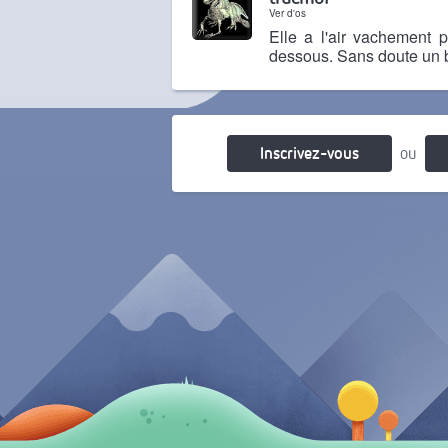
Ver d'os
Elle a l'air vachement 
dessous. Sans doute un 
Il y a 1 mois
Inscrivez-vous
ou