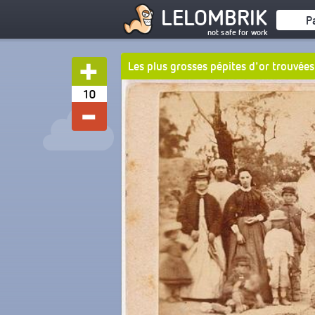
LELOMBRIK
P
not safe for work
Les plus grosses pépites d'or trouvées
10