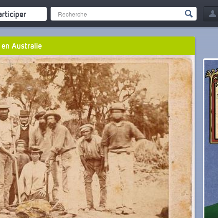
articiper
 en Australie