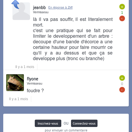
+
jeanbb
En réponse à Zirff
Vermisseau
1
-
là il va pas souffir, il est literalement
mort.
c'est une pratique qui se fait pour
limiter le developpement d'un arbre :
decoupe d'une bande d'écorce a une
certaine hauteur pour faire mourrir ce
qu'il y a au dessus et que ça se
developpe plus (tronc ou branche)
Il y a 1 mois
+
flyone
Vermisseau
0
-
foudre ?
Il y a 1 mois
ou
Inscrivez-vous
Connectez-vous
pour envoyer un commentaire