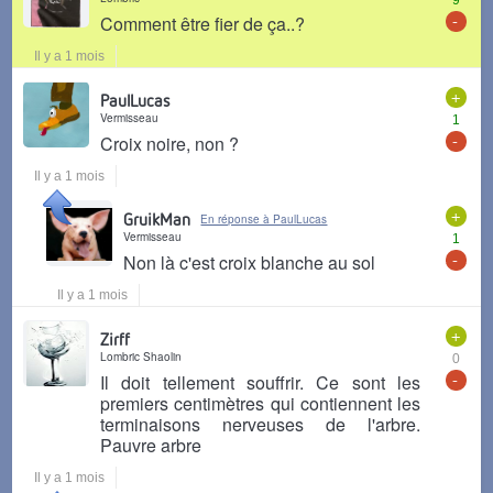
-
Comment être fier de ça..?
Il y a 1 mois
+
PaulLucas
Vermisseau
1
-
Croix noire, non ?
Il y a 1 mois
+
GruikMan
En réponse à PaulLucas
Vermisseau
1
-
Non là c'est croix blanche au sol
Il y a 1 mois
+
Zirff
Lombric Shaolin
0
-
Il doit tellement souffrir. Ce sont les
premiers centimètres qui contiennent les
terminaisons nerveuses de l'arbre.
Pauvre arbre
Il y a 1 mois