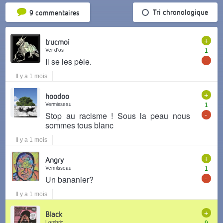
Tri par popularité
Tri chronologique
9 commentaires
+
trucmoi
Ver d'os
1
-
Il se les pèle.
Il y a 1 mois
+
hoodoo
Vermisseau
1
-
Stop au racisme ! Sous la peau nous
sommes tous blanc
Il y a 1 mois
+
Angry
Vermisseau
1
-
Un bananier?
Il y a 1 mois
+
Black
Lombric
9