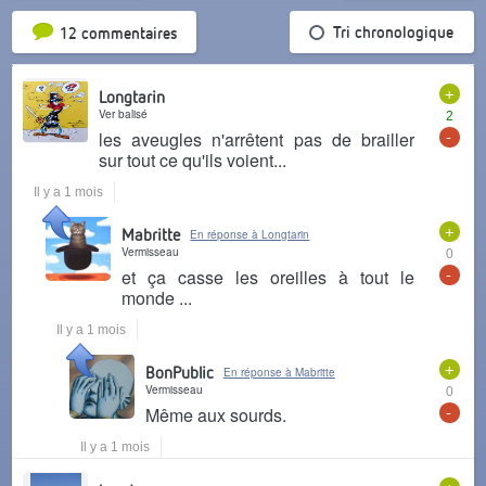
Tri par popularité
Tri chronologique
12 commentaires
+
Longtarin
Ver balisé
2
-
les aveugles n'arrêtent pas de brailler
sur tout ce qu'ils voient...
Il y a 1 mois
+
Mabritte
En réponse à Longtarin
Vermisseau
0
-
et ça casse les oreilles à tout le
monde ...
Il y a 1 mois
+
BonPublic
En réponse à Mabritte
Vermisseau
0
-
Même aux sourds.
Il y a 1 mois