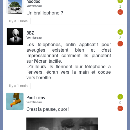
+
hoodoo
Vermisseau
1
-
Un braillophone ?
Il y a 1 mois
+
BBZ
Vermisseau
3
-
Les téléphones, enfin applicatif pour
aveugles existent bien et c'est
impressionnant comment ils pianotent
sur l'écran tactile.
D'ailleurs ils tiennent leur téléphone a
l'envers, écran vers la main et coque
vers l'oreille.
Il y a 1 mois
+
PaulLucas
Vermisseau
0
-
C'est la pause, quoi !