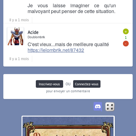
Je vous laisse imaginer ce qu'un
malvoyant peut penser de cette situation.
Il y a 1 mois
+
Acide
Doublombrik
1
-
C'est vieux...mais de meilleure qualité
https://lelombrik.net/87432
Il y a 1 mois
ou
Inscrivez-vous
Connectez-vous
pour envoyer un commentaire