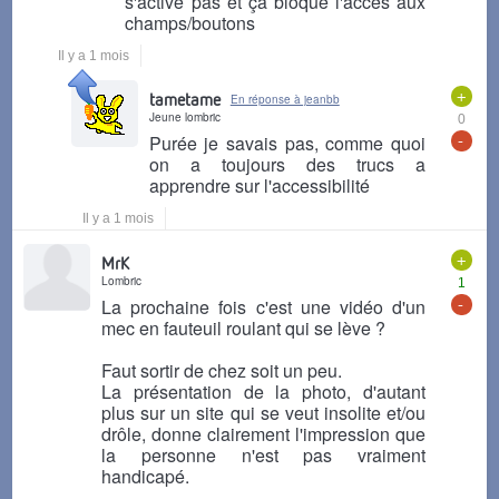
s'active pas et ça bloque l'accès aux
champs/boutons
Il y a 1 mois
+
tametame
En réponse à jeanbb
Jeune lombric
0
-
Purée je savais pas, comme quoi
on a toujours des trucs a
apprendre sur l'accessibilité
Il y a 1 mois
+
MrK
Lombric
1
-
La prochaine fois c'est une vidéo d'un
mec en fauteuil roulant qui se lève ?
Faut sortir de chez soit un peu.
La présentation de la photo, d'autant
plus sur un site qui se veut insolite et/ou
drôle, donne clairement l'impression que
la personne n'est pas vraiment
handicapé.