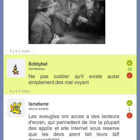
Il y a 1 mois
+
Bobbybat
Vermisseau
10
-
Ne pas oublier qu'il existe aussi
simplement des mal voyant
Il y a 1 mois
+
tametame
Jeune lombric
1
-
Les aveugles ont acces a des lecteurs
d'ecran, qui permettent de lire la plupart
des applis et site internet sous reserve
que les devs aient fait leurs taff
d'accessibilité.