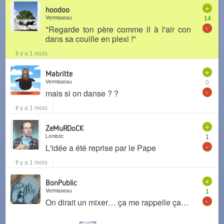
+
hoodoo
Vermisseau
14
-
"Regarde ton père comme il à l'air con
dans sa couille en plexi !"
Il y a 1 mois
+
Mabritte
Vermisseau
0
-
mais si on danse ? ?
Il y a 1 mois
+
ZeMuRDoCK
Lombric
1
-
L'idée a été reprise par le Pape
Il y a 1 mois
+
BonPublic
Vermisseau
1
-
On dirait un mixer… ça me rappelle ça…