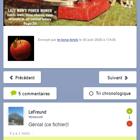
Envoyé par
le-long-brick
le 30 juin 2026 à 11h35
Précédent
Suivant
Tri par popularité
Tri chronologique
5 commentaires
+
LeFreund
Versecuté
1
-
Génial (ce fichier)!
Il y a 1 mois