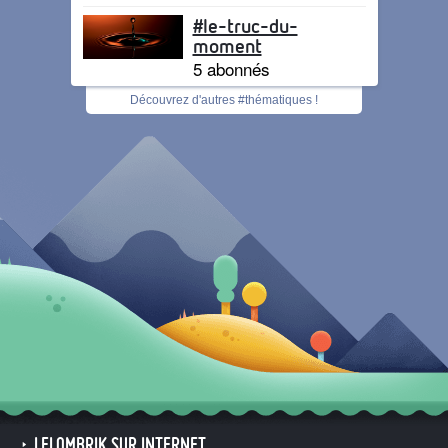
#le-truc-du-
moment
5 abonnés
Découvrez d'autres #thématiques !
LELOMBRIK SUR INTERNET