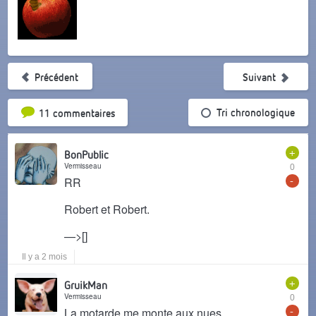
Précédent
Suivant
Tri par popularité
Tri chronologique
11 commentaires
+
BonPublic
Vermisseau
0
-
RR
Robert et Robert.
—>[]
Il y a 2 mois
+
GruikMan
Vermisseau
0
-
La motarde me monte aux nues....