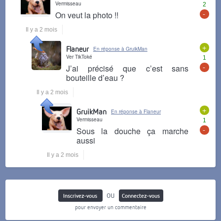
Vermisseau
2
-
On veut la photo !!
Il y a 2 mois
+
Flaneur
En réponse à GruikMan
Ver TikToké
1
-
J’ai précisé que c’est sans
bouteille d’eau ?
Il y a 2 mois
+
GruikMan
En réponse à Flaneur
Vermisseau
1
-
Sous la douche ça marche
aussi
Il y a 2 mois
ou
Inscrivez-vous
Connectez-vous
pour envoyer un commentaire