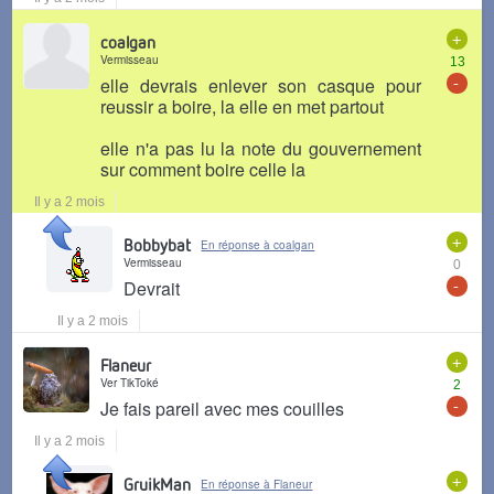
+
coalgan
Vermisseau
13
-
elle devrais enlever son casque pour
reussir a boire, la elle en met partout
elle n'a pas lu la note du gouvernement
sur comment boire celle la
Il y a 2 mois
+
Bobbybat
En réponse à coalgan
Vermisseau
0
-
Devrait
Il y a 2 mois
+
Flaneur
Ver TikToké
2
-
Je fais pareil avec mes couilles
Il y a 2 mois
+
GruikMan
En réponse à Flaneur