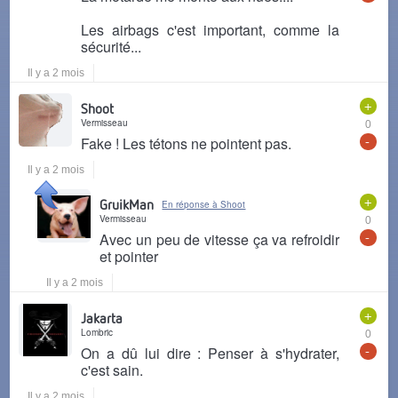
Les airbags c'est important, comme la
sécurité...
Il y a 2 mois
+
Shoot
Vermisseau
0
-
Fake ! Les tétons ne pointent pas.
Il y a 2 mois
+
GruikMan
En réponse à Shoot
Vermisseau
0
-
Avec un peu de vitesse ça va refroidir
et pointer
Il y a 2 mois
+
Jakarta
Lombric
0
-
On a dû lui dire : Penser à s'hydrater,
c'est sain.
Il y a 2 mois