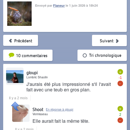
Envoyé par
Flaneur
le 1 juin 2026 à 18h24
Précédent
Suivant
Tri par popularité
Tri chronologique
10 commentaires
+
gloupi
Lombric Shaolin
-1
-
J'aurais été plus impressionné s'il l'avait
fait avec une teub en gros plan.
Il y a 2 mois
+
Shoot
En réponse à gloupi
Vermisseau
2
-
Elle aurait fait la même tête.
Il y a 2 mois