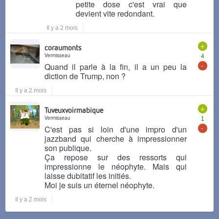
petite dose c'est vrai que
devient vite redondant.
Il y a 2 mois
+
coraumonts
Vermisseau
4
-
Quand il parle à la fin, il a un peu la
diction de Trump, non ?
Il y a 2 mois
+
Tuveuxvoirmabique
Vermisseau
1
-
C'est pas si loin d'une impro d'un
jazzband qui cherche à impressionner
son publique.
Ça repose sur des ressorts qui
impressionne le néophyte. Mais qui
laisse dubitatif les initiés.
Moi je suis un éternel néophyte.
Il y a 2 mois