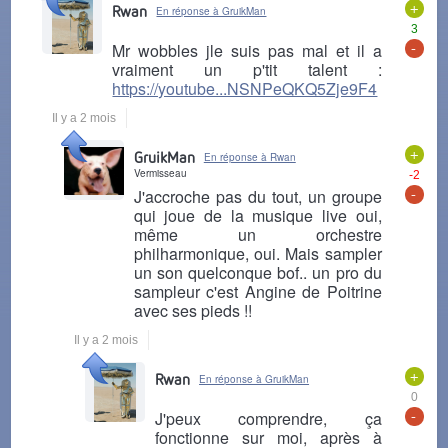
+
Rwan
En réponse à GruikMan
3
-
Mr wobbles jle suis pas mal et il a
vraiment un p'tit talent :
https://youtube...NSNPeQKQ5Zje9F4
Il y a 2 mois
+
GruikMan
En réponse à Rwan
Vermisseau
-2
-
J'accroche pas du tout, un groupe
qui joue de la musique live oui,
même un orchestre
philharmonique, oui. Mais sampler
un son quelconque bof.. un pro du
sampleur c'est Angine de Poitrine
avec ses pieds !!
Il y a 2 mois
+
Rwan
En réponse à GruikMan
0
-
J'peux comprendre, ça
fonctionne sur moi, après à