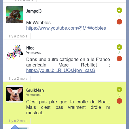
+
Jampol3
2
-
Mr Wobbles
https://www.youtube.com/@MrWobbles
Il y a 2 mois
+
Nioa
Vermisseau
3
-
Dans une autre catégorie on a le Franco
américain Marc Rebillet :
https://youtu.b...RllUOsNpwiixasG
Il y a 2 mois
+
GruikMan
Vermisseau
5
-
C'est pas pire que la crotte de Boa...
Mais c'est pas vraiment drôle ni
musical...
Il y a 2 mois