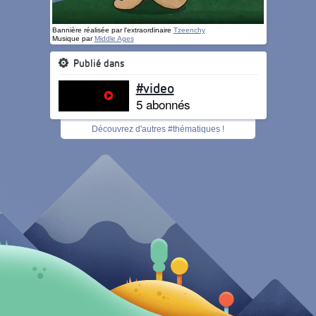
Bannière réalisée par l'extraordinaire
Tzeenchy
Musique par
Middle Ages
Publié dans
#video
5 abonnés
Découvrez d'autres #thématiques !