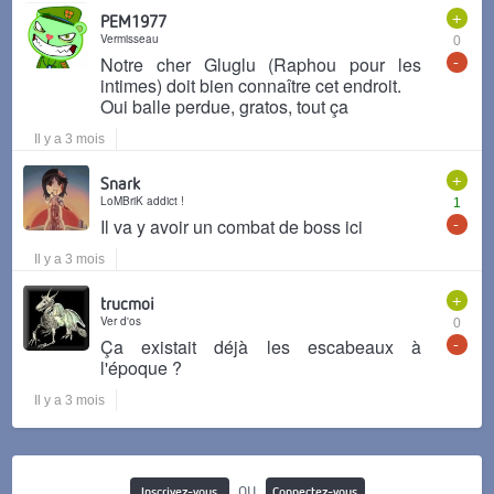
+
PEM1977
Vermisseau
0
-
Notre cher Gluglu (Raphou pour les
intimes) doit bien connaître cet endroit.
Oui balle perdue, gratos, tout ça
Il y a 3 mois
+
Snark
LoMBriK addict !
1
-
Il va y avoir un combat de boss ici
Il y a 3 mois
+
trucmoi
Ver d'os
0
-
Ça existait déjà les escabeaux à
l'époque ?
Il y a 3 mois
ou
Inscrivez-vous
Connectez-vous