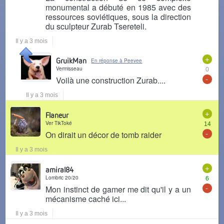
monumental a débuté en 1985 avec des
ressources soviétiques, sous la direction
du sculpteur Zurab Tsereteli.
Il y a 3 mois
+
GruikMan
En réponse à Peevee
Vermisseau
0
-
Voilà une construction Zurab....
Il y a 3 mois
+
Flaneur
Ver TikToké
14
-
On dirait un décor de tomb raider
Il y a 3 mois
+
amiral84
Lombric 20/20
6
-
Mon instinct de gamer me dit qu'il y a un
mécanisme caché ici...
Il y a 3 mois