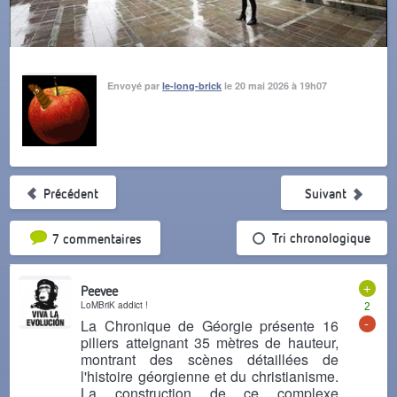
Envoyé par
le-long-brick
le 20 mai 2026 à 19h07
Précédent
Suivant
Tri par popularité
Tri chronologique
7 commentaires
+
Peevee
LoMBriK addict !
2
-
La Chronique de Géorgie présente 16
piliers atteignant 35 mètres de hauteur,
montrant des scènes détaillées de
l'histoire géorgienne et du christianisme.
La construction de ce complexe