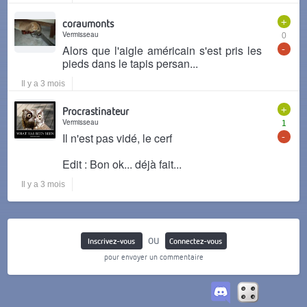
+
coraumonts
Vermisseau
0
-
Alors que l'aigle américain s'est pris les
pieds dans le tapis persan...
Il y a 3 mois
+
Procrastinateur
Vermisseau
1
-
Il n'est pas vidé, le cerf
Edit : Bon ok... déjà fait...
Il y a 3 mois
ou
Inscrivez-vous
Connectez-vous
pour envoyer un commentaire