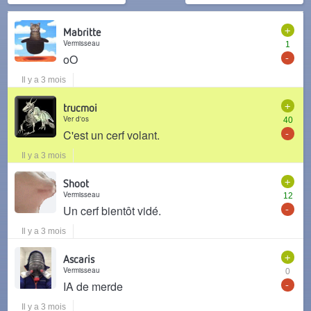
+
Mabritte
Vermisseau
1
-
oO
Il y a 3 mois
+
trucmoi
Ver d'os
40
-
C'est un cerf volant.
Il y a 3 mois
+
Shoot
Vermisseau
12
-
Un cerf bientôt vidé.
Il y a 3 mois
+
Ascaris
Vermisseau
0
-
IA de merde
Il y a 3 mois