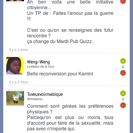
-
Ah ben voila une belle initiative
citoyenne...
Un TP de : Faites l'amour pas la guerre
!!!
C'est ou qu'on se renseignes des futur
rencontre ?
ça change du Mardi Pub Quizz..
Il y a 3 mois
+
Weng-Weng
Lombrico de la Cruz
6
-
Belle reconversion pour Kamini
Il y a 3 mois
+
Tuveuxvoirmabique
Vermisseau
4
-
Comment sont gérées les préférences
physiques ?
Parcequ'on est plus ou moins tous
d'accord pour faire de la sexualité, mais
pas avec n'importe qui.