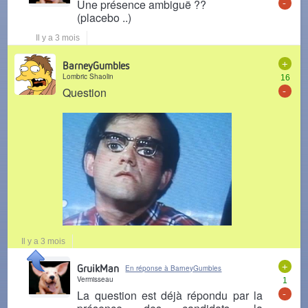
-
Une présence ambiguë ??
(placebo ..)
Il y a 3 mois
+
BarneyGumbles
Lombric Shaolin
16
-
Question
Il y a 3 mois
+
GruikMan
En réponse à BarneyGumbles
Vermisseau
1
-
La question est déjà répondu par la