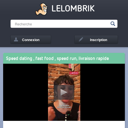
LELOMBRIK
Connexion
Inscription
Speed dating , fast food , speed run, livraison rapide