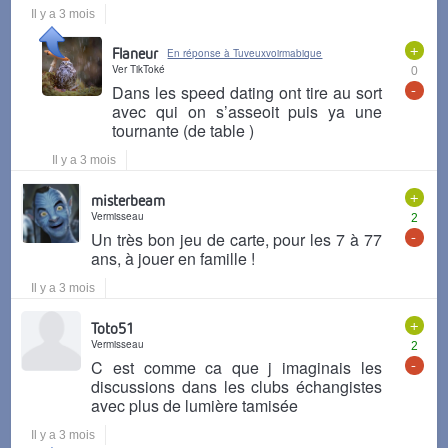
Il y a 3 mois
+
Flaneur
En réponse à Tuveuxvoirmabique
Ver TikToké
0
-
Dans les speed dating ont tire au sort
avec qui on s’asseoit puis ya une
tournante (de table )
Il y a 3 mois
+
misterbeam
Vermisseau
2
-
Un très bon jeu de carte, pour les 7 à 77
ans, à jouer en famille !
Il y a 3 mois
+
Toto51
Vermisseau
2
-
C est comme ca que j imaginais les
discussions dans les clubs échangistes
avec plus de lumière tamisée
Il y a 3 mois