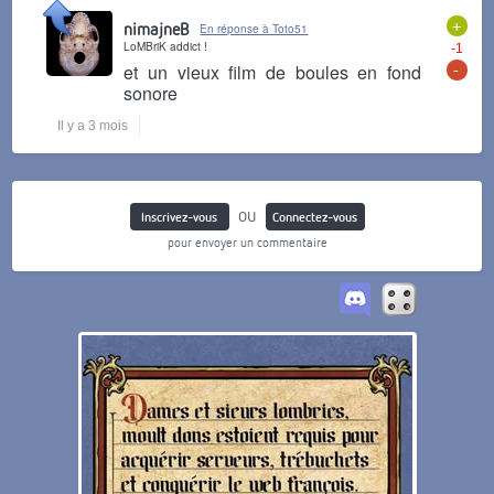
+
nimajneB
En réponse à Toto51
LoMBriK addict !
-1
-
et un vieux film de boules en fond
sonore
Il y a 3 mois
ou
Inscrivez-vous
Connectez-vous
pour envoyer un commentaire