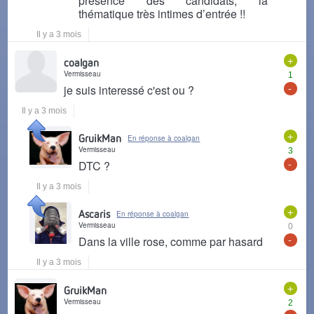
présence des candidats, la
thématique très intimes d’entrée !!
Il y a 3 mois
+
coalgan
Vermisseau
1
-
je suis interessé c'est ou ?
Il y a 3 mois
+
GruikMan
En réponse à coalgan
Vermisseau
3
-
DTC ?
Il y a 3 mois
+
Ascaris
En réponse à coalgan
Vermisseau
0
-
Dans la ville rose, comme par hasard
Il y a 3 mois
+
GruikMan
Vermisseau
2