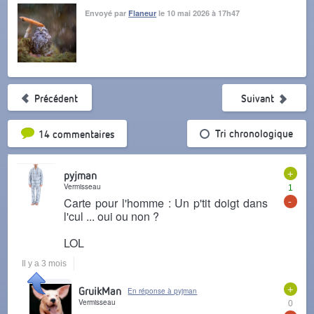
Envoyé par
Flaneur
le 10 mai 2026 à 17h47
Précédent
Suivant
Tri par popularité
Tri chronologique
14 commentaires
+
pyjman
Vermisseau
1
-
Carte pour l'homme : Un p'tit doigt dans
l'cul ... oui ou non ?
LOL
Il y a 3 mois
+
GruikMan
En réponse à pyjman
Vermisseau
0