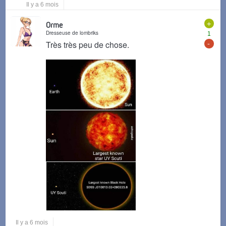
Il y a 6 mois
+
Orme
Dresseuse de lombriks
1
-
Très très peu de chose.
Il y a 6 mois