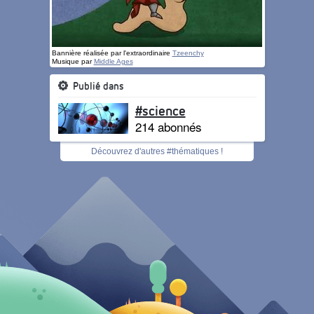
Bannière réalisée par l'extraordinaire
Tzeenchy
Musique par
Middle Ages
Publié dans
#science
214 abonnés
Découvrez d'autres #thématiques !