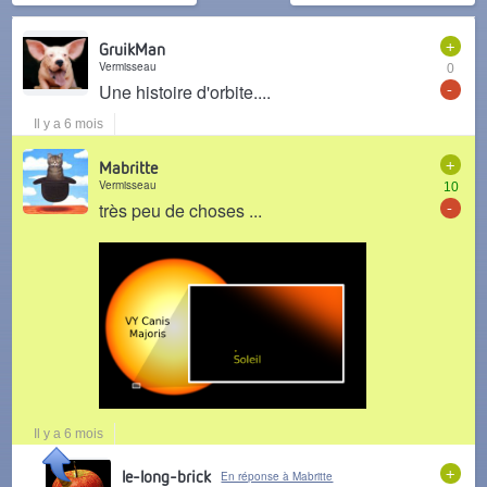
+
GruikMan
Vermisseau
0
-
Une histoire d'orbite....
Il y a 6 mois
+
Mabritte
Vermisseau
10
-
très peu de choses ...
Il y a 6 mois
+
le-long-brick
En réponse à Mabritte