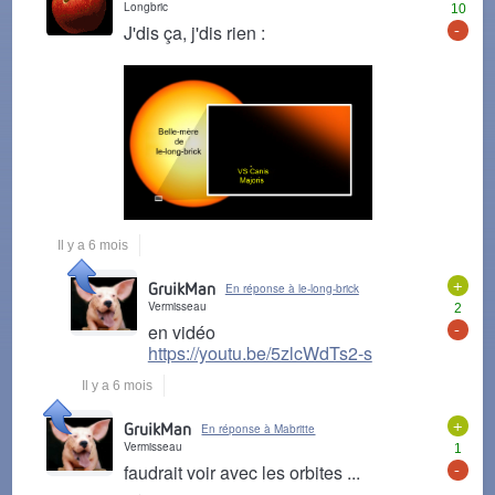
Longbric
10
-
J'dis ça, j'dis rien :
Il y a 6 mois
+
GruikMan
En réponse à le-long-brick
Vermisseau
2
-
en vidéo
https://youtu.be/5zlcWdTs2-s
Il y a 6 mois
+
GruikMan
En réponse à Mabritte
Vermisseau
1
-
faudrait voir avec les orbites ...