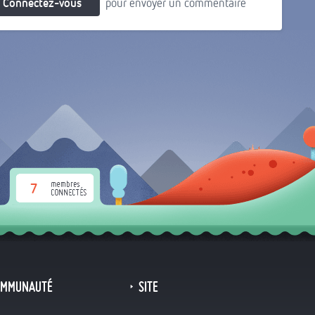
Connectez-vous
pour envoyer un commentaire
7
OMMUNAUTÉ
SITE