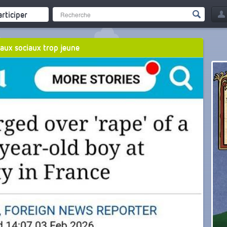
articiper
eaux sociaux trop jeune