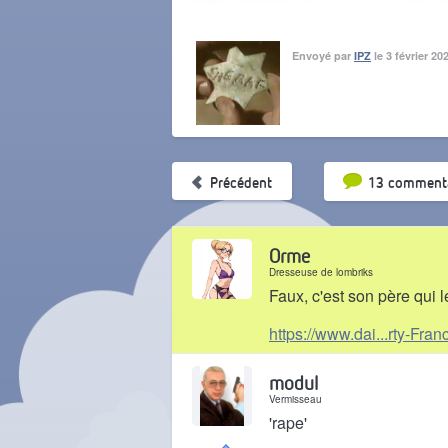
Envoyé par
IPZ
le 3 février 20
Tri par pop
Précédent
13 commenta
Orme
Dresseuse de lombriks
Faux, c'est son père qui le
https://www.dai...rty-Fran
Il y a 7 mois
modul
Vermisseau
'rape'