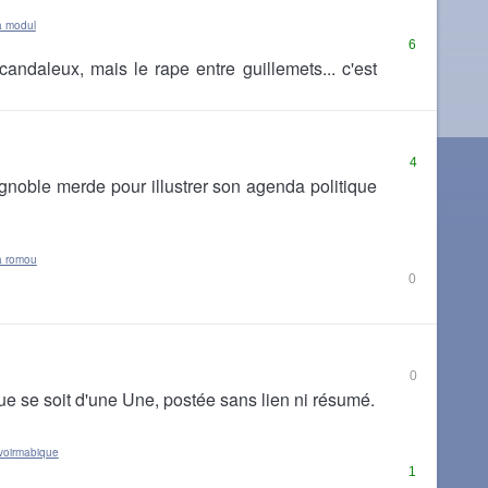
à modul
6
scandaleux, mais le rape entre guillemets... c'est
4
 ignoble merde pour illustrer son agenda politique
à romou
0
0
que se soit d'une Une, postée sans lien ni résumé.
voirmabique
1