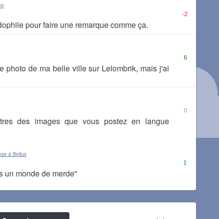
30
-2
dophile pour faire une remarque comme ça.
6
ne photo de ma belle ville sur Lelombrik, mais j'ai
0
titres des images que vous postez en langue
se à Bellus
1
ns un monde de merde"