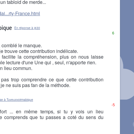
 un tabloid de merde...
ai...rty-France.html
bique
En réponse à j430
6
à comblé le manque.
je trouve cette contribution indélicate.
facilite la compréhension, plus on nous laisse
e lecture d'une Une qui , seul, n'apporte rien.
un lieu commun.
pas trop comprendre ce que cette contribution
 je ne suis pas fan de la méthode.
se à Tuveuxvoirmabique
-5
ffort ... en même temps, si tu y vois un lieu
e comprends que tu passes a coté du sens du