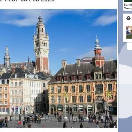
Banniè
Musiq