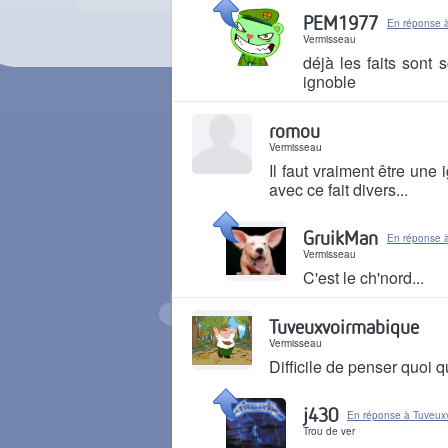
Il y a 7 mois
PEM1977
En réponse 
Vermisseau
déjà les faits sont 
ignoble
Il y a 7 mois
romou
Vermisseau
Il faut vraiment être une
avec ce fait divers...
Il y a 7 mois
GruikMan
En réponse 
Vermisseau
C'est le ch'nord...
Il y a 7 mois
Tuveuxvoirmabique
Vermisseau
Difficile de penser quoi 
Il y a 7 mois
j430
En réponse à Tuveux
Trou de ver