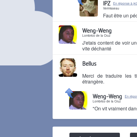
IPZ
En réponse à j4
Vermisseau
Faut être un pé
Il y a 7 mois
Weng-Weng
Lombrico de la Cruz
J'etais content de voir u
vite déchanté
Il y a 7 mois
Bellus
Merci de traduire les 
étrangère.
Il y a 7 mois
Weng-Weng
En répon
Lombrico de la Cruz
"On vit vraiment da
Il y a 7 mois