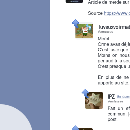
Article de merde sur
Source
https://www.d
Il y a 7 mois
Tuveuxvoirma
Vermisseau
Merci.
Orme avait déj
C'est juste que 
Moins on nous 
penaud à la seul
C'est presque 
En plus de ne 
apporte au site,
Il y a 7 mois
IPZ
En répon
Vermisseau
Fait un e
commun, j
post.
Il y a 7 mois