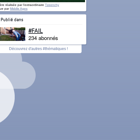
re réalisée par l'extraordinaire
Tzeenchy
ue par
Middle Ages
Publié dans
#FAIL
234 abonnés
Découvrez d'autres #thématiques !