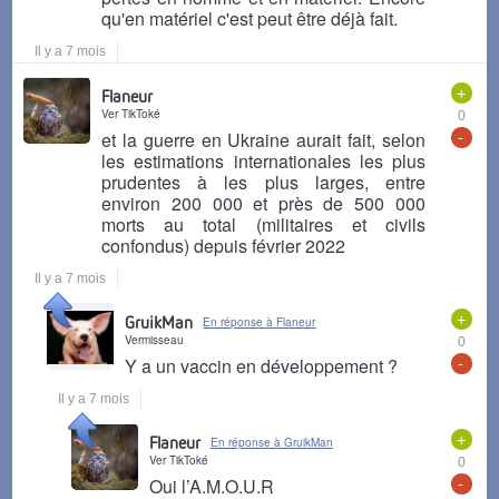
qu'en matériel c'est peut être déjà fait.
Il y a 7 mois
+
Flaneur
Ver TikToké
0
-
et la guerre en Ukraine aurait fait, selon
les estimations internationales les plus
prudentes à les plus larges, entre
environ 200 000 et près de 500 000
morts au total (militaires et civils
confondus) depuis février 2022
Il y a 7 mois
+
GruikMan
En réponse à Flaneur
Vermisseau
0
-
Y a un vaccin en développement ?
Il y a 7 mois
+
Flaneur
En réponse à GruikMan
Ver TikToké
0
-
Oui l’A.M.O.U.R