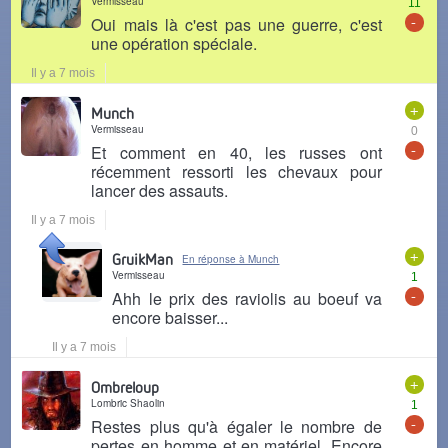
Vermisseau
11
-
Oui mais là c'est pas une guerre, c'est
une opération spéciale.
Il y a 7 mois
+
Munch
Vermisseau
0
-
Et comment en 40, les russes ont
récemment ressorti les chevaux pour
lancer des assauts.
Il y a 7 mois
+
GruikMan
En réponse à Munch
Vermisseau
1
-
Ahh le prix des raviolis au boeuf va
encore baisser...
Il y a 7 mois
+
Ombreloup
Lombric Shaolin
1
-
Restes plus qu'à égaler le nombre de
pertes en homme et en matériel. Encore