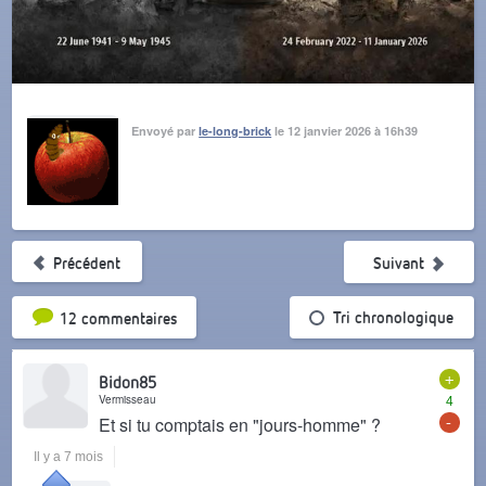
Envoyé par
le-long-brick
le 12 janvier 2026 à 16h39
Précédent
Suivant
Tri par popularité
Tri chronologique
12 commentaires
+
Bidon85
Vermisseau
4
-
Et si tu comptais en "jours-homme" ?
Il y a 7 mois