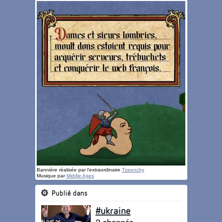
Bannière réalisée par l'extraordinaire
Tzeenchy
Musique par
Middle Ages
Publié dans
#ukraine
2 abonnés