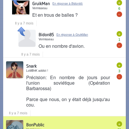
+
GruikMan
En réponse à Bidon85
Vermisseau
6
-
Et en trous de balles ?
Il y a 7 mois
+
Bidon85
En réponse à GruikMan
Vermisseau
1
-
Ou en nombre d'avion.
Il y a 7 mois
+
Snark
LoMBriK addict !
3
-
Précision: En nombre de jours pour
l'union soviétique (Opération
Barbarossa)
Parce que nous, on y était déjà jusqu'au
cou.
Il y a 7 mois
+
BonPublic