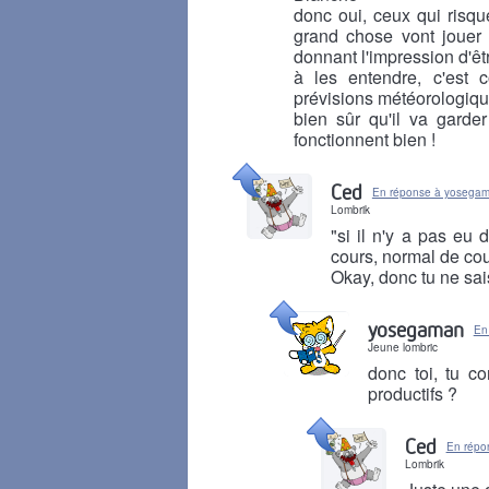
donc oui, ceux qui risque
grand chose vont jouer 
donnant l'impression d'êt
à les entendre, c'est 
prévisions météorologique
bien sûr qu'il va garde
fonctionnent bien !
Il y a 8 mois
Ced
En réponse à yosega
Lombrik
"si il n'y a pas eu
cours, normal de co
Okay, donc tu ne sais
Il y a 8 mois
yosegaman
En
Jeune lombric
donc toi, tu c
productifs ?
Il y a 8 mois
Ced
En répo
Lombrik