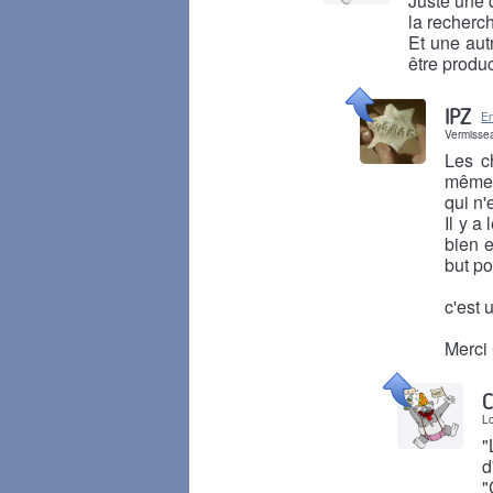
Juste une q
la recherch
Et une autr
être produ
Il y a 8 mois
IPZ
E
Vermisse
Les c
même, 
qui n'
Il y a
bien e
but po
c'est 
Merci 
Il y a 8 mois
C
L
"
d
"