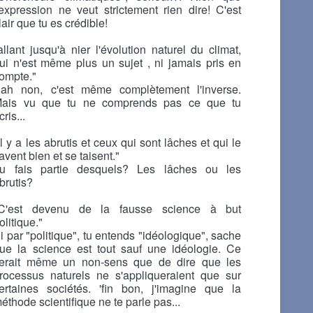
'expression ne veut strictement rien dire! C'est
lair que tu es crédible!
allant jusqu'à nier l'évolution naturel du climat,
ui n'est même plus un sujet , ni jamais pris en
ompte."
ah non, c'est même complètement l'inverse.
ais vu que tu ne comprends pas ce que tu
cris...
Il y a les abrutis et ceux qui sont lâches et qui le
avent bien et se taisent."
u fais partie desquels? Les lâches ou les
brutis?
C'est devenu de la fausse science à but
olitique."
i par "politique", tu entends "idéologique", sache
ue la science est tout sauf une idéologie. Ce
erait même un non-sens que de dire que les
rocessus naturels ne s'appliqueraient que sur
ertaines sociétés. 'fin bon, j'imagine que la
éthode scientifique ne te parle pas...