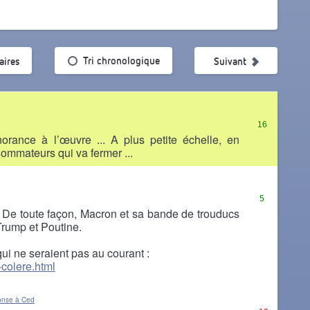
ularité
Tri chronologique
ires
Suivant
16
gnorance à l’œuvre ... A plus petite échelle, en
ommateurs qui va fermer ...
5
i. De toute façon, Macron et sa bande de trouducs
Trump et Poutine.
qui ne seraient pas au courant :
-colere.html
onse à Ced