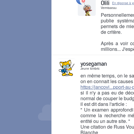
Olili
En réponse à 
Vermisseau
Personnellement
publie systém
permets de mieu
de critère.
Après a voir c
millions... J'es
Il y a 8 mois
yosegaman
Jeune lombric
en même temps, on le sait
on en connait les causes
https://jancovi...pport-au
si il n'y a pas eu de dé
normal de couper le budg
il est dit dans l'article :
" Un examen approfondi e
comme la recherche mété
entité ou un autre site. "
Une citation de Russ Vou
Blanche