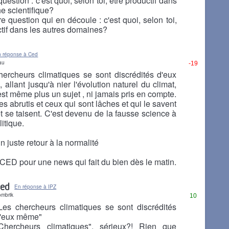
uestion : c'est quoi, selon toi, être productif dans
e scientifique?
e question qui en découle : c'est quoi, selon toi,
ctif dans les autres domaines?
n réponse à Ced
au
-19
hercheurs climatiques se sont discrédités d'eux
allant jusqu'à nier l'évolution naturel du climat,
est même plus un sujet , ni jamais pris en compte.
 les abrutis et ceux qui sont lâches et qui le savent
t se taisent. C'est devenu de la fausse science à
litique.
un juste retour à la normalité
CED pour une news qui fait du bien dès le matin.
ed
En réponse à IPZ
ombrik
10
Les chercheurs climatiques se sont discrédités
'eux même"
Chercheurs climatiques", sérieux?! Rien que