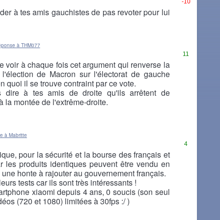
-10
er à tes amis gauchistes de pas revoter pour lui
éponse à THM077
11
 voir à chaque fois cet argument qui renverse la
l'élection de Macron sur l'électorat de gauche
n quoi il se trouve contraint par ce vote.
 dire à tes amis de droite qu'ils arrêtent de
à la montée de l'extrême-droite.
e à Mabritte
4
blique, pour la sécurité et la bourse des français et
les produits identiques peuvent être vendu en
 une honte à rajouter au gouvernement français.
eurs tests car ils sont très intéressants !
artphone xiaomi depuis 4 ans, 0 soucis (son seul
déos (720 et 1080) limitées à 30fps :/ )