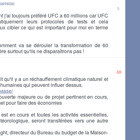
yosegaman
0
 j'ai toujours préféré UFC a 60 millions car UFC
atiquement leurs protocoles de tests et cela
x cibler ce qui est important pour moi en terme
omment va se dérouler la transformation de 60
père surtout qu'ils ne disparaîtrons pas !
-10
 qu'il y a un réchauffement climatique naturel et
 humaines qui peuvent influer dessus.
-passe/
couverte majeure ou de projet pertinent en cours,
et pour faire des économies
st en cours et toutes les activités essentielles,
orologique, seront transférées vers une autre
ght, directeur du Bureau du budget de la Maison-