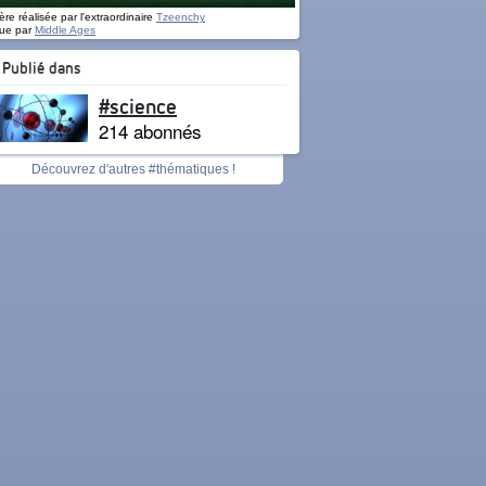
re réalisée par l'extraordinaire
Tzeenchy
ue par
Middle Ages
Publié dans
#science
214 abonnés
Découvrez d'autres #thématiques !