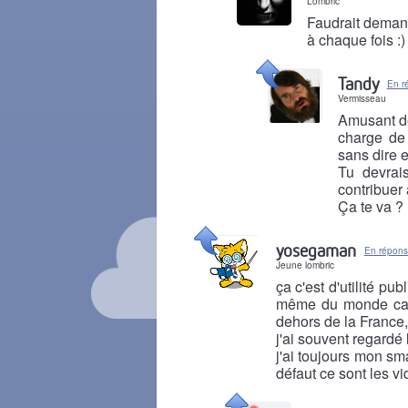
Lombric
Faudrait demand
à chaque fois :)
Il y a 8 mois
Tandy
En r
Vermisseau
Amusant de
charge de 
sans dire e
Tu devrais
contribuer 
Ça te va ?
Il y a 8 mois
yosegaman
En répons
Jeune lombric
ça c'est d'utilité pu
même du monde car 
dehors de la France,
j'ai souvent regardé l
j'ai toujours mon sm
défaut ce sont les vi
Il y a 8 mois