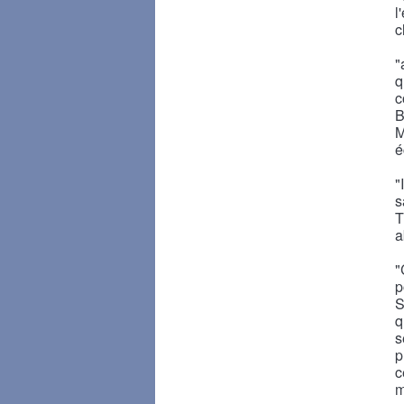
l
c
"
q
c
B
M
é
"
s
T
a
"
p
S
q
s
p
c
m