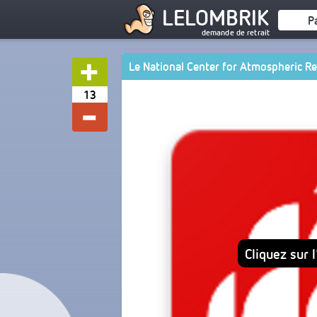
LELOMBRIK
P
demande de retrait
Le National Center for Atmospheric Re
13
Cliquez sur 