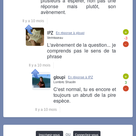
plusieurs à espérer, non pas une
réponse mais plutôt, son
avènement.
Il y a 10 mois
+
IPZ
En réponse à gloupi
Vermisseau
-3
-
L'avènement de la question... je
comprends pas le sens de ta
phrase
Il y a 10 mois
+
gloupi
En réponse à IPZ
Lombric Shaolin
3
-
C'est normal, tu es encore et
toujours un abruti de la pire
espèce.
Il y a 10 mois
ou
Inscrivez-vous
Connectez-vous