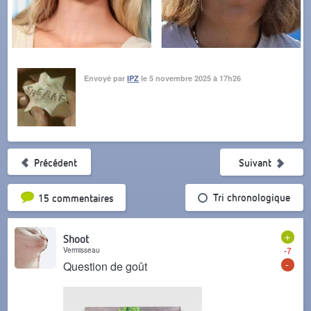
Envoyé par
IPZ
le 5 novembre 2025 à 17h26
Précédent
Suivant
Tri par popularité
Tri chronologique
15 commentaires
+
Shoot
Vermisseau
-7
-
Question de goût