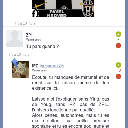
Il y a 10 mois
+
ZPI
Vermisseau
6
-
Tu pars quand ?
Il y a 10 mois
+
IPZ
En réponse à ZPI
Vermisseau
-12
-
Ecoute, tu manques de maturité et de
recul sur la raison même de ton
existence ici.
Laisse moi t'expliquer, sans Ying, pas
de Youg, sans IPZ, pas de ZPI...
l'univers fonctionne par dualité.
Alors certes, autonomes, mais tu es
ma création, ma petite créature
spontané et tu es encore trop jeune et