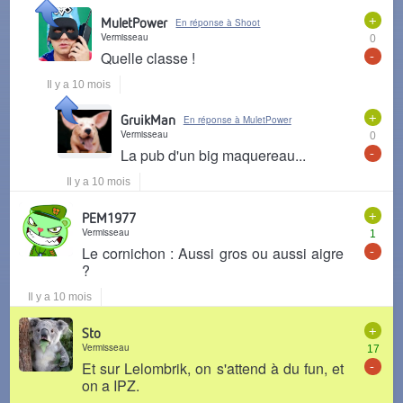
+
MuletPower
En réponse à Shoot
Vermisseau
0
-
Quelle classe !
Il y a 10 mois
+
GruikMan
En réponse à MuletPower
Vermisseau
0
-
La pub d'un big maquereau...
Il y a 10 mois
+
PEM1977
Vermisseau
1
-
Le cornichon : Aussi gros ou aussi aigre
?
Il y a 10 mois
+
Sto
Vermisseau
17
-
Et sur Lelombrik, on s'attend à du fun, et
on a IPZ.