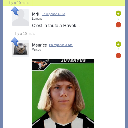
Il y a 10 mois
+
MrK
En réponse à Sto
Lombric
2
-
C'est la faute a Rayek...
Il y a 10 mois
+
Maurice
En réponse à Sto
Versus
2
-