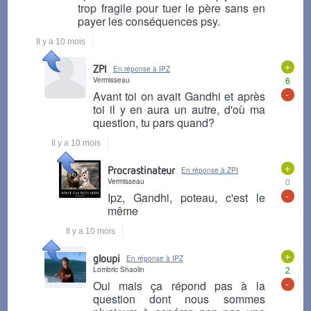
trop fragile pour tuer le père sans en
payer les conséquences psy.
Il y a 10 mois
+
ZPI
En réponse à IPZ
Vermisseau
6
-
Avant toi on avait Gandhi et après
toi il y en aura un autre, d'où ma
question, tu pars quand?
Il y a 10 mois
+
Procrastinateur
En réponse à ZPI
Vermisseau
0
-
Ipz, Gandhi, poteau, c'est le
même
Il y a 10 mois
+
gloupi
En réponse à IPZ
Lombric Shaolin
2
-
Oui mais ça répond pas à la
question dont nous sommes